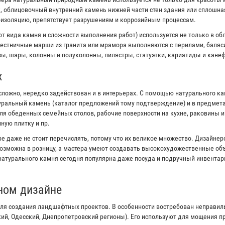
к, облицовочный внутренний камень нижней части стен здания или сплошна
оизоляцию, препятствует разрушениям и коррозийным процессам.
от вида камня и сложности выполнения работ) используется не только в об
естничные марши из гранита или мрамора выполняются с перилами, баляс
ы, шары, колонны и полуколонны, пилястры, статуэтки, кариатиды и канеф
х
сложно, нередко задействован и в интерьерах. С помощью натурального к
туральный камень (каталог предложений тому подтверждение) и в предмета
я обеденных семейных столов, рабочие поверхности на кухне, раковины 
ную плитку и пр.
е даже не стоит перечислять, потому что их великое множество. Дизайне
озможна в розницу, а мастера умеют создавать высокохудожественные объ
 натурального камня сегодня популярна даже посуда и подручный инвентар
ном дизайне
ля создания ландшафтных проектов. В особенности востребован неправи
кий, Одесский, Днепропетровский регионы). Его используют для мощения 