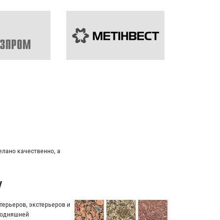
льный подход к клиенту.
у
ерьеров, экстерьеров и
егодняшней