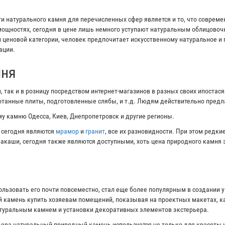
 натурального камня для перечисленных сфер является и то, что соврем
ощностях, сегодня в цене лишь немного уступают натуральным облицово
и ценовой категории, человек предпочитает искусственному натуральное и
ации.
мня
 так и в розницу посредством интернет-магазинов в разных своих ипостас
ботанные плиты, подготовленные слябы, и т.д. Людям действительно пред
у камню Одесса, Киев, Днепропетровск и другие регионы.
 сегодня являются
мрамор
и
гранит
, все их разновидности. При этом редк
ивакаши, сегодня также являются доступными, хоть цена природного камня 
ользовать его почти повсеместно, стал еще более популярным в создании 
 камень купить хозяевам помещений, показывая на проектных макетах, ка
атуральным камнем и установки декоративных элементов экстерьера.
ера натуральный природный камень используется не только для красоты и