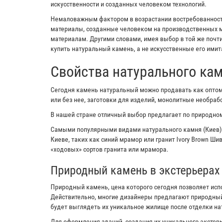
искусственности и созданных человеком технологий.
Немаловажным фактором в возрастании востребованности
материалы, созданные человеком на производственных м
материалам. Другими словами, имея выбор в той же почт
купить натуральный камень, а не искусственные его имит
Свойства натурального ка
Сегодня камень натуральный можно продавать как оптом,
или без нее, заготовки для изделий, монолитные необра
В нашей стране отличный выбор предлагает по природном
Самыми популярными видами натурального камня (Киев)
Киеве, таких как синий мрамор или гранит Ivory Brown Ш
«ходовых» сортов гранита или мрамора.
Природный камень в экстерьерах
Природный камень, цена которого сегодня позволяет исп
Действительно, многие дизайнеры предлагают природный
будет выглядеть их уникальное жилище после отделки н
Для оформления зданий, создания их уникального экстерь