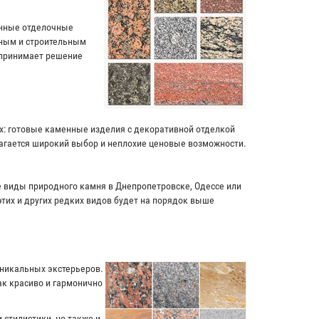
енные отделочные
чным и строительным
 принимает решение
ях: готовые каменные изделия с декоративной отделкой
лагается широкий выбор и неплохие ценовые возможности.
ие виды природного камня в Днепропетровске, Одессе или
этих и других редких видов будет на порядок выше
уникальных экстерьеров.
к красиво и гармонично
 стилистики, но также и