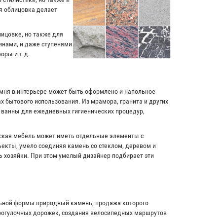
я облицовка делает
лицовке, но также для
инами, и даже ступенями
оры и т.д.
амня в интерьере может быть оформлено и напольное
х бытового использования. Из мрамора, гранита и других
и ванны для ежедневных гигиенических процедур,
рская мебель может иметь отдельные элементы с
екты, умело соединяя камень со стеклом, деревом и
ь хозяйки. При этом умелый дизайнер подбирает эти
льной формы природный камень, продажа которого
прогулочных дорожек, создания велосипедных маршрутов