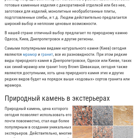
готовые каменные изделия с декоративной отделкой или без нее,
заготовки для изделий, монолитные необработанные плиты,
подготовленные слябы, и т.д. Людям действительно предлагается
широкий выбор и неплохие ценовые возможности.
В нашей стране отличный выбор предлагает по природному камню
Одесса, Киев, Днепропетровск и другие регионы.
Самыми популярными видами натурального камня (Киев) сегодня
являются
мрамор
и
гранит
, все их разновидности. При этом редкие
виды природного камня в Днепропетровске, Одессе или Киеве, таких
как синий мрамор или гранит Ivory Brown Шивакаши, сегодня также
являются доступными, хоть цена природного камня этих и других
редких видов будет на порядок выше «ходовых» сортов гранита или
мрамора.
Природный камень в экстерьерах
Природный камень, цена которого
сегодня позволяет использовать его
почти повсеместно, стал еще более
популярным в создании уникальных
экстерьеров. Действительно, многие