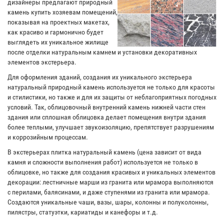
дизайнеры предлагают природный
камень купить хозяевам помещений,
показывая на проектных макетах,
как красиво и гармонично будет
выглядеть их уникальное жилище
после отделки натуральным камнем и установки декоративных
элементов экстерьера.
Для оформления зданий, создания их уникального экстерьера
натуральный природный камень используется не только для красоты
и стилистики, но также и для их защиты от неблагоприятных погодных
условий. Так, облицовочный внутренний камень нижней части стен
здания или сплошная облицовка делает помещения внутри здания
более теплыми, улучшает звукоизоляцию, препятствует разрушениям
и коррозийным процессам.
В экстерьерах плитка натуральный камень (цена зависит от вида
камня и сложности выполнения работ) используется не только в
облицовке, но также для создания красивых и уникальных элементов
декорации: лестничные марши из гранита или мрамора выполняются
с перилами, балясинами, и даже ступенями из гранита или мрамора.
Создаются уникальные чаши, вазы, шары, колонны и полуколонны,
пилястры, статуэтки, кариатиды и канефоры и т.д.