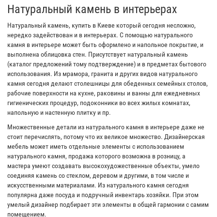
Натуральный камень в интерьерах
Натуральный камень, купить в Киеве который сегодня несложно,
нередко задействован и в интерьерах. С помощью натурального
камня в интерьере может быть оформлено и напольное покрытие, и
выполнена облицовка стен. Присутствует натуральный камень
(каталог предложений тому подтверждение) и в предметах бытового
использования. Из мрамора, гранита и других видов натурального
камня сегодня делают столешницы для обеденных семейных столов,
рабочие поверхности на кухне, раковины и ванны для ежедневных
гигиенических процедур, подоконники во всех жилых комнатах,
напольную и настенную плитку и пр.
Множественные детали из натурального камня в интерьере даже не
стоит перечислять, потому что их великое множество. Дизайнерская
мебель может иметь отдельные элементы с использованием
натурального камня, продажа которого возможна в розницу, а
мастера умеют создавать высокохудожественные объекты, умело
соединяя камень со стеклом, деревом и другими, в том числе и
искусственными материалами. Из натурального камня сегодня
популярна даже посуда и подручный инвентарь хозяйки. При этом
умелый дизайнер подбирает эти элементы в общей гармонии с самим
помещением.