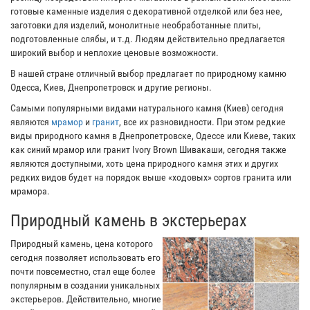
готовые каменные изделия с декоративной отделкой или без нее,
заготовки для изделий, монолитные необработанные плиты,
подготовленные слябы, и т.д. Людям действительно предлагается
широкий выбор и неплохие ценовые возможности.
В нашей стране отличный выбор предлагает по природному камню
Одесса, Киев, Днепропетровск и другие регионы.
Самыми популярными видами натурального камня (Киев) сегодня
являются
мрамор
и
гранит
, все их разновидности. При этом редкие
виды природного камня в Днепропетровске, Одессе или Киеве, таких
как синий мрамор или гранит Ivory Brown Шивакаши, сегодня также
являются доступными, хоть цена природного камня этих и других
редких видов будет на порядок выше «ходовых» сортов гранита или
мрамора.
Природный камень в экстерьерах
Природный камень, цена которого
сегодня позволяет использовать его
почти повсеместно, стал еще более
популярным в создании уникальных
экстерьеров. Действительно, многие