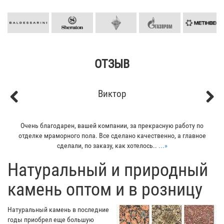
ОТЗЫВ
Кирилл
Previous
Next
расную работу по
Мой отец заказывал плитку из гранита для своего 
твенно, а главное
всего понравилось - индивидуальный подход к кл
..
...»
остался очень доволен...
...»
​Натуральный и природный
камень оптом и в розницу
Натуральный камень в последние
годы приобрел еще большую