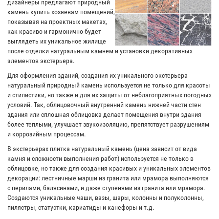
дизайнеры предлагают природный
камень купить хозяевам помещений,
показывая на проектных макетах,
как красиво и гармонично будет
выглядеть их уникальное жилище
после отделки натуральным камнем и установки декоративных
элементов экстерьера.
Для оформления зданий, создания их уникального экстерьера
натуральный природный камень используется не только для красоты
и стилистики, но также и для их защиты от неблагоприятных погодных
условий. Так, облицовочный внутренний камень нижней части стен
здания или сплошная облицовка делает помещения внутри здания
более теплыми, улучшает звукоизоляцию, препятствует разрушениям
и коррозийным процессам.
В экстерьерах плитка натуральный камень (цена зависит от вида
камня и сложности выполнения работ) используется не только в
облицовке, но также для создания красивых и уникальных элементов
декорации: лестничные марши из гранита или мрамора выполняются
с перилами, балясинами, и даже ступенями из гранита или мрамора.
Создаются уникальные чаши, вазы, шары, колонны и полуколонны,
пилястры, статуэтки, кариатиды и канефоры и т.д.