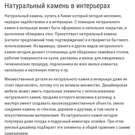
Натуральный камень в интерьерах
Натуральный камень, купить в Киеве который сегодня несложно,
нередко задействован и в интерьерах. С помощью натурального
камня в интерьере может быть оформлено и напольное покрытие, и
выполнена облицовка стен. Присутствует натуральный камень
(каталог предложений тому подтверждение) и в предметах бытового
использования. Из мрамора, гранита и других видов натурального
камня сегодня делают столешницы для обеденных семейных столов,
рабочие поверхности на кухне, раковины и ванны для ежедневных
гигиенических процедур, подоконники во всех жилых комнатах,
напольную и настенную плитку и пр.
Множественные детали из натурального камня в интерьере даже не
стоит перечислять, потому что их великое множество. Дизайнерская
мебель может иметь отдельные элементы с использованием
натурального камня, продажа которого возможна в розницу, а
мастера умеют создавать высокохудожественные объекты, умело
соединяя камень со стеклом, деревом и другими, в том числе и
искусственными материалами. Из натурального камня сегодня
популярна даже посуда и подручный инвентарь хозяйки. При этом
умелый дизайнер подбирает эти элементы в общей гармонии с самим
помещением.