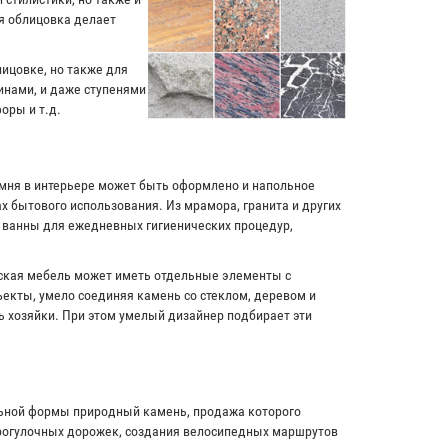
я облицовка делает
лицовке, но также для
инами, и даже ступенями
оры и т.д.
амня в интерьере может быть оформлено и напольное
х бытового использования. Из мрамора, гранита и других
и ванны для ежедневных гигиенических процедур,
рская мебель может иметь отдельные элементы с
екты, умело соединяя камень со стеклом, деревом и
ь хозяйки. При этом умелый дизайнер подбирает эти
льной формы природный камень, продажа которого
прогулочных дорожек, создания велосипедных маршрутов