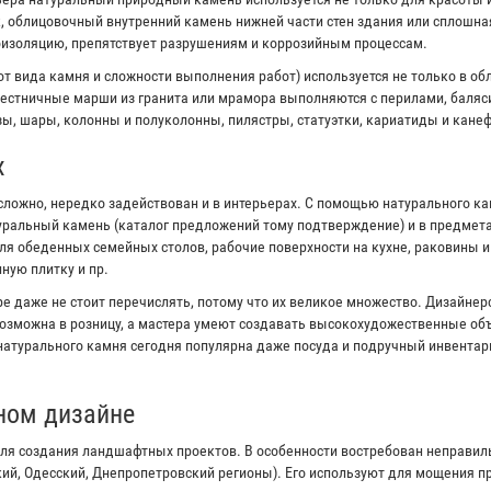
к, облицовочный внутренний камень нижней части стен здания или сплошна
оизоляцию, препятствует разрушениям и коррозийным процессам.
от вида камня и сложности выполнения работ) используется не только в об
естничные марши из гранита или мрамора выполняются с перилами, баляс
ы, шары, колонны и полуколонны, пилястры, статуэтки, кариатиды и канеф
х
сложно, нередко задействован и в интерьерах. С помощью натурального к
туральный камень (каталог предложений тому подтверждение) и в предмета
я обеденных семейных столов, рабочие поверхности на кухне, раковины 
ную плитку и пр.
е даже не стоит перечислять, потому что их великое множество. Дизайне
озможна в розницу, а мастера умеют создавать высокохудожественные объ
 натурального камня сегодня популярна даже посуда и подручный инвентар
ном дизайне
ля создания ландшафтных проектов. В особенности востребован неправи
кий, Одесский, Днепропетровский регионы). Его используют для мощения 