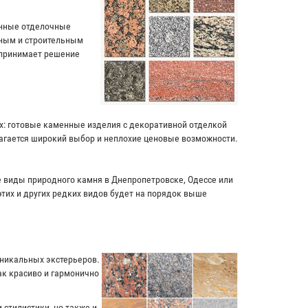
енные отделочные
чным и строительным
 принимает решение
ях: готовые каменные изделия с декоративной отделкой
лагается широкий выбор и неплохие ценовые возможности.
ие виды природного камня в Днепропетровске, Одессе или
этих и других редких видов будет на порядок выше
уникальных экстерьеров.
к красиво и гармонично
 стилистики, но также и