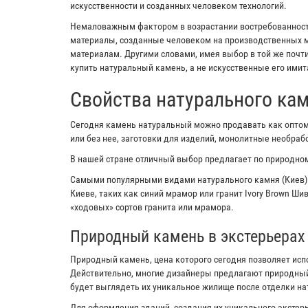
искусственности и созданных человеком технологий.
Немаловажным фактором в возрастании востребованности
материалы, созданные человеком на производственных м
материалам. Другими словами, имея выбор в той же почт
купить натуральный камень, а не искусственные его имит
Свойства натурального ка
Сегодня камень натуральный можно продавать как оптом,
или без нее, заготовки для изделий, монолитные необра
В нашей стране отличный выбор предлагает по природном
Самыми популярными видами натурального камня (Киев)
Киеве, таких как синий мрамор или гранит Ivory Brown Ш
«ходовых» сортов гранита или мрамора.
Природный камень в экстерьерах
Природный камень, цена которого сегодня позволяет исп
Действительно, многие дизайнеры предлагают природный
будет выглядеть их уникальное жилище после отделки н
Для оформления зданий, создания их уникального экстерь