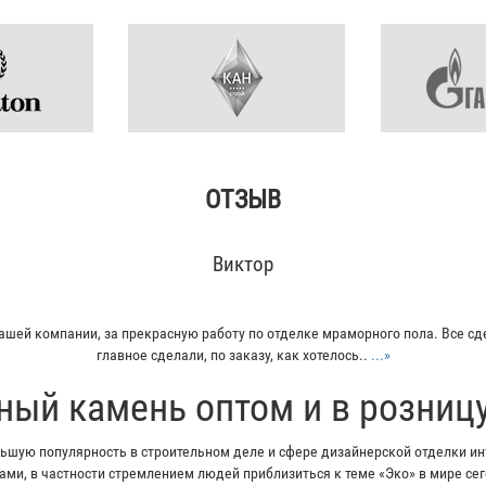
ОТЗЫВ
Кирилл
вал плитку из гранита для своего дома. Больше всего понравилось - индив
Отец остался очень доволен...
...»
ный камень оптом и в розниц
шую популярность в строительном деле и сфере дизайнерской отделки инт
ми, в частности стремлением людей приблизиться к теме «Эко» в мире с