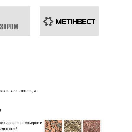
идуальный подход к клиенту.
у
ерьеров, экстерьеров и
егодняшней