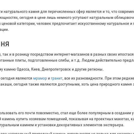
 натурального камня для перечисленных сфер является и то, что соврем
ощностях, сегодня в цене лишь немного уступают натуральным облицово
и ценовой категории, человек предпочитает искусственному натуральное и
ации.
мня
 так и в розницу посредством интернет-магазинов в разных своих ипостас
ботанные плиты, подготовленные слябы, и т.д. Людям действительно пред
у камню Одесса, Киев, Днепропетровск и другие регионы.
 сегодня являются
мрамор
и
гранит
, все их разновидности. При этом редк
ивакаши, сегодня также являются доступными, хоть цена природного камня 
ользовать его почти повсеместно, стал еще более популярным в создании 
 камень купить хозяевам помещений, показывая на проектных макетах, ка
атуральным камнем и установки декоративных элементов экстерьера.
ера натуральный природный камень используется не только для красоты и