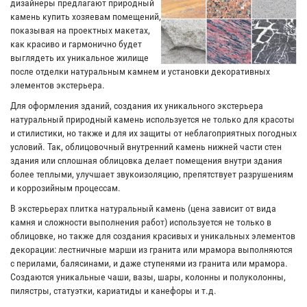
дизайнеры предлагают природный
камень купить хозяевам помещений,
показывая на проектных макетах,
как красиво и гармонично будет
выглядеть их уникальное жилище
после отделки натуральным камнем и установки декоративных
элементов экстерьера.
Для оформления зданий, создания их уникального экстерьера
натуральный природный камень используется не только для красоты
и стилистики, но также и для их защиты от неблагоприятных погодных
условий. Так, облицовочный внутренний камень нижней части стен
здания или сплошная облицовка делает помещения внутри здания
более теплыми, улучшает звукоизоляцию, препятствует разрушениям
и коррозийным процессам.
В экстерьерах плитка натуральный камень (цена зависит от вида
камня и сложности выполнения работ) используется не только в
облицовке, но также для создания красивых и уникальных элементов
декорации: лестничные марши из гранита или мрамора выполняются
с перилами, балясинами, и даже ступенями из гранита или мрамора.
Создаются уникальные чаши, вазы, шары, колонны и полуколонны,
пилястры, статуэтки, кариатиды и канефоры и т.д.