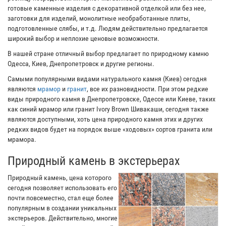
готовые каменные изделия с декоративной отделкой или без нее,
заготовки для изделий, монолитные необработанные плиты,
подготовленные слябы, и т.д. Людям действительно предлагается
широкий выбор и неплохие ценовые возможности.
В нашей стране отличный выбор предлагает по природному камню
Одесса, Киев, Днепропетровск и другие регионы.
Самыми популярными видами натурального камня (Киев) сегодня
являются
мрамор
и
гранит
, все их разновидности. При этом редкие
виды природного камня в Днепропетровске, Одессе или Киеве, таких
как синий мрамор или гранит Ivory Brown Шивакаши, сегодня также
являются доступными, хоть цена природного камня этих и других
редких видов будет на порядок выше «ходовых» сортов гранита или
мрамора.
Природный камень в экстерьерах
Природный камень, цена которого
сегодня позволяет использовать его
почти повсеместно, стал еще более
популярным в создании уникальных
экстерьеров. Действительно, многие