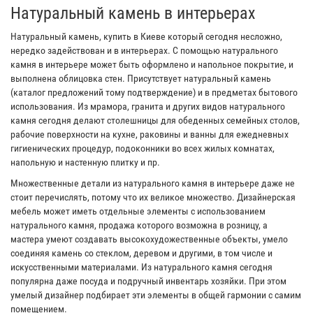
Натуральный камень в интерьерах
Натуральный камень, купить в Киеве который сегодня несложно,
нередко задействован и в интерьерах. С помощью натурального
камня в интерьере может быть оформлено и напольное покрытие, и
выполнена облицовка стен. Присутствует натуральный камень
(каталог предложений тому подтверждение) и в предметах бытового
использования. Из мрамора, гранита и других видов натурального
камня сегодня делают столешницы для обеденных семейных столов,
рабочие поверхности на кухне, раковины и ванны для ежедневных
гигиенических процедур, подоконники во всех жилых комнатах,
напольную и настенную плитку и пр.
Множественные детали из натурального камня в интерьере даже не
стоит перечислять, потому что их великое множество. Дизайнерская
мебель может иметь отдельные элементы с использованием
натурального камня, продажа которого возможна в розницу, а
мастера умеют создавать высокохудожественные объекты, умело
соединяя камень со стеклом, деревом и другими, в том числе и
искусственными материалами. Из натурального камня сегодня
популярна даже посуда и подручный инвентарь хозяйки. При этом
умелый дизайнер подбирает эти элементы в общей гармонии с самим
помещением.