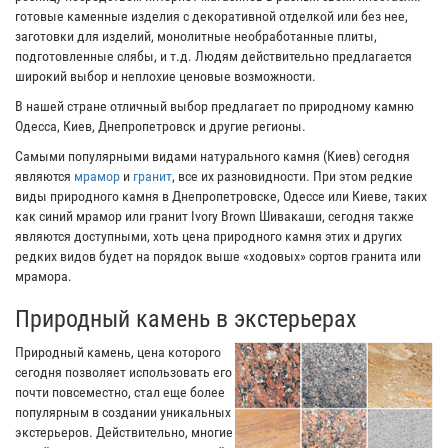
готовые каменные изделия с декоративной отделкой или без нее,
заготовки для изделий, монолитные необработанные плиты,
подготовленные слябы, и т.д. Людям действительно предлагается
широкий выбор и неплохие ценовые возможности.
В нашей стране отличный выбор предлагает по природному камню
Одесса, Киев, Днепропетровск и другие регионы.
Самыми популярными видами натурального камня (Киев) сегодня
являются
мрамор
и
гранит
, все их разновидности. При этом редкие
виды природного камня в Днепропетровске, Одессе или Киеве, таких
как синий мрамор или гранит Ivory Brown Шивакаши, сегодня также
являются доступными, хоть цена природного камня этих и других
редких видов будет на порядок выше «ходовых» сортов гранита или
мрамора.
Природный камень в экстерьерах
Природный камень, цена которого
сегодня позволяет использовать его
почти повсеместно, стал еще более
популярным в создании уникальных
экстерьеров. Действительно, многие