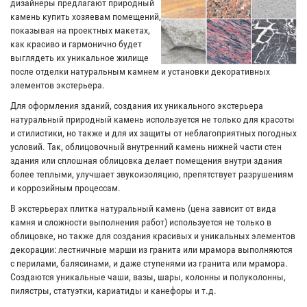
дизайнеры предлагают природный
камень купить хозяевам помещений,
показывая на проектных макетах,
как красиво и гармонично будет
выглядеть их уникальное жилище
после отделки натуральным камнем и установки декоративных
элементов экстерьера.
Для оформления зданий, создания их уникального экстерьера
натуральный природный камень используется не только для красоты
и стилистики, но также и для их защиты от неблагоприятных погодных
условий. Так, облицовочный внутренний камень нижней части стен
здания или сплошная облицовка делает помещения внутри здания
более теплыми, улучшает звукоизоляцию, препятствует разрушениям
и коррозийным процессам.
В экстерьерах плитка натуральный камень (цена зависит от вида
камня и сложности выполнения работ) используется не только в
облицовке, но также для создания красивых и уникальных элементов
декорации: лестничные марши из гранита или мрамора выполняются
с перилами, балясинами, и даже ступенями из гранита или мрамора.
Создаются уникальные чаши, вазы, шары, колонны и полуколонны,
пилястры, статуэтки, кариатиды и канефоры и т.д.