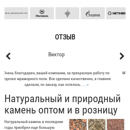
ОТЗЫВ
Кирилл
Previous
Next
Мой отец заказывал плитку из гранита для своего дома. Больше
всего понравилось - индивидуальный подход к клиенту. Отец
остался очень доволен...
...»
​Натуральный и природный
камень оптом и в розницу
Натуральный камень в последние
годы приобрел еще большую