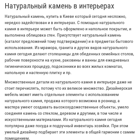
Натуральный камень в интерьерах
Натуральный камень, купить в Киеве который сегодня несложно,
нередко задействован и в интерьерах. С помощью натурального
камня в интерьере может быть оформлено и напольное покрытие, и
выполнена облицовка стен. Присутствует натуральный камень
(каталог предложений тому подтверждение) и в предметах бытового
использования. Из мрамора, гранита и других видов натурального
камня сегодня делают столешницы для обеденных семейных столов,
рабочие поверхности на кухне, раковины и ванны для ежедневных
гигиенических процедур, подоконники во всех жилых комнатах,
напольную и настенную плитку и пр.
Множественные детали из натурального камня в интерьере даже не
стоит перечислять, потому что их великое множество. Дизайнерская
мебель может иметь отдельные элементы с использованием
натурального камня, продажа которого возможна в розницу, а
мастера умеют создавать высокохудожественные объекты, умело
соединяя камень со стеклом, деревом и другими, в том числе и
искусственными материалами. Из натурального камня сегодня
популярна даже посуда и подручный инвентарь хозяйки. При этом
умелый дизайнер подбирает эти элементы в общей гармонии с самим
помещением.