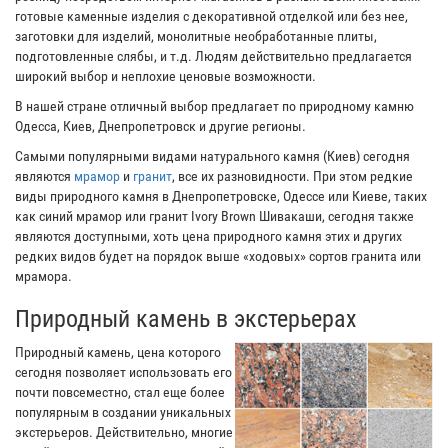
готовые каменные изделия с декоративной отделкой или без нее,
заготовки для изделий, монолитные необработанные плиты,
подготовленные слябы, и т.д. Людям действительно предлагается
широкий выбор и неплохие ценовые возможности.
В нашей стране отличный выбор предлагает по природному камню
Одесса, Киев, Днепропетровск и другие регионы.
Самыми популярными видами натурального камня (Киев) сегодня
являются
мрамор
и
гранит
, все их разновидности. При этом редкие
виды природного камня в Днепропетровске, Одессе или Киеве, таких
как синий мрамор или гранит Ivory Brown Шивакаши, сегодня также
являются доступными, хоть цена природного камня этих и других
редких видов будет на порядок выше «ходовых» сортов гранита или
мрамора.
Природный камень в экстерьерах
Природный камень, цена которого
сегодня позволяет использовать его
почти повсеместно, стал еще более
популярным в создании уникальных
экстерьеров. Действительно, многие