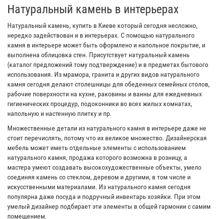
Натуральный камень в интерьерах
Натуральный камень, купить в Киеве который сегодня несложно,
нередко задействован и в интерьерах. С помощью натурального
камня в интерьере может быть оформлено и напольное покрытие, и
выполнена облицовка стен. Присутствует натуральный камень
(каталог предложений тому подтверждение) и в предметах бытового
использования. Из мрамора, гранита и других видов натурального
камня сегодня делают столешницы для обеденных семейных столов,
рабочие поверхности на кухне, раковины и ванны для ежедневных
гигиенических процедур, подоконники во всех жилых комнатах,
напольную и настенную плитку и пр.
Множественные детали из натурального камня в интерьере даже не
стоит перечислять, потому что их великое множество. Дизайнерская
мебель может иметь отдельные элементы с использованием
натурального камня, продажа которого возможна в розницу, а
мастера умеют создавать высокохудожественные объекты, умело
соединяя камень со стеклом, деревом и другими, в том числе и
искусственными материалами. Из натурального камня сегодня
популярна даже посуда и подручный инвентарь хозяйки. При этом
умелый дизайнер подбирает эти элементы в общей гармонии с самим
помещением.