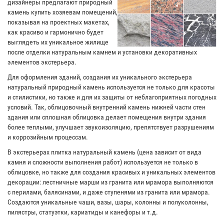
дизайнеры предлагают природный
камень купить хозяевам помещений,
показывая на проектных макетах,
как красиво и гармонично будет
выглядеть их уникальное жилище
после отделки натуральным камнем и установки декоративных
элементов экстерьера.
Для оформления зданий, создания их уникального экстерьера
натуральный природный камень используется не только для красоты
и стилистики, но также и для их защиты от неблагоприятных погодных
условий. Так, облицовочный внутренний камень нижней части стен
здания или сплошная облицовка делает помещения внутри здания
более теплыми, улучшает звукоизоляцию, препятствует разрушениям
и коррозийным процессам.
В экстерьерах плитка натуральный камень (цена зависит от вида
камня и сложности выполнения работ) используется не только в
облицовке, но также для создания красивых и уникальных элементов
декорации: лестничные марши из гранита или мрамора выполняются
с перилами, балясинами, и даже ступенями из гранита или мрамора.
Создаются уникальные чаши, вазы, шары, колонны и полуколонны,
пилястры, статуэтки, кариатиды и канефоры и т.д.