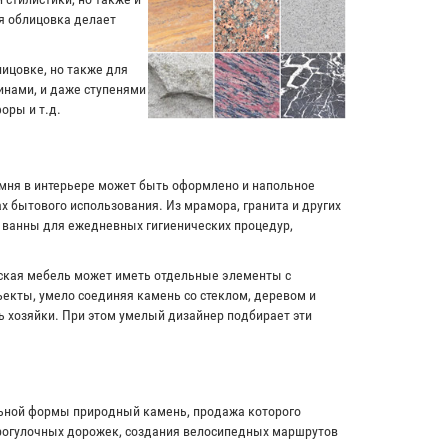
я облицовка делает
лицовке, но также для
инами, и даже ступенями
оры и т.д.
амня в интерьере может быть оформлено и напольное
х бытового использования. Из мрамора, гранита и других
и ванны для ежедневных гигиенических процедур,
рская мебель может иметь отдельные элементы с
екты, умело соединяя камень со стеклом, деревом и
ь хозяйки. При этом умелый дизайнер подбирает эти
льной формы природный камень, продажа которого
прогулочных дорожек, создания велосипедных маршрутов