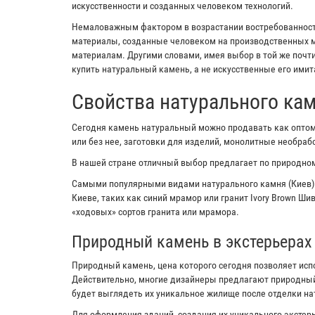
искусственности и созданных человеком технологий.
Немаловажным фактором в возрастании востребованности
материалы, созданные человеком на производственных м
материалам. Другими словами, имея выбор в той же почт
купить натуральный камень, а не искусственные его имит
Свойства натурального ка
Сегодня камень натуральный можно продавать как оптом,
или без нее, заготовки для изделий, монолитные необра
В нашей стране отличный выбор предлагает по природном
Самыми популярными видами натурального камня (Киев)
Киеве, таких как синий мрамор или гранит Ivory Brown Ш
«ходовых» сортов гранита или мрамора.
Природный камень в экстерьерах
Природный камень, цена которого сегодня позволяет исп
Действительно, многие дизайнеры предлагают природный
будет выглядеть их уникальное жилище после отделки н
Для оформления зданий, создания их уникального экстерь