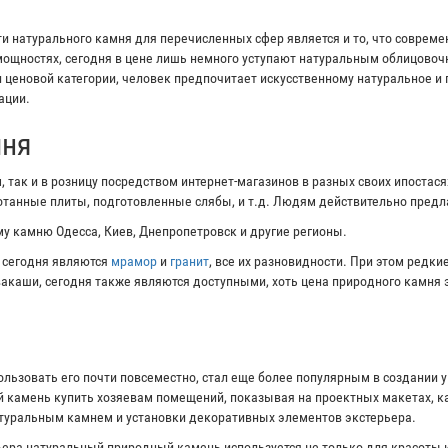
 натурального камня для перечисленных сфер является и то, что соврем
ощностях, сегодня в цене лишь немного уступают натуральным облицово
и ценовой категории, человек предпочитает искусственному натуральное и
ации.
мня
 так и в розницу посредством интернет-магазинов в разных своих ипостас
ботанные плиты, подготовленные слябы, и т.д. Людям действительно пред
у камню Одесса, Киев, Днепропетровск и другие регионы.
 сегодня являются
мрамор
и
гранит
, все их разновидности. При этом редк
ивакаши, сегодня также являются доступными, хоть цена природного камня 
ользовать его почти повсеместно, стал еще более популярным в создании 
 камень купить хозяевам помещений, показывая на проектных макетах, ка
атуральным камнем и установки декоративных элементов экстерьера.
ера натуральный природный камень используется не только для красоты и