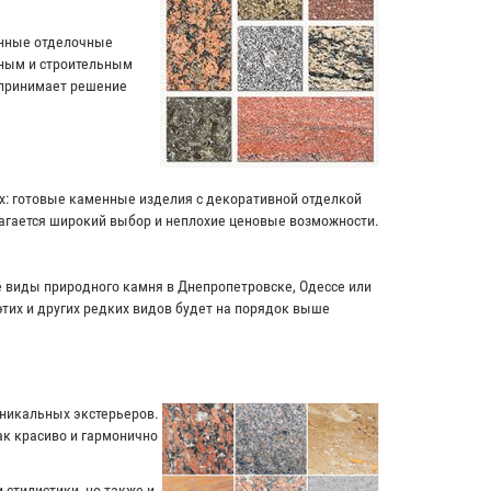
енные отделочные
чным и строительным
 принимает решение
ях: готовые каменные изделия с декоративной отделкой
лагается широкий выбор и неплохие ценовые возможности.
ие виды природного камня в Днепропетровске, Одессе или
этих и других редких видов будет на порядок выше
уникальных экстерьеров.
к красиво и гармонично
 стилистики, но также и