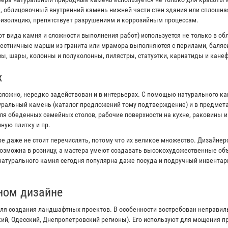
к, облицовочный внутренний камень нижней части стен здания или сплошна
оизоляцию, препятствует разрушениям и коррозийным процессам.
от вида камня и сложности выполнения работ) используется не только в об
естничные марши из гранита или мрамора выполняются с перилами, баляс
ы, шары, колонны и полуколонны, пилястры, статуэтки, кариатиды и канеф
х
сложно, нередко задействован и в интерьерах. С помощью натурального к
туральный камень (каталог предложений тому подтверждение) и в предмета
я обеденных семейных столов, рабочие поверхности на кухне, раковины 
ную плитку и пр.
е даже не стоит перечислять, потому что их великое множество. Дизайне
озможна в розницу, а мастера умеют создавать высокохудожественные объ
 натурального камня сегодня популярна даже посуда и подручный инвентар
ном дизайне
ля создания ландшафтных проектов. В особенности востребован неправи
кий, Одесский, Днепропетровский регионы). Его используют для мощения 