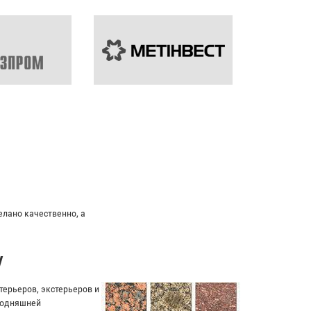
елано качественно, а
у
ерьеров, экстерьеров и
егодняшней