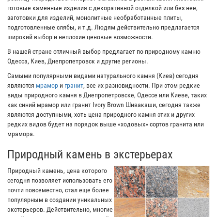
готовые каменные изделия с декоративной отделкой или без нее,
заготовки для изделий, монолитные необработанные плиты,
подготовленные слябы, и т.д. Людям действительно предлагается
широкий выбор и неплохие ценовые возможности.
В нашей стране отличный выбор предлагает по природному камню
Одесса, Киев, Днепропетровск и другие регионы.
Самыми популярными видами натурального камня (Киев) сегодня
являются
мрамор
и
гранит
, все их разновидности. При этом редкие
виды природного камня в Днепропетровске, Одессе или Киеве, таких
как синий мрамор или гранит Ivory Brown Шивакаши, сегодня также
являются доступными, хоть цена природного камня этих и других
редких видов будет на порядок выше «ходовых» сортов гранита или
мрамора.
Природный камень в экстерьерах
Природный камень, цена которого
сегодня позволяет использовать его
почти повсеместно, стал еще более
популярным в создании уникальных
экстерьеров. Действительно, многие