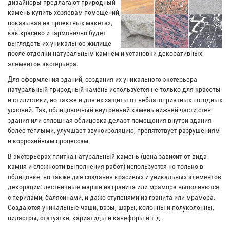
дизайнеры предлагают природный
камень купить хозяевам помещений,
показывая на проектных макетах,
как красиво и гармонично будет
выглядеть их уникальное жилище
после отделки натуральным камнем и установки декоративных
элементов экстерьера.
Для оформления зданий, создания их уникального экстерьера
натуральный природный камень используется не только для красоты
и стилистики, но также и для их защиты от неблагоприятных погодных
условий. Так, облицовочный внутренний камень нижней части стен
здания или сплошная облицовка делает помещения внутри здания
более теплыми, улучшает звукоизоляцию, препятствует разрушениям
и коррозийным процессам.
В экстерьерах плитка натуральный камень (цена зависит от вида
камня и сложности выполнения работ) используется не только в
облицовке, но также для создания красивых и уникальных элементов
декорации: лестничные марши из гранита или мрамора выполняются
с перилами, балясинами, и даже ступенями из гранита или мрамора.
Создаются уникальные чаши, вазы, шары, колонны и полуколонны,
пилястры, статуэтки, кариатиды и канефоры и т.д.