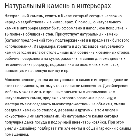
Натуральный камень в интерьерах
Натуральный камень, купить в Киеве который сегодня несложно,
нередко задействован и в интерьерах. С помощью натурального
камня в интерьере может быть оформлено и напольное покрытие, и
выполнена облицовка стен. Присутствует натуральный камень
(каталог предложений тому подтверждение) и в предметах бытового
использования. Из мрамора, гранита и других видов натурального
камня сегодня делают столешницы для обеденных семейных столов,
рабочие поверхности на кухне, раковины и ванны для ежедневных
гигиенических процедур, подоконники во всех жилых комнатах,
напольную и настенную плитку и пр.
Множественные детали из натурального камня в интерьере даже не
стоит перечислять, потому что их великое множество. Дизайнерская
мебель может иметь отдельные элементы с использованием
натурального камня, продажа которого возможна в розницу, а
мастера умеют создавать высокохудожественные объекты, умело
соединяя камень со стеклом, деревом и другими, в том числе и
искусственными материалами. Из натурального камня сегодня
популярна даже посуда и подручный инвентарь хозяйки. При этом
умелый дизайнер подбирает эти элементы в общей гармонии с самим
помещением.