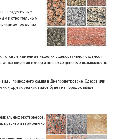
енные отделочные
чным и строительным
 принимает решение
ях: готовые каменные изделия с декоративной отделкой
лагается широкий выбор и неплохие ценовые возможности.
ие виды природного камня в Днепропетровске, Одессе или
этих и других редких видов будет на порядок выше
уникальных экстерьеров.
к красиво и гармонично
 стилистики, но также и