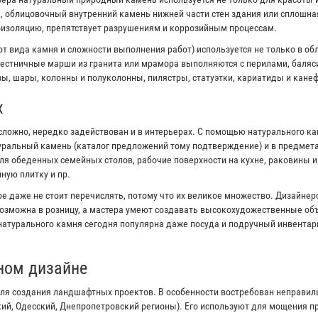
к, облицовочный внутренний камень нижней части стен здания или сплошна
оизоляцию, препятствует разрушениям и коррозийным процессам.
от вида камня и сложности выполнения работ) используется не только в об
естничные марши из гранита или мрамора выполняются с перилами, баляс
ы, шары, колонны и полуколонны, пилястры, статуэтки, кариатиды и канеф
х
сложно, нередко задействован и в интерьерах. С помощью натурального к
туральный камень (каталог предложений тому подтверждение) и в предмета
я обеденных семейных столов, рабочие поверхности на кухне, раковины 
ную плитку и пр.
е даже не стоит перечислять, потому что их великое множество. Дизайне
озможна в розницу, а мастера умеют создавать высокохудожественные объ
 натурального камня сегодня популярна даже посуда и подручный инвентар
ном дизайне
ля создания ландшафтных проектов. В особенности востребован неправи
кий, Одесский, Днепропетровский регионы). Его используют для мощения 