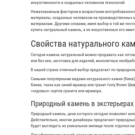
искусственности и созданных человеком технологий.
Немаловажным фактором в возрастании востребованности
материалы, созданные человеком на производственных м
материалам. Другими словами, имея выбор в той же почт
купить натуральный камень, а не искусственные его имит
Свойства натурального ка
Сегодня камень натуральный можно продавать как оптом,
или без нее, заготовки для изделий, монолитные необра
В нашей стране отличный выбор предлагает по природном
Самыми популярными видами натурального камня (Киев)
Киеве, таких как синий мрамор или гранит Ivory Brown Ш
«ходовых» сортов гранита или мрамора.
Природный камень в экстерьерах
Природный камень, цена которого сегодня позволяет исп
Действительно, многие дизайнеры предлагают природный
будет выглядеть их уникальное жилище после отделки н
Для оформления зданий, создания их уникального экстерь