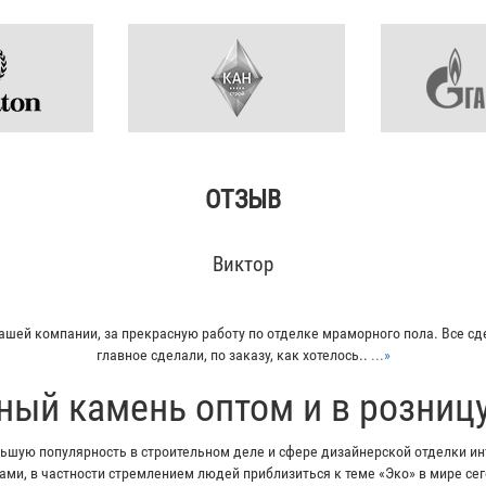
ОТЗЫВ
Кирилл
итку из гранита для своего дома. Больше всего понравилось - индивидуал
Отец остался очень доволен...
...»
ный камень оптом и в розниц
шую популярность в строительном деле и сфере дизайнерской отделки инт
ми, в частности стремлением людей приблизиться к теме «Эко» в мире с