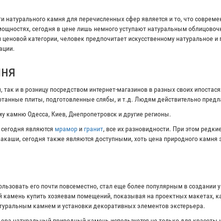
 натурального камня для перечисленных сфер является и то, что соврем
ощностях, сегодня в цене лишь немного уступают натуральным облицово
и ценовой категории, человек предпочитает искусственному натуральное и
ации.
мня
 так и в розницу посредством интернет-магазинов в разных своих ипостас
ботанные плиты, подготовленные слябы, и т.д. Людям действительно пред
у камню Одесса, Киев, Днепропетровск и другие регионы.
 сегодня являются
мрамор
и
гранит
, все их разновидности. При этом редк
ивакаши, сегодня также являются доступными, хоть цена природного камня 
ользовать его почти повсеместно, стал еще более популярным в создании 
 камень купить хозяевам помещений, показывая на проектных макетах, ка
атуральным камнем и установки декоративных элементов экстерьера.
ера натуральный природный камень используется не только для красоты и