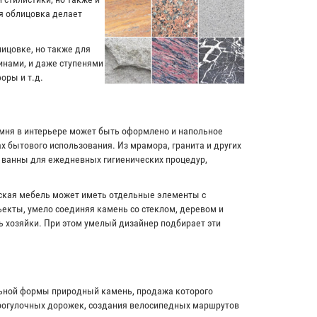
я облицовка делает
лицовке, но также для
инами, и даже ступенями
оры и т.д.
амня в интерьере может быть оформлено и напольное
х бытового использования. Из мрамора, гранита и других
и ванны для ежедневных гигиенических процедур,
рская мебель может иметь отдельные элементы с
екты, умело соединяя камень со стеклом, деревом и
ь хозяйки. При этом умелый дизайнер подбирает эти
льной формы природный камень, продажа которого
прогулочных дорожек, создания велосипедных маршрутов