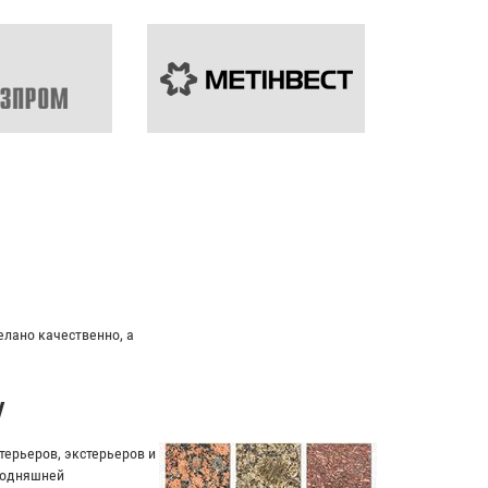
ьный подход к клиенту.
у
ерьеров, экстерьеров и
егодняшней