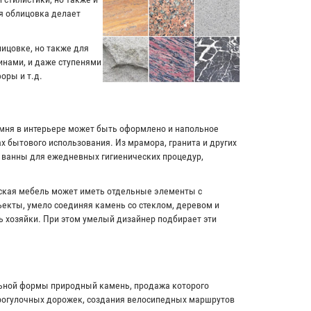
я облицовка делает
лицовке, но также для
инами, и даже ступенями
оры и т.д.
амня в интерьере может быть оформлено и напольное
х бытового использования. Из мрамора, гранита и других
и ванны для ежедневных гигиенических процедур,
рская мебель может иметь отдельные элементы с
екты, умело соединяя камень со стеклом, деревом и
ь хозяйки. При этом умелый дизайнер подбирает эти
льной формы природный камень, продажа которого
прогулочных дорожек, создания велосипедных маршрутов