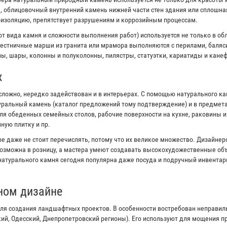
к, облицовочный внутренний камень нижней части стен здания или сплошна
оизоляцию, препятствует разрушениям и коррозийным процессам.
от вида камня и сложности выполнения работ) используется не только в об
естничные марши из гранита или мрамора выполняются с перилами, баляс
ы, шары, колонны и полуколонны, пилястры, статуэтки, кариатиды и канеф
х
сложно, нередко задействован и в интерьерах. С помощью натурального к
туральный камень (каталог предложений тому подтверждение) и в предмета
я обеденных семейных столов, рабочие поверхности на кухне, раковины 
ную плитку и пр.
е даже не стоит перечислять, потому что их великое множество. Дизайне
озможна в розницу, а мастера умеют создавать высокохудожественные объ
 натурального камня сегодня популярна даже посуда и подручный инвентар
ном дизайне
ля создания ландшафтных проектов. В особенности востребован неправи
кий, Одесский, Днепропетровский регионы). Его используют для мощения 