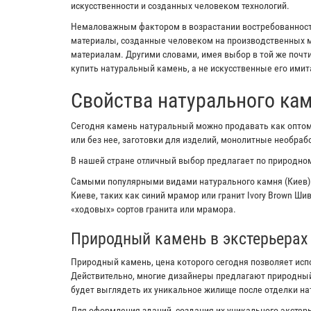
искусственности и созданных человеком технологий.
Немаловажным фактором в возрастании востребованности
материалы, созданные человеком на производственных м
материалам. Другими словами, имея выбор в той же почт
купить натуральный камень, а не искусственные его имит
Свойства натурального ка
Сегодня камень натуральный можно продавать как оптом,
или без нее, заготовки для изделий, монолитные необра
В нашей стране отличный выбор предлагает по природном
Самыми популярными видами натурального камня (Киев)
Киеве, таких как синий мрамор или гранит Ivory Brown Ш
«ходовых» сортов гранита или мрамора.
Природный камень в экстерьерах
Природный камень, цена которого сегодня позволяет исп
Действительно, многие дизайнеры предлагают природный
будет выглядеть их уникальное жилище после отделки н
Для оформления зданий, создания их уникального экстерь