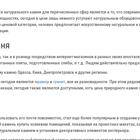
 натурального камня для перечисленных сфер является и то, что соврем
ощностях, сегодня в цене лишь немного уступают натуральным облицово
и ценовой категории, человек предпочитает искусственному натуральное и
ации.
мня
 так и в розницу посредством интернет-магазинов в разных своих ипостас
ботанные плиты, подготовленные слябы, и т.д. Людям действительно пред
у камню Одесса, Киев, Днепропетровск и другие регионы.
 сегодня являются
мрамор
и
гранит
, все их разновидности. При этом редк
ивакаши, сегодня также являются доступными, хоть цена природного камня 
ользовать его почти повсеместно, стал еще более популярным в создании 
 камень купить хозяевам помещений, показывая на проектных макетах, ка
атуральным камнем и установки декоративных элементов экстерьера.
ера натуральный природный камень используется не только для красоты и