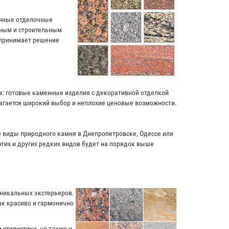
енные отделочные
чным и строительным
 принимает решение
ях: готовые каменные изделия с декоративной отделкой
лагается широкий выбор и неплохие ценовые возможности.
ие виды природного камня в Днепропетровске, Одессе или
этих и других редких видов будет на порядок выше
уникальных экстерьеров.
к красиво и гармонично
 стилистики, но также и