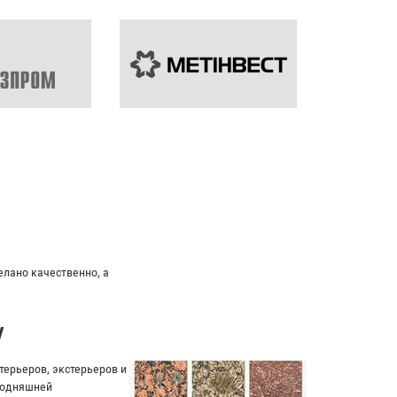
елано качественно, а
у
ерьеров, экстерьеров и
егодняшней