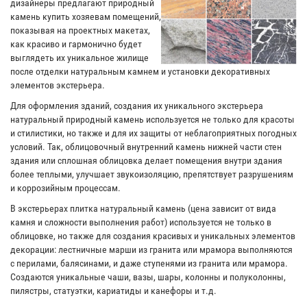
дизайнеры предлагают природный
камень купить хозяевам помещений,
показывая на проектных макетах,
как красиво и гармонично будет
выглядеть их уникальное жилище
после отделки натуральным камнем и установки декоративных
элементов экстерьера.
Для оформления зданий, создания их уникального экстерьера
натуральный природный камень используется не только для красоты
и стилистики, но также и для их защиты от неблагоприятных погодных
условий. Так, облицовочный внутренний камень нижней части стен
здания или сплошная облицовка делает помещения внутри здания
более теплыми, улучшает звукоизоляцию, препятствует разрушениям
и коррозийным процессам.
В экстерьерах плитка натуральный камень (цена зависит от вида
камня и сложности выполнения работ) используется не только в
облицовке, но также для создания красивых и уникальных элементов
декорации: лестничные марши из гранита или мрамора выполняются
с перилами, балясинами, и даже ступенями из гранита или мрамора.
Создаются уникальные чаши, вазы, шары, колонны и полуколонны,
пилястры, статуэтки, кариатиды и канефоры и т.д.