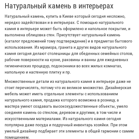
Натуральный камень в интерьерах
Натуральный камень, купить в Киеве который сегодня несложно,
нередко задействован и в интерьерах. С помощью натурального
камня в интерьере может быть оформлено и напольное покрытие, и
выполнена облицовка стен. Присутствует натуральный камень
(каталог предложений тому подтверждение) и в предметах бытового
использования. Из мрамора, гранита и других видов натурального
камня сегодня делают столешницы для обеденных семейных столов,
рабочие поверхности на кухне, раковины и ванны для ежедневных
гигиенических процедур, подоконники во всех жилых комнатах,
напольную и настенную плитку и пр.
Множественные детали из натурального камня в интерьере даже не
стоит перечислять, потому что их великое множество. Дизайнерская
мебель может иметь отдельные элементы с использованием
натурального камня, продажа которого возможна в розницу, а
мастера умеют создавать высокохудожественные объекты, умело
соединяя камень со стеклом, деревом и другими, в том числе и
искусственными материалами. Из натурального камня сегодня
популярна даже посуда и подручный инвентарь хозяйки. При этом
умелый дизайнер подбирает эти элементы в общей гармонии с самим
помещением.