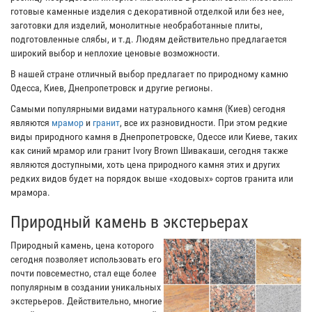
готовые каменные изделия с декоративной отделкой или без нее,
заготовки для изделий, монолитные необработанные плиты,
подготовленные слябы, и т.д. Людям действительно предлагается
широкий выбор и неплохие ценовые возможности.
В нашей стране отличный выбор предлагает по природному камню
Одесса, Киев, Днепропетровск и другие регионы.
Самыми популярными видами натурального камня (Киев) сегодня
являются
мрамор
и
гранит
, все их разновидности. При этом редкие
виды природного камня в Днепропетровске, Одессе или Киеве, таких
как синий мрамор или гранит Ivory Brown Шивакаши, сегодня также
являются доступными, хоть цена природного камня этих и других
редких видов будет на порядок выше «ходовых» сортов гранита или
мрамора.
Природный камень в экстерьерах
Природный камень, цена которого
сегодня позволяет использовать его
почти повсеместно, стал еще более
популярным в создании уникальных
экстерьеров. Действительно, многие