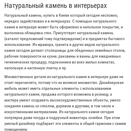
Натуральный камень в интерьерах
Натуральный камень, купить в Киеве который сегодня несложно,
нередко задействован и в интерьерах. С помощью натурального
камня в интерьере может быть оформлено и напольное покрытие, и
выполнена облицовка стен. Присутствует натуральный камень
(каталог предложений тому подтверждение) и в предметах бытового
использования. Из мрамора, гранита и других видов натурального
камня сегодня делают столешницы для обеденных семейных столов,
рабочие поверхности на кухне, раковины и ванны для ежедневных
гигиенических процедур, подоконники во всех жилых комнатах,
напольную и настенную плитку и пр.
Множественные детали из натурального камня в интерьере даже не
стоит перечислять, потому что их великое множество. Дизайнерская
мебель может иметь отдельные элементы с использованием
натурального камня, продажа которого возможна в розницу, а
мастера умеют создавать высокохудожественные объекты, умело
соединяя камень со стеклом, деревом и другими, в том числе и
искусственными материалами. Из натурального камня сегодня
популярна даже посуда и подручный инвентарь хозяйки. При этом
умелый дизайнер подбирает эти элементы в общей гармонии с самим
помещением.