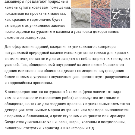
дизайнеры предлагают природный
камень купить хозяевам помещений,
показывая на проектных макетах,
как красиво и гармонично будет
выглядеть их уникальное жилище
после отделки натуральным камнем и установки декоративных
элементов экстерьера.
Для оформления зданий, создания их уникального экстерьера
натуральный природный камень используется не только для красоты
и стилистики, но также и для их защиты от неблагоприятных погодных
условий. Так, облицовочный внутренний камень нижней части стен
здания или сплошная облицовка делает помещения внутри здания
более теплыми, улучшает звукоизоляцию, препятствует разрушениям
и коррозийным процессам.
В экстерьерах плитка натуральный камень (цена зависит от вида
камня и сложности выполнения работ) используется не только в
облицовке, но также для создания красивых и уникальных элементов
декорации: лестничные марши из гранита или мрамора выполняются
с перилами, балясинами, и даже ступенями из гранита или мрамора.
Создаются уникальные чаши, вазы, шары, колонны и полуколонны,
пилястры, статуэтки, кариатиды и канефоры и т.д.