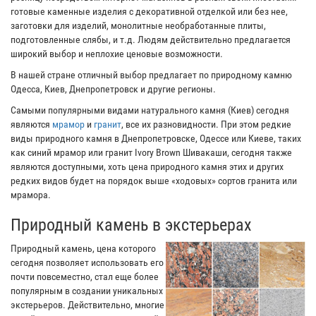
готовые каменные изделия с декоративной отделкой или без нее,
заготовки для изделий, монолитные необработанные плиты,
подготовленные слябы, и т.д. Людям действительно предлагается
широкий выбор и неплохие ценовые возможности.
В нашей стране отличный выбор предлагает по природному камню
Одесса, Киев, Днепропетровск и другие регионы.
Самыми популярными видами натурального камня (Киев) сегодня
являются
мрамор
и
гранит
, все их разновидности. При этом редкие
виды природного камня в Днепропетровске, Одессе или Киеве, таких
как синий мрамор или гранит Ivory Brown Шивакаши, сегодня также
являются доступными, хоть цена природного камня этих и других
редких видов будет на порядок выше «ходовых» сортов гранита или
мрамора.
Природный камень в экстерьерах
Природный камень, цена которого
сегодня позволяет использовать его
почти повсеместно, стал еще более
популярным в создании уникальных
экстерьеров. Действительно, многие