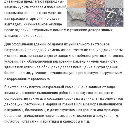
дизайнеры предлагают природный
камень купить хозяевам помещений,
показывая на проектных макетах,
как красиво и гармонично будет
выглядеть их уникальное жилище
после отделки натуральным камнем и установки декоративных
элементов экстерьера.
Для оформления зданий, создания их уникального экстерьера
натуральный природный камень используется не только для красоты
и стилистики, но также и для их защиты от неблагоприятных погодных
условий. Так, облицовочный внутренний камень нижней части стен
здания или сплошная облицовка делает помещения внутри здания
более теплыми, улучшает звукоизоляцию, препятствует разрушениям
и коррозийным процессам.
В экстерьерах плитка натуральный камень (цена зависит от вида
камня и сложности выполнения работ) используется не только в
облицовке, но также для создания красивых и уникальных элементов
декорации: лестничные марши из гранита или мрамора выполняются
с перилами, балясинами, и даже ступенями из гранита или мрамора.
Создаются уникальные чаши, вазы, шары, колонны и полуколонны,
пилястры, статуэтки, кариатиды и канефоры и т.д.