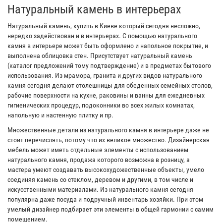
Натуральный камень в интерьерах
Натуральный камень, купить в Киеве который сегодня несложно,
нередко задействован и в интерьерах. С помощью натурального
камня в интерьере может быть оформлено и напольное покрытие, и
выполнена облицовка стен. Присутствует натуральный камень
(каталог предложений тому подтверждение) и в предметах бытового
использования. Из мрамора, гранита и других видов натурального
камня сегодня делают столешницы для обеденных семейных столов,
рабочие поверхности на кухне, раковины и ванны для ежедневных
гигиенических процедур, подоконники во всех жилых комнатах,
напольную и настенную плитку и пр.
Множественные детали из натурального камня в интерьере даже не
стоит перечислять, потому что их великое множество. Дизайнерская
мебель может иметь отдельные элементы с использованием
натурального камня, продажа которого возможна в розницу, а
мастера умеют создавать высокохудожественные объекты, умело
соединяя камень со стеклом, деревом и другими, в том числе и
искусственными материалами. Из натурального камня сегодня
популярна даже посуда и подручный инвентарь хозяйки. При этом
умелый дизайнер подбирает эти элементы в общей гармонии с самим
помещением.