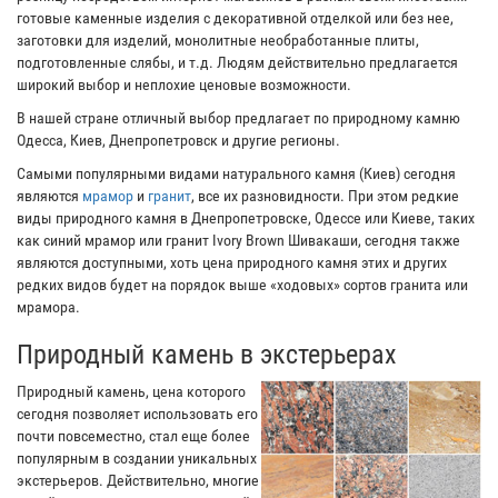
готовые каменные изделия с декоративной отделкой или без нее,
заготовки для изделий, монолитные необработанные плиты,
подготовленные слябы, и т.д. Людям действительно предлагается
широкий выбор и неплохие ценовые возможности.
В нашей стране отличный выбор предлагает по природному камню
Одесса, Киев, Днепропетровск и другие регионы.
Самыми популярными видами натурального камня (Киев) сегодня
являются
мрамор
и
гранит
, все их разновидности. При этом редкие
виды природного камня в Днепропетровске, Одессе или Киеве, таких
как синий мрамор или гранит Ivory Brown Шивакаши, сегодня также
являются доступными, хоть цена природного камня этих и других
редких видов будет на порядок выше «ходовых» сортов гранита или
мрамора.
Природный камень в экстерьерах
Природный камень, цена которого
сегодня позволяет использовать его
почти повсеместно, стал еще более
популярным в создании уникальных
экстерьеров. Действительно, многие