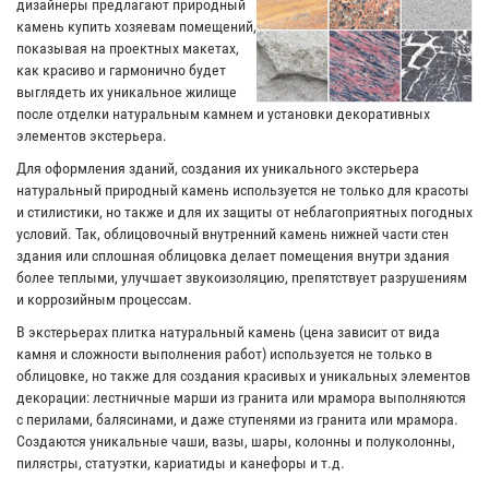
дизайнеры предлагают природный
камень купить хозяевам помещений,
показывая на проектных макетах,
как красиво и гармонично будет
выглядеть их уникальное жилище
после отделки натуральным камнем и установки декоративных
элементов экстерьера.
Для оформления зданий, создания их уникального экстерьера
натуральный природный камень используется не только для красоты
и стилистики, но также и для их защиты от неблагоприятных погодных
условий. Так, облицовочный внутренний камень нижней части стен
здания или сплошная облицовка делает помещения внутри здания
более теплыми, улучшает звукоизоляцию, препятствует разрушениям
и коррозийным процессам.
В экстерьерах плитка натуральный камень (цена зависит от вида
камня и сложности выполнения работ) используется не только в
облицовке, но также для создания красивых и уникальных элементов
декорации: лестничные марши из гранита или мрамора выполняются
с перилами, балясинами, и даже ступенями из гранита или мрамора.
Создаются уникальные чаши, вазы, шары, колонны и полуколонны,
пилястры, статуэтки, кариатиды и канефоры и т.д.