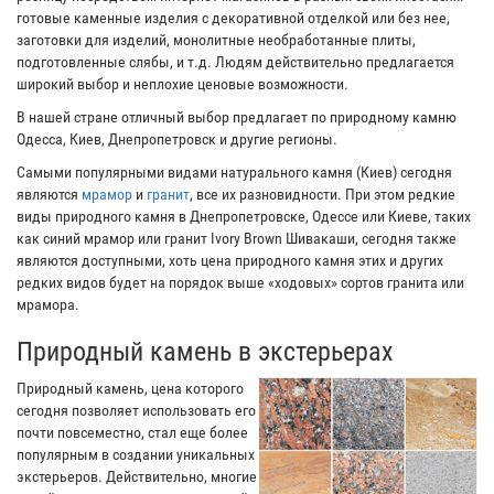
готовые каменные изделия с декоративной отделкой или без нее,
заготовки для изделий, монолитные необработанные плиты,
подготовленные слябы, и т.д. Людям действительно предлагается
широкий выбор и неплохие ценовые возможности.
В нашей стране отличный выбор предлагает по природному камню
Одесса, Киев, Днепропетровск и другие регионы.
Самыми популярными видами натурального камня (Киев) сегодня
являются
мрамор
и
гранит
, все их разновидности. При этом редкие
виды природного камня в Днепропетровске, Одессе или Киеве, таких
как синий мрамор или гранит Ivory Brown Шивакаши, сегодня также
являются доступными, хоть цена природного камня этих и других
редких видов будет на порядок выше «ходовых» сортов гранита или
мрамора.
Природный камень в экстерьерах
Природный камень, цена которого
сегодня позволяет использовать его
почти повсеместно, стал еще более
популярным в создании уникальных
экстерьеров. Действительно, многие