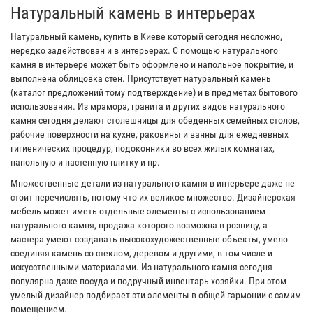
Натуральный камень в интерьерах
Натуральный камень, купить в Киеве который сегодня несложно,
нередко задействован и в интерьерах. С помощью натурального
камня в интерьере может быть оформлено и напольное покрытие, и
выполнена облицовка стен. Присутствует натуральный камень
(каталог предложений тому подтверждение) и в предметах бытового
использования. Из мрамора, гранита и других видов натурального
камня сегодня делают столешницы для обеденных семейных столов,
рабочие поверхности на кухне, раковины и ванны для ежедневных
гигиенических процедур, подоконники во всех жилых комнатах,
напольную и настенную плитку и пр.
Множественные детали из натурального камня в интерьере даже не
стоит перечислять, потому что их великое множество. Дизайнерская
мебель может иметь отдельные элементы с использованием
натурального камня, продажа которого возможна в розницу, а
мастера умеют создавать высокохудожественные объекты, умело
соединяя камень со стеклом, деревом и другими, в том числе и
искусственными материалами. Из натурального камня сегодня
популярна даже посуда и подручный инвентарь хозяйки. При этом
умелый дизайнер подбирает эти элементы в общей гармонии с самим
помещением.