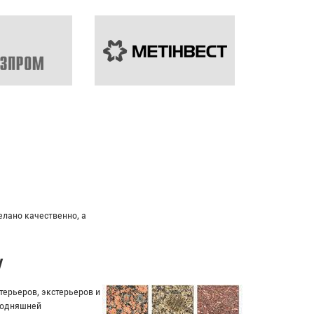
елано качественно, а
у
ерьеров, экстерьеров и
егодняшней