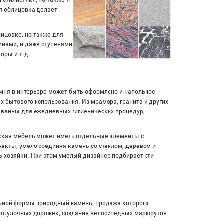
я облицовка делает
лицовке, но также для
инами, и даже ступенями
оры и т.д.
амня в интерьере может быть оформлено и напольное
х бытового использования. Из мрамора, гранита и других
и ванны для ежедневных гигиенических процедур,
рская мебель может иметь отдельные элементы с
екты, умело соединяя камень со стеклом, деревом и
ь хозяйки. При этом умелый дизайнер подбирает эти
льной формы природный камень, продажа которого
прогулочных дорожек, создания велосипедных маршрутов