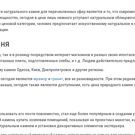
 натурального камня для перечисленных сфер является и то, что соврем
ощностях, сегодня в цене лишь немного уступают натуральным облицово
и ценовой категории, человек предпочитает искусственному натуральное и
ации.
мня
 так и в розницу посредством интернет-магазинов в разных своих ипостас
ботанные плиты, подготовленные слябы, и т.д. Людям действительно пред
у камню Одесса, Киев, Днепропетровск и другие регионы.
 сегодня являются
мрамор
и
гранит
, все их разновидности. При этом редк
ивакаши, сегодня также являются доступными, хоть цена природного камня 
ользовать его почти повсеместно, стал еще более популярным в создании 
 камень купить хозяевам помещений, показывая на проектных макетах, ка
атуральным камнем и установки декоративных элементов экстерьера.
ера натуральный природный камень используется не только для красоты и