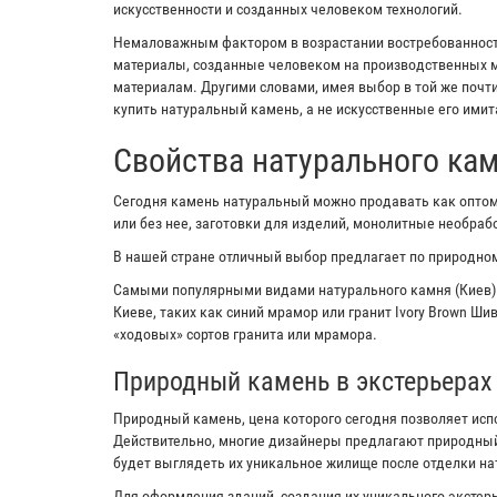
искусственности и созданных человеком технологий.
Немаловажным фактором в возрастании востребованности
материалы, созданные человеком на производственных м
материалам. Другими словами, имея выбор в той же почт
купить натуральный камень, а не искусственные его имит
Свойства натурального ка
Сегодня камень натуральный можно продавать как оптом,
или без нее, заготовки для изделий, монолитные необра
В нашей стране отличный выбор предлагает по природном
Самыми популярными видами натурального камня (Киев)
Киеве, таких как синий мрамор или гранит Ivory Brown Ш
«ходовых» сортов гранита или мрамора.
Природный камень в экстерьерах
Природный камень, цена которого сегодня позволяет исп
Действительно, многие дизайнеры предлагают природный
будет выглядеть их уникальное жилище после отделки н
Для оформления зданий, создания их уникального экстерь