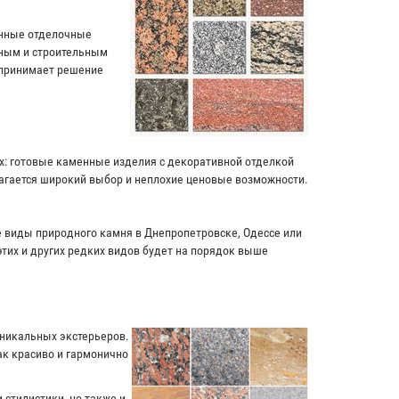
енные отделочные
чным и строительным
 принимает решение
ях: готовые каменные изделия с декоративной отделкой
лагается широкий выбор и неплохие ценовые возможности.
ие виды природного камня в Днепропетровске, Одессе или
этих и других редких видов будет на порядок выше
уникальных экстерьеров.
к красиво и гармонично
 стилистики, но также и