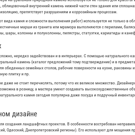
к, облицовочный внутренний камень нижней части стен здания или сплошна
оизоляцию, препятствует разрушениям и коррозийным процессам.
от вида камня и сложности выполнения работ) используется не только в об
естничные марши из гранита или мрамора выполняются с перилами, баляс
ы, шары, колонны и полуколонны, пилястры, статуэтки, кариатиды и канеф
х
сложно, нередко задействован и в интерьерах. С помощью натурального к
туральный камень (каталог предложений тому подтверждение) и в предмета
я обеденных семейных столов, рабочие поверхности на кухне, раковины 
ную плитку и пр.
е даже не стоит перечислять, потому что их великое множество. Дизайне
озможна в розницу, а мастера умеют создавать высокохудожественные объ
 натурального камня сегодня популярна даже посуда и подручный инвентар
ном дизайне
ля создания ландшафтных проектов. В особенности востребован неправи
кий, Одесский, Днепропетровский регионы). Его используют для мощения 