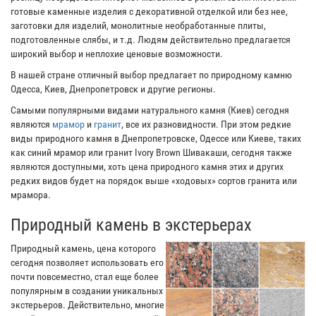
готовые каменные изделия с декоративной отделкой или без нее,
заготовки для изделий, монолитные необработанные плиты,
подготовленные слябы, и т.д. Людям действительно предлагается
широкий выбор и неплохие ценовые возможности.
В нашей стране отличный выбор предлагает по природному камню
Одесса, Киев, Днепропетровск и другие регионы.
Самыми популярными видами натурального камня (Киев) сегодня
являются
мрамор
и
гранит
, все их разновидности. При этом редкие
виды природного камня в Днепропетровске, Одессе или Киеве, таких
как синий мрамор или гранит Ivory Brown Шивакаши, сегодня также
являются доступными, хоть цена природного камня этих и других
редких видов будет на порядок выше «ходовых» сортов гранита или
мрамора.
Природный камень в экстерьерах
Природный камень, цена которого
сегодня позволяет использовать его
почти повсеместно, стал еще более
популярным в создании уникальных
экстерьеров. Действительно, многие