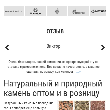
ОТЗЫВ
Кирилл
Previous
Next
Мой отец заказывал плитку из гранита для своего дома. Больше
всего понравилось - индивидуальный подход к клиенту. Отец
остался очень доволен...
...»
​Натуральный и природный
камень оптом и в розницу
Натуральный камень в последние
годы приобрел еще большую