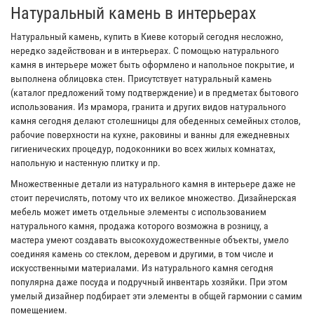
Натуральный камень в интерьерах
Натуральный камень, купить в Киеве который сегодня несложно,
нередко задействован и в интерьерах. С помощью натурального
камня в интерьере может быть оформлено и напольное покрытие, и
выполнена облицовка стен. Присутствует натуральный камень
(каталог предложений тому подтверждение) и в предметах бытового
использования. Из мрамора, гранита и других видов натурального
камня сегодня делают столешницы для обеденных семейных столов,
рабочие поверхности на кухне, раковины и ванны для ежедневных
гигиенических процедур, подоконники во всех жилых комнатах,
напольную и настенную плитку и пр.
Множественные детали из натурального камня в интерьере даже не
стоит перечислять, потому что их великое множество. Дизайнерская
мебель может иметь отдельные элементы с использованием
натурального камня, продажа которого возможна в розницу, а
мастера умеют создавать высокохудожественные объекты, умело
соединяя камень со стеклом, деревом и другими, в том числе и
искусственными материалами. Из натурального камня сегодня
популярна даже посуда и подручный инвентарь хозяйки. При этом
умелый дизайнер подбирает эти элементы в общей гармонии с самим
помещением.