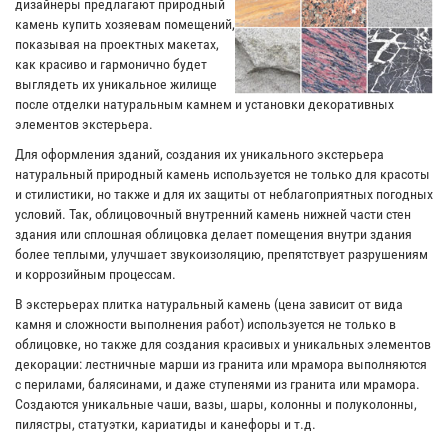
дизайнеры предлагают природный
камень купить хозяевам помещений,
показывая на проектных макетах,
как красиво и гармонично будет
выглядеть их уникальное жилище
после отделки натуральным камнем и установки декоративных
элементов экстерьера.
Для оформления зданий, создания их уникального экстерьера
натуральный природный камень используется не только для красоты
и стилистики, но также и для их защиты от неблагоприятных погодных
условий. Так, облицовочный внутренний камень нижней части стен
здания или сплошная облицовка делает помещения внутри здания
более теплыми, улучшает звукоизоляцию, препятствует разрушениям
и коррозийным процессам.
В экстерьерах плитка натуральный камень (цена зависит от вида
камня и сложности выполнения работ) используется не только в
облицовке, но также для создания красивых и уникальных элементов
декорации: лестничные марши из гранита или мрамора выполняются
с перилами, балясинами, и даже ступенями из гранита или мрамора.
Создаются уникальные чаши, вазы, шары, колонны и полуколонны,
пилястры, статуэтки, кариатиды и канефоры и т.д.