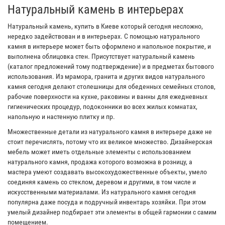
Натуральный камень в интерьерах
Натуральный камень, купить в Киеве который сегодня несложно,
нередко задействован и в интерьерах. С помощью натурального
камня в интерьере может быть оформлено и напольное покрытие, и
выполнена облицовка стен. Присутствует натуральный камень
(каталог предложений тому подтверждение) и в предметах бытового
использования. Из мрамора, гранита и других видов натурального
камня сегодня делают столешницы для обеденных семейных столов,
рабочие поверхности на кухне, раковины и ванны для ежедневных
гигиенических процедур, подоконники во всех жилых комнатах,
напольную и настенную плитку и пр.
Множественные детали из натурального камня в интерьере даже не
стоит перечислять, потому что их великое множество. Дизайнерская
мебель может иметь отдельные элементы с использованием
натурального камня, продажа которого возможна в розницу, а
мастера умеют создавать высокохудожественные объекты, умело
соединяя камень со стеклом, деревом и другими, в том числе и
искусственными материалами. Из натурального камня сегодня
популярна даже посуда и подручный инвентарь хозяйки. При этом
умелый дизайнер подбирает эти элементы в общей гармонии с самим
помещением.