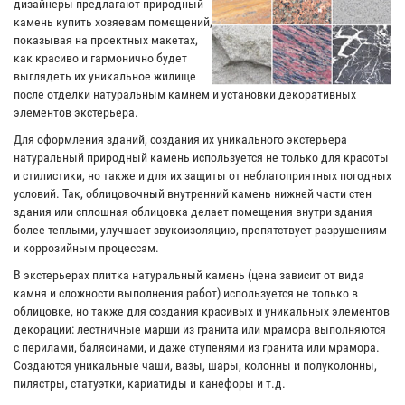
дизайнеры предлагают природный
камень купить хозяевам помещений,
показывая на проектных макетах,
как красиво и гармонично будет
выглядеть их уникальное жилище
после отделки натуральным камнем и установки декоративных
элементов экстерьера.
Для оформления зданий, создания их уникального экстерьера
натуральный природный камень используется не только для красоты
и стилистики, но также и для их защиты от неблагоприятных погодных
условий. Так, облицовочный внутренний камень нижней части стен
здания или сплошная облицовка делает помещения внутри здания
более теплыми, улучшает звукоизоляцию, препятствует разрушениям
и коррозийным процессам.
В экстерьерах плитка натуральный камень (цена зависит от вида
камня и сложности выполнения работ) используется не только в
облицовке, но также для создания красивых и уникальных элементов
декорации: лестничные марши из гранита или мрамора выполняются
с перилами, балясинами, и даже ступенями из гранита или мрамора.
Создаются уникальные чаши, вазы, шары, колонны и полуколонны,
пилястры, статуэтки, кариатиды и канефоры и т.д.