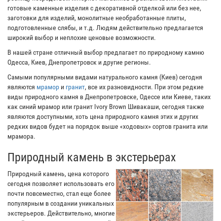
готовые каменные изделия с декоративной отделкой или без нее,
заготовки для изделий, монолитные необработанные плиты,
подготовленные слябы, и т.д. Людям действительно предлагается
широкий выбор и неплохие ценовые возможности.
В нашей стране отличный выбор предлагает по природному камню
Одесса, Киев, Днепропетровск и другие регионы.
Самыми популярными видами натурального камня (Киев) сегодня
являются
мрамор
и
гранит
, все их разновидности. При этом редкие
виды природного камня в Днепропетровске, Одессе или Киеве, таких
как синий мрамор или гранит Ivory Brown Шивакаши, сегодня также
являются доступными, хоть цена природного камня этих и других
редких видов будет на порядок выше «ходовых» сортов гранита или
мрамора.
Природный камень в экстерьерах
Природный камень, цена которого
сегодня позволяет использовать его
почти повсеместно, стал еще более
популярным в создании уникальных
экстерьеров. Действительно, многие