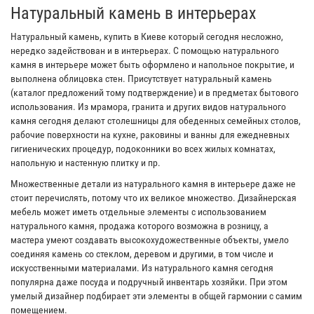
Натуральный камень в интерьерах
Натуральный камень, купить в Киеве который сегодня несложно,
нередко задействован и в интерьерах. С помощью натурального
камня в интерьере может быть оформлено и напольное покрытие, и
выполнена облицовка стен. Присутствует натуральный камень
(каталог предложений тому подтверждение) и в предметах бытового
использования. Из мрамора, гранита и других видов натурального
камня сегодня делают столешницы для обеденных семейных столов,
рабочие поверхности на кухне, раковины и ванны для ежедневных
гигиенических процедур, подоконники во всех жилых комнатах,
напольную и настенную плитку и пр.
Множественные детали из натурального камня в интерьере даже не
стоит перечислять, потому что их великое множество. Дизайнерская
мебель может иметь отдельные элементы с использованием
натурального камня, продажа которого возможна в розницу, а
мастера умеют создавать высокохудожественные объекты, умело
соединяя камень со стеклом, деревом и другими, в том числе и
искусственными материалами. Из натурального камня сегодня
популярна даже посуда и подручный инвентарь хозяйки. При этом
умелый дизайнер подбирает эти элементы в общей гармонии с самим
помещением.