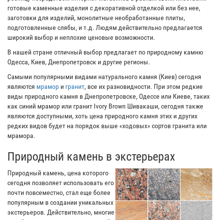
готовые каменные изделия с декоративной отделкой или без нее,
заготовки для изделий, монолитные необработанные плиты,
подготовленные слябы, и т.д. Людям действительно предлагается
широкий выбор и неплохие ценовые возможности.
В нашей стране отличный выбор предлагает по природному камню
Одесса, Киев, Днепропетровск и другие регионы.
Самыми популярными видами натурального камня (Киев) сегодня
являются
мрамор
и
гранит
, все их разновидности. При этом редкие
виды природного камня в Днепропетровске, Одессе или Киеве, таких
как синий мрамор или гранит Ivory Brown Шивакаши, сегодня также
являются доступными, хоть цена природного камня этих и других
редких видов будет на порядок выше «ходовых» сортов гранита или
мрамора.
Природный камень в экстерьерах
Природный камень, цена которого
сегодня позволяет использовать его
почти повсеместно, стал еще более
популярным в создании уникальных
экстерьеров. Действительно, многие