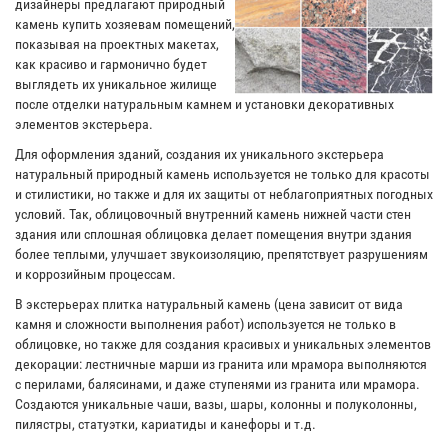
дизайнеры предлагают природный
камень купить хозяевам помещений,
показывая на проектных макетах,
как красиво и гармонично будет
выглядеть их уникальное жилище
после отделки натуральным камнем и установки декоративных
элементов экстерьера.
Для оформления зданий, создания их уникального экстерьера
натуральный природный камень используется не только для красоты
и стилистики, но также и для их защиты от неблагоприятных погодных
условий. Так, облицовочный внутренний камень нижней части стен
здания или сплошная облицовка делает помещения внутри здания
более теплыми, улучшает звукоизоляцию, препятствует разрушениям
и коррозийным процессам.
В экстерьерах плитка натуральный камень (цена зависит от вида
камня и сложности выполнения работ) используется не только в
облицовке, но также для создания красивых и уникальных элементов
декорации: лестничные марши из гранита или мрамора выполняются
с перилами, балясинами, и даже ступенями из гранита или мрамора.
Создаются уникальные чаши, вазы, шары, колонны и полуколонны,
пилястры, статуэтки, кариатиды и канефоры и т.д.