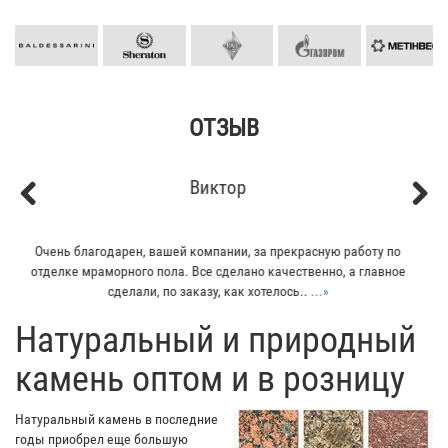
ОТЗЫВ
Кирилл
Previous
Next
Мой отец заказывал плитку из гранита для своего дома. Больше
всего понравилось - индивидуальный подход к клиенту. Отец
остался очень доволен...
...»
​Натуральный и природный
камень оптом и в розницу
Натуральный камень в последние
годы приобрел еще большую