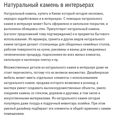
Натуральный камень в интерьерах
Натуральный камень, купить в Киеве который сегодня несложно,
нередко задействован и в интерьерах. С помощью натурального
камня в интерьере может быть оформлено и напольное покрытие, и
выполнена облицовка стен. Присутствует натуральный камень
(каталог предложений тому подтверждение) и в предметах бытового
использования. Из мрамора, гранита и других видов натурального
камня сегодня делают столешницы для обеденных семейных столов,
рабочие поверхности на кухне, раковины и ванны для ежедневных
гигиенических процедур, подоконники во всех жилых комнатах,
напольную и настенную плитку и пр.
Множественные детали из натурального камня в интерьере даже не
стоит перечислять, потому что их великое множество. Дизайнерская
мебель может иметь отдельные элементы с использованием
натурального камня, продажа которого возможна в розницу, а
мастера умеют создавать высокохудожественные объекты, умело
соединяя камень со стеклом, деревом и другими, в том числе и
искусственными материалами. Из натурального камня сегодня
популярна даже посуда и подручный инвентарь хозяйки. При этом
умелый дизайнер подбирает эти элементы в общей гармонии с самим
помещением.