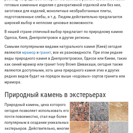
готовые каменные изделия с декоративной отделкой или без нее,
заготовки для изделий, монолитные необработанные плиты,
подготовленные слябы, и т.д. Людям действительно предлагается
широкий выбор и неплохие ценовые возможности.
В нашей стране отличный выбор предлагает по природному камню
Одесса, Киев, Днепропетровск и другие регионы.
Самыми популярными видами натурального камня (Киев) сегодня
являются
мрамор
и
гранит
, все их разновидности. При этом редкие
виды природного камня в Днепропетровске, Одессе или Киеве, таких
как синий мрамор или гранит Ivory Brown Шивакаши, сегодня также
являются доступными, хоть цена природного камня этих и других
редких видов будет на порядок выше «ходовых» сортов гранита или
мрамора.
Природный камень в экстерьерах
Природный камень, цена которого
сегодня позволяет использовать его
почти повсеместно, стал еще более
популярным в создании уникальных
экстерьеров. Действительно, многие