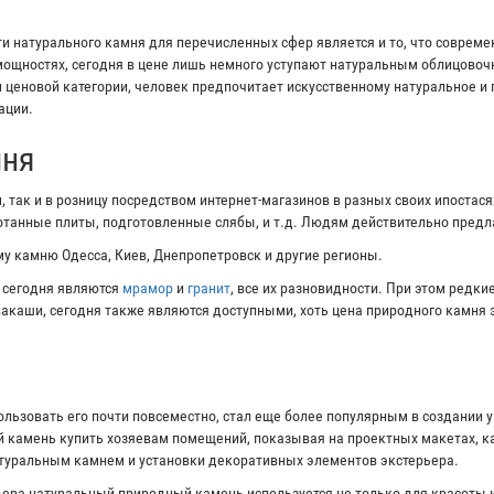
 натурального камня для перечисленных сфер является и то, что соврем
ощностях, сегодня в цене лишь немного уступают натуральным облицово
и ценовой категории, человек предпочитает искусственному натуральное и
ации.
мня
 так и в розницу посредством интернет-магазинов в разных своих ипостас
ботанные плиты, подготовленные слябы, и т.д. Людям действительно пред
у камню Одесса, Киев, Днепропетровск и другие регионы.
 сегодня являются
мрамор
и
гранит
, все их разновидности. При этом редк
ивакаши, сегодня также являются доступными, хоть цена природного камня 
ользовать его почти повсеместно, стал еще более популярным в создании 
 камень купить хозяевам помещений, показывая на проектных макетах, ка
атуральным камнем и установки декоративных элементов экстерьера.
ера натуральный природный камень используется не только для красоты и