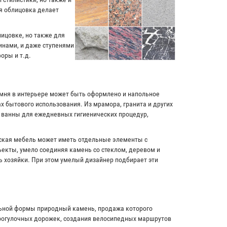
я облицовка делает
лицовке, но также для
инами, и даже ступенями
оры и т.д.
амня в интерьере может быть оформлено и напольное
х бытового использования. Из мрамора, гранита и других
и ванны для ежедневных гигиенических процедур,
рская мебель может иметь отдельные элементы с
екты, умело соединяя камень со стеклом, деревом и
ь хозяйки. При этом умелый дизайнер подбирает эти
льной формы природный камень, продажа которого
прогулочных дорожек, создания велосипедных маршрутов