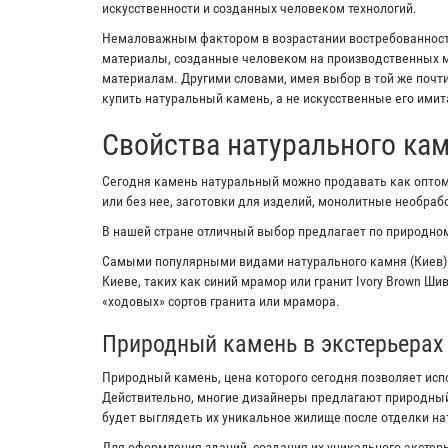
искусственности и созданных человеком технологий.
Немаловажным фактором в возрастании востребованности
материалы, созданные человеком на производственных м
материалам. Другими словами, имея выбор в той же почт
купить натуральный камень, а не искусственные его имит
Свойства натурального ка
Сегодня камень натуральный можно продавать как оптом,
или без нее, заготовки для изделий, монолитные необра
В нашей стране отличный выбор предлагает по природном
Самыми популярными видами натурального камня (Киев)
Киеве, таких как синий мрамор или гранит Ivory Brown Ш
«ходовых» сортов гранита или мрамора.
Природный камень в экстерьерах
Природный камень, цена которого сегодня позволяет исп
Действительно, многие дизайнеры предлагают природный
будет выглядеть их уникальное жилище после отделки н
Для оформления зданий, создания их уникального экстерь