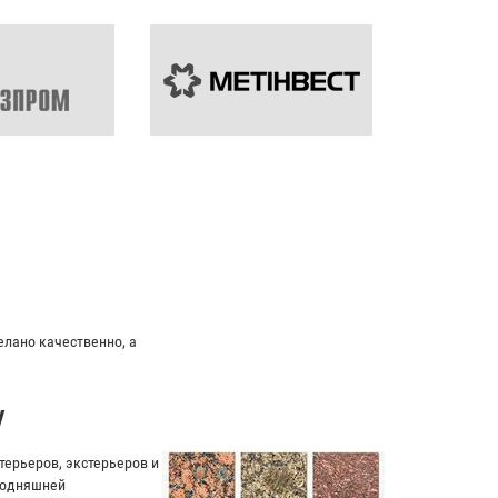
дуальный подход к клиенту.
у
ерьеров, экстерьеров и
егодняшней