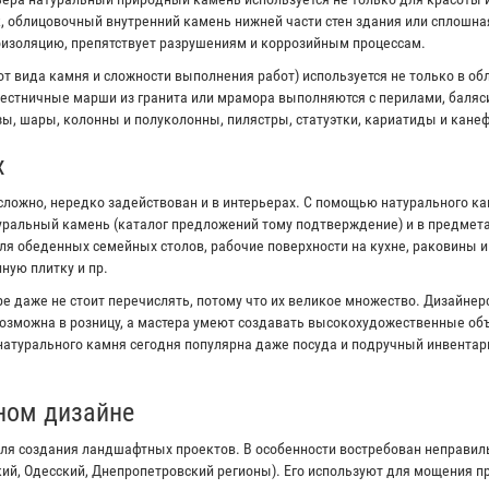
к, облицовочный внутренний камень нижней части стен здания или сплошна
оизоляцию, препятствует разрушениям и коррозийным процессам.
от вида камня и сложности выполнения работ) используется не только в об
естничные марши из гранита или мрамора выполняются с перилами, баляс
ы, шары, колонны и полуколонны, пилястры, статуэтки, кариатиды и канеф
х
сложно, нередко задействован и в интерьерах. С помощью натурального к
туральный камень (каталог предложений тому подтверждение) и в предмета
я обеденных семейных столов, рабочие поверхности на кухне, раковины 
ную плитку и пр.
е даже не стоит перечислять, потому что их великое множество. Дизайне
озможна в розницу, а мастера умеют создавать высокохудожественные объ
 натурального камня сегодня популярна даже посуда и подручный инвентар
ном дизайне
ля создания ландшафтных проектов. В особенности востребован неправи
кий, Одесский, Днепропетровский регионы). Его используют для мощения 