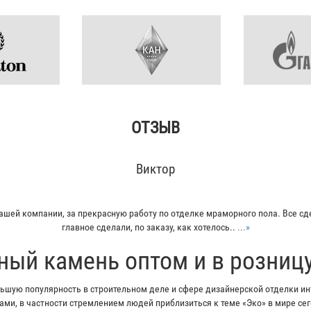
ОТЗЫВ
Кирилл
л плитку из гранита для своего дома. Больше всего понравилось - индиви
Отец остался очень доволен...
...»
ный камень оптом и в розниц
шую популярность в строительном деле и сфере дизайнерской отделки инт
ми, в частности стремлением людей приблизиться к теме «Эко» в мире с