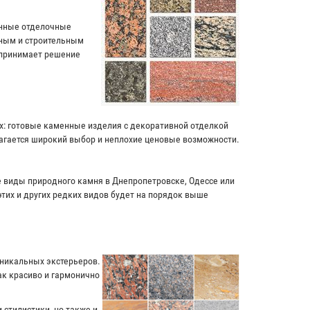
енные отделочные
чным и строительным
 принимает решение
ях: готовые каменные изделия с декоративной отделкой
лагается широкий выбор и неплохие ценовые возможности.
ие виды природного камня в Днепропетровске, Одессе или
этих и других редких видов будет на порядок выше
уникальных экстерьеров.
к красиво и гармонично
 стилистики, но также и