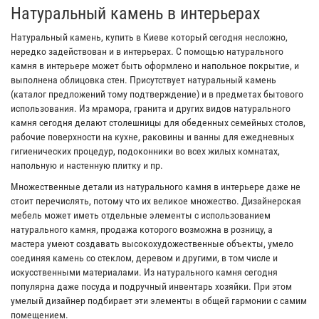
Натуральный камень в интерьерах
Натуральный камень, купить в Киеве который сегодня несложно,
нередко задействован и в интерьерах. С помощью натурального
камня в интерьере может быть оформлено и напольное покрытие, и
выполнена облицовка стен. Присутствует натуральный камень
(каталог предложений тому подтверждение) и в предметах бытового
использования. Из мрамора, гранита и других видов натурального
камня сегодня делают столешницы для обеденных семейных столов,
рабочие поверхности на кухне, раковины и ванны для ежедневных
гигиенических процедур, подоконники во всех жилых комнатах,
напольную и настенную плитку и пр.
Множественные детали из натурального камня в интерьере даже не
стоит перечислять, потому что их великое множество. Дизайнерская
мебель может иметь отдельные элементы с использованием
натурального камня, продажа которого возможна в розницу, а
мастера умеют создавать высокохудожественные объекты, умело
соединяя камень со стеклом, деревом и другими, в том числе и
искусственными материалами. Из натурального камня сегодня
популярна даже посуда и подручный инвентарь хозяйки. При этом
умелый дизайнер подбирает эти элементы в общей гармонии с самим
помещением.