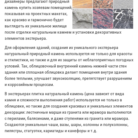
дизайнеры предлагают природный
камень купить хозяевам помещений,
показывая на проектных макетах,
как красиво и гармонично будет
выглядеть их уникальное жилище
после отделки натуральным камнем и установки декоративных
элементов экстерьера.
Для оформления зданий, создания их уникального экстерьера
натуральный природный камень используется не только для красоты
и стилистики, но также и для их защиты от неблагоприятных погодных
условий. Так, облицовочный внутренний камень нижней части стен
здания или сплошная облицовка делает помещения внутри здания
более теплыми, улучшает звукоизоляцию, препятствует разрушениям
и коррозийным процессам.
В экстерьерах плитка натуральный камень (цена зависит от вида
камня и сложности выполнения работ) используется не только в
облицовке, но также для создания красивых и уникальных элементов
декорации: лестничные марши из гранита или мрамора выполняются
с перилами, балясинами, и даже ступенями из гранита или мрамора.
Создаются уникальные чаши, вазы, шары, колонны и полуколонны,
пилястры, статуэтки, кариатиды и канефоры и т.д.