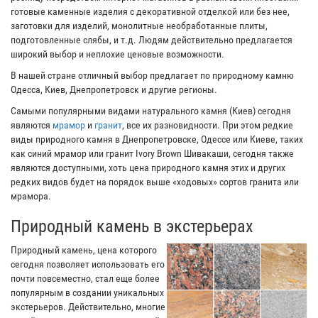
готовые каменные изделия с декоративной отделкой или без нее,
заготовки для изделий, монолитные необработанные плиты,
подготовленные слябы, и т.д. Людям действительно предлагается
широкий выбор и неплохие ценовые возможности.
В нашей стране отличный выбор предлагает по природному камню
Одесса, Киев, Днепропетровск и другие регионы.
Самыми популярными видами натурального камня (Киев) сегодня
являются
мрамор
и
гранит
, все их разновидности. При этом редкие
виды природного камня в Днепропетровске, Одессе или Киеве, таких
как синий мрамор или гранит Ivory Brown Шивакаши, сегодня также
являются доступными, хоть цена природного камня этих и других
редких видов будет на порядок выше «ходовых» сортов гранита или
мрамора.
Природный камень в экстерьерах
Природный камень, цена которого
сегодня позволяет использовать его
почти повсеместно, стал еще более
популярным в создании уникальных
экстерьеров. Действительно, многие