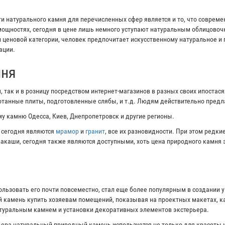
 натурального камня для перечисленных сфер является и то, что соврем
ощностях, сегодня в цене лишь немного уступают натуральным облицово
и ценовой категории, человек предпочитает искусственному натуральное и
ации.
мня
 так и в розницу посредством интернет-магазинов в разных своих ипостас
ботанные плиты, подготовленные слябы, и т.д. Людям действительно пред
у камню Одесса, Киев, Днепропетровск и другие регионы.
 сегодня являются
мрамор
и
гранит
, все их разновидности. При этом редк
ивакаши, сегодня также являются доступными, хоть цена природного камня 
ользовать его почти повсеместно, стал еще более популярным в создании 
 камень купить хозяевам помещений, показывая на проектных макетах, ка
атуральным камнем и установки декоративных элементов экстерьера.
ера натуральный природный камень используется не только для красоты и