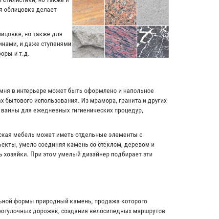
я облицовка делает
лицовке, но также для
инами, и даже ступенями
оры и т.д.
амня в интерьере может быть оформлено и напольное
х бытового использования. Из мрамора, гранита и других
и ванны для ежедневных гигиенических процедур,
рская мебель может иметь отдельные элементы с
екты, умело соединяя камень со стеклом, деревом и
ь хозяйки. При этом умелый дизайнер подбирает эти
льной формы природный камень, продажа которого
прогулочных дорожек, создания велосипедных маршрутов