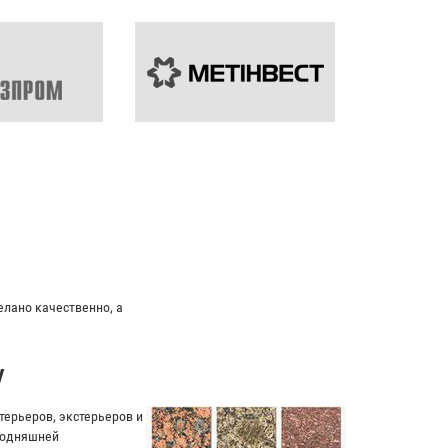
елано качественно, а
у
ерьеров, экстерьеров и
егодняшней