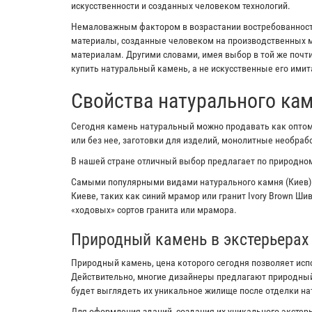
искусственности и созданных человеком технологий.
Немаловажным фактором в возрастании востребованности
материалы, созданные человеком на производственных м
материалам. Другими словами, имея выбор в той же почт
купить натуральный камень, а не искусственные его имит
Свойства натурального ка
Сегодня камень натуральный можно продавать как оптом,
или без нее, заготовки для изделий, монолитные необра
В нашей стране отличный выбор предлагает по природном
Самыми популярными видами натурального камня (Киев)
Киеве, таких как синий мрамор или гранит Ivory Brown Ш
«ходовых» сортов гранита или мрамора.
Природный камень в экстерьерах
Природный камень, цена которого сегодня позволяет исп
Действительно, многие дизайнеры предлагают природный
будет выглядеть их уникальное жилище после отделки н
Для оформления зданий, создания их уникального экстерь