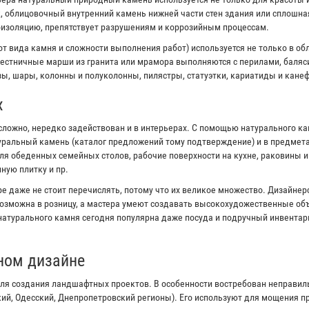
к, облицовочный внутренний камень нижней части стен здания или сплошна
оизоляцию, препятствует разрушениям и коррозийным процессам.
от вида камня и сложности выполнения работ) используется не только в об
естничные марши из гранита или мрамора выполняются с перилами, баляс
ы, шары, колонны и полуколонны, пилястры, статуэтки, кариатиды и канеф
х
сложно, нередко задействован и в интерьерах. С помощью натурального к
туральный камень (каталог предложений тому подтверждение) и в предмета
я обеденных семейных столов, рабочие поверхности на кухне, раковины 
ную плитку и пр.
е даже не стоит перечислять, потому что их великое множество. Дизайне
озможна в розницу, а мастера умеют создавать высокохудожественные объ
 натурального камня сегодня популярна даже посуда и подручный инвентар
ном дизайне
ля создания ландшафтных проектов. В особенности востребован неправи
кий, Одесский, Днепропетровский регионы). Его используют для мощения 