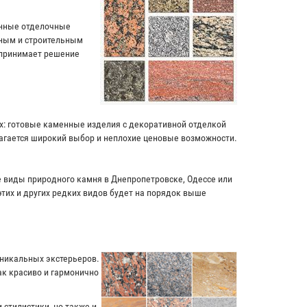
енные отделочные
чным и строительным
 принимает решение
ях: готовые каменные изделия с декоративной отделкой
лагается широкий выбор и неплохие ценовые возможности.
ие виды природного камня в Днепропетровске, Одессе или
этих и других редких видов будет на порядок выше
уникальных экстерьеров.
к красиво и гармонично
 стилистики, но также и