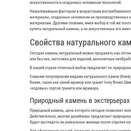
искусственности и созданных человеком технологий.
Немаловажным фактором в возрастании востребованности
материалы, созданные человеком на производственных м
материалам. Другими словами, имея выбор в той же почт
купить натуральный камень, а не искусственные его имит
Свойства натурального ка
Сегодня камень натуральный можно продавать как оптом,
или без нее, заготовки для изделий, монолитные необра
В нашей стране отличный выбор предлагает по природном
Самыми популярными видами натурального камня (Киев)
Киеве, таких как синий мрамор или гранит Ivory Brown Ш
«ходовых» сортов гранита или мрамора.
Природный камень в экстерьерах
Природный камень, цена которого сегодня позволяет исп
Действительно, многие дизайнеры предлагают природный
будет выглядеть их уникальное жилище после отделки н
Для оформления зданий, создания их уникального экстерь