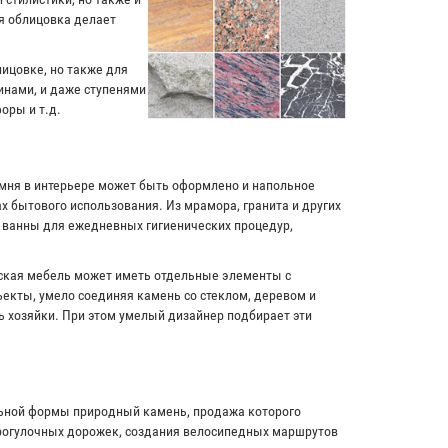
я облицовка делает
лицовке, но также для
инами, и даже ступенями
оры и т.д.
амня в интерьере может быть оформлено и напольное
х бытового использования. Из мрамора, гранита и других
и ванны для ежедневных гигиенических процедур,
рская мебель может иметь отдельные элементы с
екты, умело соединяя камень со стеклом, деревом и
ь хозяйки. При этом умелый дизайнер подбирает эти
льной формы природный камень, продажа которого
прогулочных дорожек, создания велосипедных маршрутов