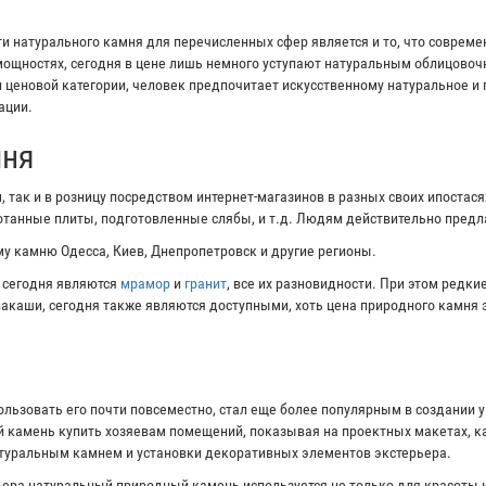
 натурального камня для перечисленных сфер является и то, что соврем
ощностях, сегодня в цене лишь немного уступают натуральным облицово
и ценовой категории, человек предпочитает искусственному натуральное и
ации.
мня
 так и в розницу посредством интернет-магазинов в разных своих ипостас
ботанные плиты, подготовленные слябы, и т.д. Людям действительно пред
у камню Одесса, Киев, Днепропетровск и другие регионы.
 сегодня являются
мрамор
и
гранит
, все их разновидности. При этом редк
ивакаши, сегодня также являются доступными, хоть цена природного камня 
ользовать его почти повсеместно, стал еще более популярным в создании 
 камень купить хозяевам помещений, показывая на проектных макетах, ка
атуральным камнем и установки декоративных элементов экстерьера.
ера натуральный природный камень используется не только для красоты и