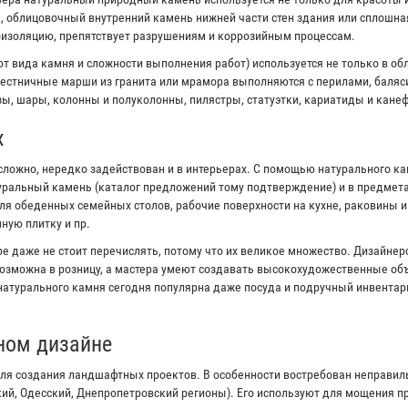
к, облицовочный внутренний камень нижней части стен здания или сплошна
оизоляцию, препятствует разрушениям и коррозийным процессам.
от вида камня и сложности выполнения работ) используется не только в об
естничные марши из гранита или мрамора выполняются с перилами, баляс
ы, шары, колонны и полуколонны, пилястры, статуэтки, кариатиды и канеф
х
сложно, нередко задействован и в интерьерах. С помощью натурального к
туральный камень (каталог предложений тому подтверждение) и в предмета
я обеденных семейных столов, рабочие поверхности на кухне, раковины 
ную плитку и пр.
е даже не стоит перечислять, потому что их великое множество. Дизайне
озможна в розницу, а мастера умеют создавать высокохудожественные объ
 натурального камня сегодня популярна даже посуда и подручный инвентар
ном дизайне
ля создания ландшафтных проектов. В особенности востребован неправи
кий, Одесский, Днепропетровский регионы). Его используют для мощения 