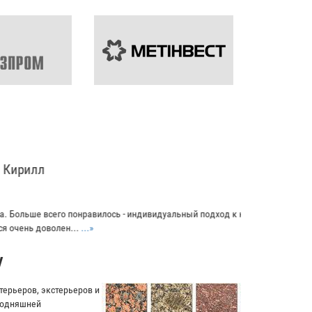
ьный подход к клиенту.
у
ерьеров, экстерьеров и
егодняшней