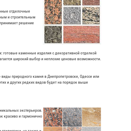
енные отделочные
чным и строительным
 принимает решение
ях: готовые каменные изделия с декоративной отделкой
лагается широкий выбор и неплохие ценовые возможности.
ие виды природного камня в Днепропетровске, Одессе или
этих и других редких видов будет на порядок выше
уникальных экстерьеров.
к красиво и гармонично
 стилистики, но также и