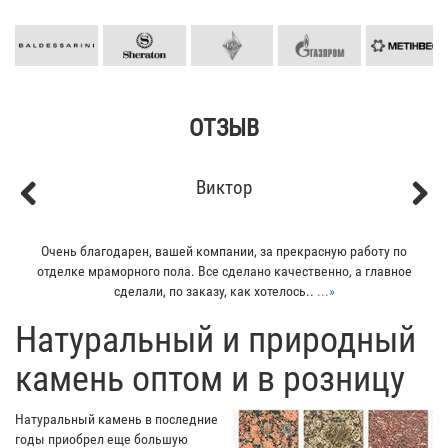
ОТЗЫВ
Кирилл
Previous
Next
Мой отец заказывал плитку из гранита для своего дома. Больше
всего понравилось - индивидуальный подход к клиенту. Отец
остался очень доволен...
...»
​Натуральный и природный
камень оптом и в розницу
Натуральный камень в последние
годы приобрел еще большую