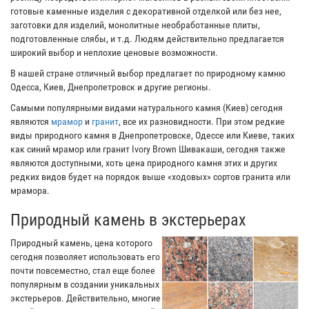
готовые каменные изделия с декоративной отделкой или без нее,
заготовки для изделий, монолитные необработанные плиты,
подготовленные слябы, и т.д. Людям действительно предлагается
широкий выбор и неплохие ценовые возможности.
В нашей стране отличный выбор предлагает по природному камню
Одесса, Киев, Днепропетровск и другие регионы.
Самыми популярными видами натурального камня (Киев) сегодня
являются
мрамор
и
гранит
, все их разновидности. При этом редкие
виды природного камня в Днепропетровске, Одессе или Киеве, таких
как синий мрамор или гранит Ivory Brown Шивакаши, сегодня также
являются доступными, хоть цена природного камня этих и других
редких видов будет на порядок выше «ходовых» сортов гранита или
мрамора.
Природный камень в экстерьерах
Природный камень, цена которого
сегодня позволяет использовать его
почти повсеместно, стал еще более
популярным в создании уникальных
экстерьеров. Действительно, многие