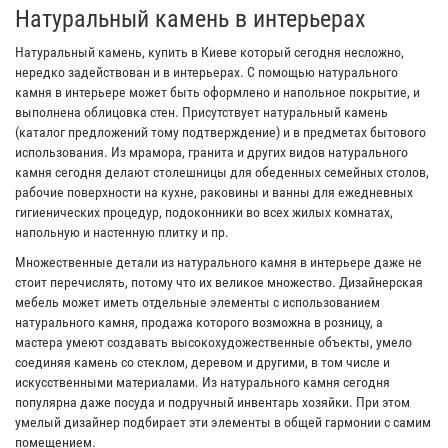
Натуральный камень в интерьерах
Натуральный камень, купить в Киеве который сегодня несложно,
нередко задействован и в интерьерах. С помощью натурального
камня в интерьере может быть оформлено и напольное покрытие, и
выполнена облицовка стен. Присутствует натуральный камень
(каталог предложений тому подтверждение) и в предметах бытового
использования. Из мрамора, гранита и других видов натурального
камня сегодня делают столешницы для обеденных семейных столов,
рабочие поверхности на кухне, раковины и ванны для ежедневных
гигиенических процедур, подоконники во всех жилых комнатах,
напольную и настенную плитку и пр.
Множественные детали из натурального камня в интерьере даже не
стоит перечислять, потому что их великое множество. Дизайнерская
мебель может иметь отдельные элементы с использованием
натурального камня, продажа которого возможна в розницу, а
мастера умеют создавать высокохудожественные объекты, умело
соединяя камень со стеклом, деревом и другими, в том числе и
искусственными материалами. Из натурального камня сегодня
популярна даже посуда и подручный инвентарь хозяйки. При этом
умелый дизайнер подбирает эти элементы в общей гармонии с самим
помещением.