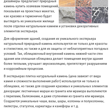
дизайнеры предлагают природный
камень купить хозяевам помещений,
показывая на проектных макетах,
как красиво и гармонично будет
выглядеть их уникальное жилище
после отделки натуральным камнем и установки декоративных
элементов экстерьера.
Для оформления зданий, создания их уникального экстерьера
натуральный природный камень используется не только для красоты
и стилистики, но также и для их защиты от неблагоприятных погодных
условий. Так, облицовочный внутренний камень нижней части стен
здания или сплошная облицовка делает помещения внутри здания
более теплыми, улучшает звукоизоляцию, препятствует разрушениям
и коррозийным процессам.
В экстерьерах плитка натуральный камень (цена зависит от вида
камня и сложности выполнения работ) используется не только в
облицовке, но также для создания красивых и уникальных элементов
декорации: лестничные марши из гранита или мрамора выполняются
с перилами, балясинами, и даже ступенями из гранита или мрамора.
Создаются уникальные чаши, вазы, шары, колонны и полуколонны,
пилястры, статуэтки, кариатиды и канефоры и т.д.