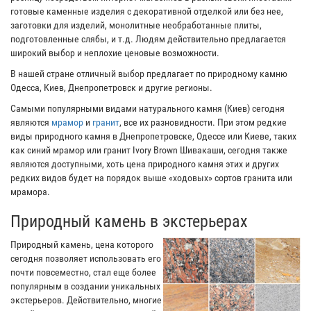
готовые каменные изделия с декоративной отделкой или без нее,
заготовки для изделий, монолитные необработанные плиты,
подготовленные слябы, и т.д. Людям действительно предлагается
широкий выбор и неплохие ценовые возможности.
В нашей стране отличный выбор предлагает по природному камню
Одесса, Киев, Днепропетровск и другие регионы.
Самыми популярными видами натурального камня (Киев) сегодня
являются
мрамор
и
гранит
, все их разновидности. При этом редкие
виды природного камня в Днепропетровске, Одессе или Киеве, таких
как синий мрамор или гранит Ivory Brown Шивакаши, сегодня также
являются доступными, хоть цена природного камня этих и других
редких видов будет на порядок выше «ходовых» сортов гранита или
мрамора.
Природный камень в экстерьерах
Природный камень, цена которого
сегодня позволяет использовать его
почти повсеместно, стал еще более
популярным в создании уникальных
экстерьеров. Действительно, многие