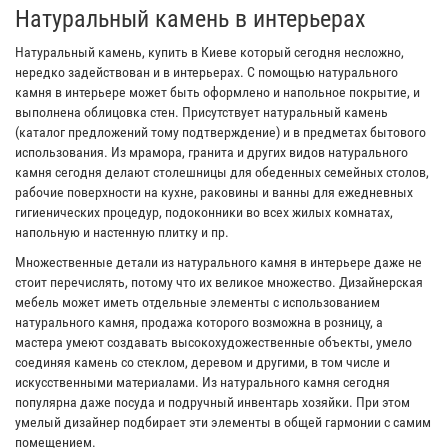
Натуральный камень в интерьерах
Натуральный камень, купить в Киеве который сегодня несложно,
нередко задействован и в интерьерах. С помощью натурального
камня в интерьере может быть оформлено и напольное покрытие, и
выполнена облицовка стен. Присутствует натуральный камень
(каталог предложений тому подтверждение) и в предметах бытового
использования. Из мрамора, гранита и других видов натурального
камня сегодня делают столешницы для обеденных семейных столов,
рабочие поверхности на кухне, раковины и ванны для ежедневных
гигиенических процедур, подоконники во всех жилых комнатах,
напольную и настенную плитку и пр.
Множественные детали из натурального камня в интерьере даже не
стоит перечислять, потому что их великое множество. Дизайнерская
мебель может иметь отдельные элементы с использованием
натурального камня, продажа которого возможна в розницу, а
мастера умеют создавать высокохудожественные объекты, умело
соединяя камень со стеклом, деревом и другими, в том числе и
искусственными материалами. Из натурального камня сегодня
популярна даже посуда и подручный инвентарь хозяйки. При этом
умелый дизайнер подбирает эти элементы в общей гармонии с самим
помещением.