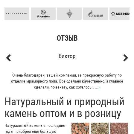
ОТЗЫВ
Кирилл
Previous
Next
Мой отец заказывал плитку из гранита для своего дома. Больше
всего понравилось - индивидуальный подход к клиенту. Отец
остался очень доволен...
...»
​Натуральный и природный
камень оптом и в розницу
Натуральный камень в последние
годы приобрел еще большую