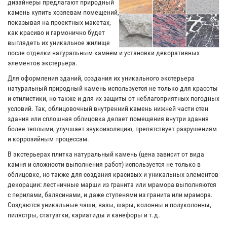
дизайнеры предлагают природный
камень купить хозяевам помещений,
показывая на проектных макетах,
как красиво и гармонично будет
выглядеть их уникальное жилище
после отделки натуральным камнем и установки декоративных
элементов экстерьера.
Для оформления зданий, создания их уникального экстерьера
натуральный природный камень используется не только для красоты
и стилистики, но также и для их защиты от неблагоприятных погодных
условий. Так, облицовочный внутренний камень нижней части стен
здания или сплошная облицовка делает помещения внутри здания
более теплыми, улучшает звукоизоляцию, препятствует разрушениям
и коррозийным процессам.
В экстерьерах плитка натуральный камень (цена зависит от вида
камня и сложности выполнения работ) используется не только в
облицовке, но также для создания красивых и уникальных элементов
декорации: лестничные марши из гранита или мрамора выполняются
с перилами, балясинами, и даже ступенями из гранита или мрамора.
Создаются уникальные чаши, вазы, шары, колонны и полуколонны,
пилястры, статуэтки, кариатиды и канефоры и т.д.