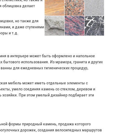
я облицовка делает
лицовке, но также для
инами, и даже ступенями
оры и т.д.
амня в интерьере может быть оформлено и напольное
х бытового использования. Из мрамора, гранита и других
и ванны для ежедневных гигиенических процедур,
рская мебель может иметь отдельные элементы с
екты, умело соединяя камень со стеклом, деревом и
ь хозяйки. При этом умелый дизайнер подбирает эти
льной формы природный камень, продажа которого
прогулочных дорожек, создания велосипедных маршрутов