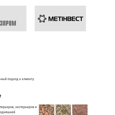
ьный подход к клиенту.
у
ерьеров, экстерьеров и
егодняшней