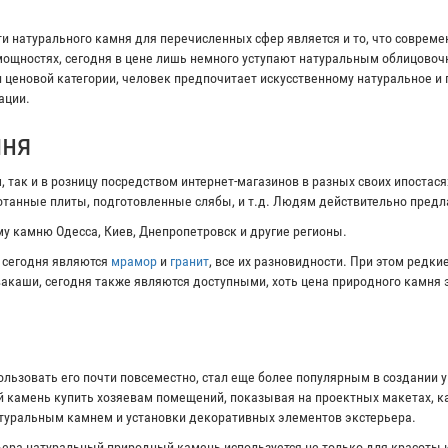
 натурального камня для перечисленных сфер является и то, что соврем
ощностях, сегодня в цене лишь немного уступают натуральным облицово
и ценовой категории, человек предпочитает искусственному натуральное и
ации.
мня
 так и в розницу посредством интернет-магазинов в разных своих ипостас
ботанные плиты, подготовленные слябы, и т.д. Людям действительно пред
у камню Одесса, Киев, Днепропетровск и другие регионы.
 сегодня являются
мрамор
и
гранит
, все их разновидности. При этом редк
ивакаши, сегодня также являются доступными, хоть цена природного камня 
ользовать его почти повсеместно, стал еще более популярным в создании 
 камень купить хозяевам помещений, показывая на проектных макетах, ка
атуральным камнем и установки декоративных элементов экстерьера.
ера натуральный природный камень используется не только для красоты и