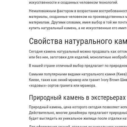
искусственности и созданных человеком технологий.
Немаловажным фактором в возрастании востребованности
материалы, созданные человеком на производственных м
материалам. Другими словами, имея выбор в той же почт
купить натуральный камень, а не искусственные его имит
Свойства натурального ка
Сегодня камень натуральный можно продавать как оптом,
или без нее, заготовки для изделий, монолитные необра
В нашей стране отличный выбор предлагает по природном
Самыми популярными видами натурального камня (Киев)
Киеве, таких как синий мрамор или гранит Ivory Brown Ш
«ходовых» сортов гранита или мрамора.
Природный камень в экстерьерах
Природный камень, цена которого сегодня позволяет исп
Действительно, многие дизайнеры предлагают природный
будет выглядеть их уникальное жилище после отделки н
Для оформления зданий, создания их уникального экстерь