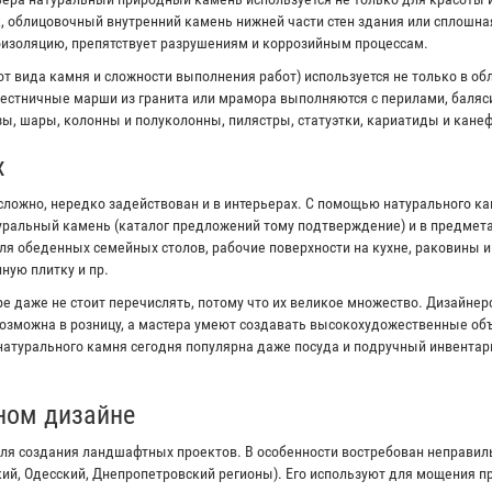
к, облицовочный внутренний камень нижней части стен здания или сплошна
оизоляцию, препятствует разрушениям и коррозийным процессам.
от вида камня и сложности выполнения работ) используется не только в об
естничные марши из гранита или мрамора выполняются с перилами, баляс
ы, шары, колонны и полуколонны, пилястры, статуэтки, кариатиды и канеф
х
сложно, нередко задействован и в интерьерах. С помощью натурального к
туральный камень (каталог предложений тому подтверждение) и в предмета
я обеденных семейных столов, рабочие поверхности на кухне, раковины 
ную плитку и пр.
е даже не стоит перечислять, потому что их великое множество. Дизайне
озможна в розницу, а мастера умеют создавать высокохудожественные объ
 натурального камня сегодня популярна даже посуда и подручный инвентар
ном дизайне
ля создания ландшафтных проектов. В особенности востребован неправи
кий, Одесский, Днепропетровский регионы). Его используют для мощения 