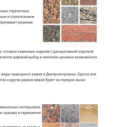
енные отделочные
чным и строительным
 принимает решение
ях: готовые каменные изделия с декоративной отделкой
лагается широкий выбор и неплохие ценовые возможности.
ие виды природного камня в Днепропетровске, Одессе или
этих и других редких видов будет на порядок выше
уникальных экстерьеров.
к красиво и гармонично
 стилистики, но также и