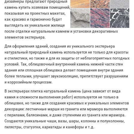
дизайнеры предлагают природный
камень купить хозяевам помещений,
показывая на проектных макетах,
как красиво и гармонично будет
выглядеть их уникальное жилище
после отделки натуральным камнем и установки декоративных
элементов экстерьера.
Для оформления зданий, создания их уникального экстерьера
натуральный природный камень используется не только для красоты
и стилистики, но также и для их защиты от неблагоприятных погодных
условий. Так, облицовочный внутренний камень нижней части стен
здания или сплошная облицовка делает помещения внутри здания
более теплыми, улучшает звукоизоляцию, препятствует разрушениям
и коррозийным процессам.
В экстерьерах плитка натуральный камень (цена зависит от вида
камня и сложности выполнения работ) используется не только в
облицовке, но также для создания красивых и уникальных элементов
декорации: лестничные марши из гранита или мрамора выполняются
с перилами, балясинами, и даже ступенями из гранита или мрамора.
Создаются уникальные чаши, вазы, шары, колонны и полуколонны,
пилястры, статуэтки, кариатиды и канефоры и т.д.