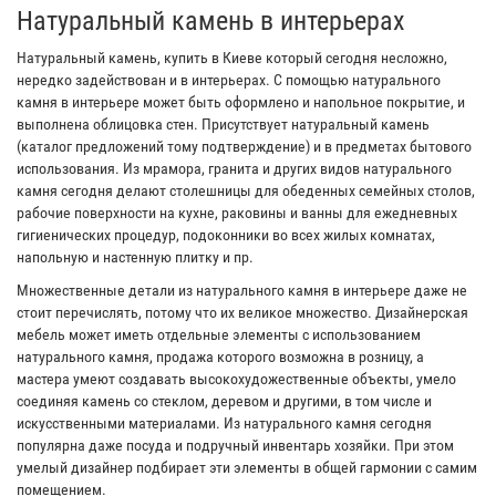
Натуральный камень в интерьерах
Натуральный камень, купить в Киеве который сегодня несложно,
нередко задействован и в интерьерах. С помощью натурального
камня в интерьере может быть оформлено и напольное покрытие, и
выполнена облицовка стен. Присутствует натуральный камень
(каталог предложений тому подтверждение) и в предметах бытового
использования. Из мрамора, гранита и других видов натурального
камня сегодня делают столешницы для обеденных семейных столов,
рабочие поверхности на кухне, раковины и ванны для ежедневных
гигиенических процедур, подоконники во всех жилых комнатах,
напольную и настенную плитку и пр.
Множественные детали из натурального камня в интерьере даже не
стоит перечислять, потому что их великое множество. Дизайнерская
мебель может иметь отдельные элементы с использованием
натурального камня, продажа которого возможна в розницу, а
мастера умеют создавать высокохудожественные объекты, умело
соединяя камень со стеклом, деревом и другими, в том числе и
искусственными материалами. Из натурального камня сегодня
популярна даже посуда и подручный инвентарь хозяйки. При этом
умелый дизайнер подбирает эти элементы в общей гармонии с самим
помещением.