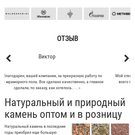
ОТЗЫВ
Кирилл
Previous
Next
Мой отец заказывал плитку из гранита для своего дома. Больше
всего понравилось - индивидуальный подход к клиенту. Отец
остался очень доволен...
...»
​Натуральный и природный
камень оптом и в розницу
Натуральный камень в последние
годы приобрел еще большую