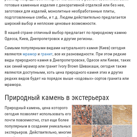
готовые каменные изделия с декоративной отделкой или без нее,
заготовки для изделий, монолитные необработанные плиты,
подготовленные слябы, и т.д. Людям действительно предлагается
широкий выбор и неплохие ценовые возможности.
В нашей стране отличный выбор предлагает по природному камню
Одесса, Киев, Днепропетровск и другие регионы.
Самыми популярными видами натурального камня (Киев) сегодня
являются
мрамор
и
гранит
, все их разновидности. При этом редкие
виды природного камня в Днепропетровске, Одессе или Киеве, таких
как синий мрамор или гранит Ivory Brown Шивакаши, сегодня также
являются доступными, хоть цена природного камня этих и других
редких видов будет на порядок выше «ходовых» сортов гранита или
мрамора.
Природный камень в экстерьерах
Природный камень, цена которого
сегодня позволяет использовать его
почти повсеместно, стал еще более
популярным в создании уникальных
экстерьеров. Действительно, многие