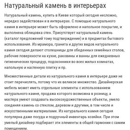
Натуральный камень в интерьерах
Натуральный камень, купить в Киеве который сегодня несложно,
нередко задействован и в интерьерах. С помощью натурального
камня в интерьере может быть оформлено и напольное покрытие, и
выполнена облицовка стен. Присутствует натуральный камень
(каталог предложений тому подтверждение) и в предметах бытового
использования. Из мрамора, гранита и других видов натурального
камня сегодня делают столешницы для обеденных семейных столов,
рабочие поверхности на кухне, раковины и ванны для ежедневных
гигиенических процедур, подоконники во всех жилых комнатах,
напольную и настенную плитку и пр.
Множественные детали из натурального камня в интерьере даже не
стоит перечислять, потому что их великое множество. Дизайнерская
мебель может иметь отдельные элементы с использованием
натурального камня, продажа которого возможна в розницу, а
мастера умеют создавать высокохудожественные объекты, умело
соединяя камень со стеклом, деревом и другими, в том числе и
искусственными материалами. Из натурального камня сегодня
популярна даже посуда и подручный инвентарь хозяйки. При этом
умелый дизайнер подбирает эти элементы в общей гармонии с самим
помещением.