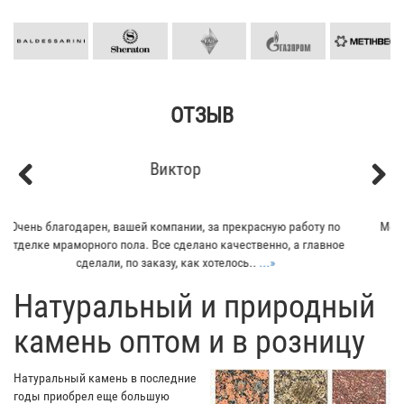
ОТЗЫВ
Кирилл
Previous
Next
Мой отец заказывал плитку из гранита для своего дома. Больше
всего понравилось - индивидуальный подход к клиенту. Отец
остался очень доволен...
...»
​Натуральный и природный
камень оптом и в розницу
Натуральный камень в последние
годы приобрел еще большую