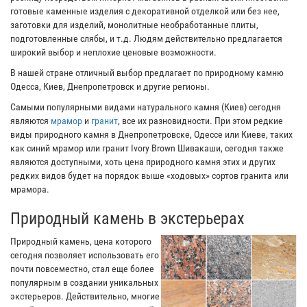
готовые каменные изделия с декоративной отделкой или без нее,
заготовки для изделий, монолитные необработанные плиты,
подготовленные слябы, и т.д. Людям действительно предлагается
широкий выбор и неплохие ценовые возможности.
В нашей стране отличный выбор предлагает по природному камню
Одесса, Киев, Днепропетровск и другие регионы.
Самыми популярными видами натурального камня (Киев) сегодня
являются
мрамор
и
гранит
, все их разновидности. При этом редкие
виды природного камня в Днепропетровске, Одессе или Киеве, таких
как синий мрамор или гранит Ivory Brown Шивакаши, сегодня также
являются доступными, хоть цена природного камня этих и других
редких видов будет на порядок выше «ходовых» сортов гранита или
мрамора.
Природный камень в экстерьерах
Природный камень, цена которого
сегодня позволяет использовать его
почти повсеместно, стал еще более
популярным в создании уникальных
экстерьеров. Действительно, многие