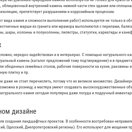
к, облицовочный внутренний камень нижней части стен здания или сплошна
оизоляцию, препятствует разрушениям и коррозийным процессам.
от вида камня и сложности выполнения работ) используется не только в об
естничные марши из гранита или мрамора выполняются с перилами, баляс
ы, шары, колонны и полуколонны, пилястры, статуэтки, кариатиды и канеф
х
сложно, нередко задействован и в интерьерах. С помощью натурального к
туральный камень (каталог предложений тому подтверждение) и в предмета
я обеденных семейных столов, рабочие поверхности на кухне, раковины 
ную плитку и пр.
е даже не стоит перечислять, потому что их великое множество. Дизайне
озможна в розницу, а мастера умеют создавать высокохудожественные объ
 натурального камня сегодня популярна даже посуда и подручный инвентар
ном дизайне
ля создания ландшафтных проектов. В особенности востребован неправи
кий, Одесский, Днепропетровский регионы). Его используют для мощения 