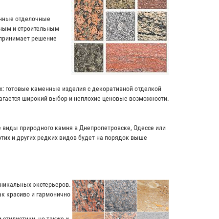
енные отделочные
чным и строительным
 принимает решение
ях: готовые каменные изделия с декоративной отделкой
лагается широкий выбор и неплохие ценовые возможности.
ие виды природного камня в Днепропетровске, Одессе или
этих и других редких видов будет на порядок выше
уникальных экстерьеров.
к красиво и гармонично
 стилистики, но также и