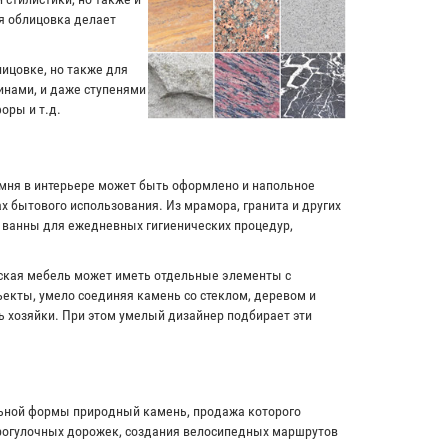
я облицовка делает
лицовке, но также для
инами, и даже ступенями
оры и т.д.
амня в интерьере может быть оформлено и напольное
х бытового использования. Из мрамора, гранита и других
и ванны для ежедневных гигиенических процедур,
рская мебель может иметь отдельные элементы с
екты, умело соединяя камень со стеклом, деревом и
ь хозяйки. При этом умелый дизайнер подбирает эти
льной формы природный камень, продажа которого
прогулочных дорожек, создания велосипедных маршрутов