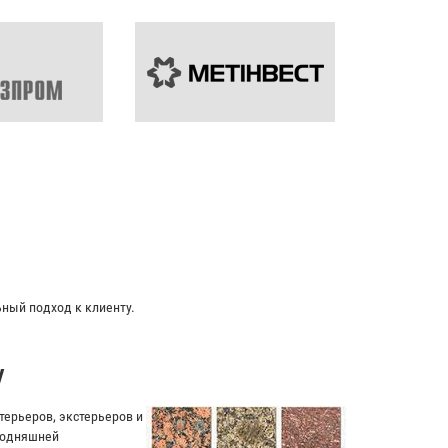
ьный подход к клиенту.
у
ерьеров, экстерьеров и
егодняшней