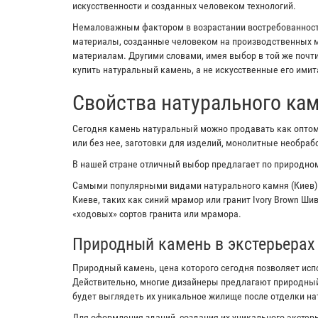
искусственности и созданных человеком технологий.
Немаловажным фактором в возрастании востребованности
материалы, созданные человеком на производственных м
материалам. Другими словами, имея выбор в той же почт
купить натуральный камень, а не искусственные его имит
Свойства натурального ка
Сегодня камень натуральный можно продавать как оптом,
или без нее, заготовки для изделий, монолитные необра
В нашей стране отличный выбор предлагает по природном
Самыми популярными видами натурального камня (Киев)
Киеве, таких как синий мрамор или гранит Ivory Brown Ш
«ходовых» сортов гранита или мрамора.
Природный камень в экстерьерах
Природный камень, цена которого сегодня позволяет исп
Действительно, многие дизайнеры предлагают природный
будет выглядеть их уникальное жилище после отделки н
Для оформления зданий, создания их уникального экстерь