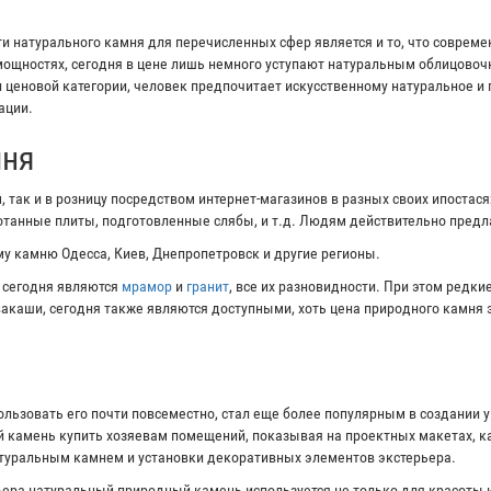
 натурального камня для перечисленных сфер является и то, что соврем
ощностях, сегодня в цене лишь немного уступают натуральным облицово
и ценовой категории, человек предпочитает искусственному натуральное и
ации.
мня
 так и в розницу посредством интернет-магазинов в разных своих ипостас
ботанные плиты, подготовленные слябы, и т.д. Людям действительно пред
у камню Одесса, Киев, Днепропетровск и другие регионы.
 сегодня являются
мрамор
и
гранит
, все их разновидности. При этом редк
ивакаши, сегодня также являются доступными, хоть цена природного камня 
ользовать его почти повсеместно, стал еще более популярным в создании 
 камень купить хозяевам помещений, показывая на проектных макетах, ка
атуральным камнем и установки декоративных элементов экстерьера.
ера натуральный природный камень используется не только для красоты и