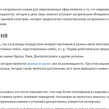
 натурального камня для перечисленных сфер является и то, что соврем
ощностях, сегодня в цене лишь немного уступают натуральным облицово
и ценовой категории, человек предпочитает искусственному натуральное и
ации.
мня
 так и в розницу посредством интернет-магазинов в разных своих ипостас
ботанные плиты, подготовленные слябы, и т.д. Людям действительно пред
у камню Одесса, Киев, Днепропетровск и другие регионы.
 сегодня являются
мрамор
и
гранит
, все их разновидности. При этом редк
ивакаши, сегодня также являются доступными, хоть цена природного камня 
ользовать его почти повсеместно, стал еще более популярным в создании 
 камень купить хозяевам помещений, показывая на проектных макетах, ка
атуральным камнем и установки декоративных элементов экстерьера.
ера натуральный природный камень используется не только для красоты и