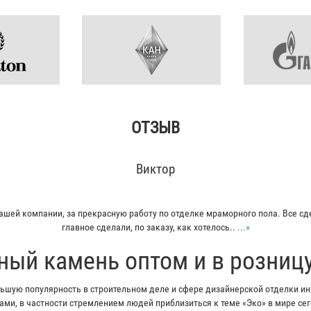
ОТЗЫВ
Кирилл
итку из гранита для своего дома. Больше всего понравилось - индивидуал
Отец остался очень доволен...
...»
ный камень оптом и в розниц
шую популярность в строительном деле и сфере дизайнерской отделки инт
ми, в частности стремлением людей приблизиться к теме «Эко» в мире с