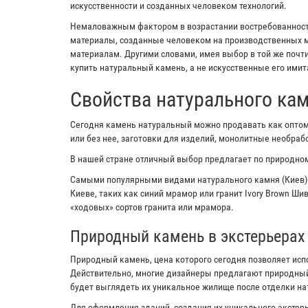
искусственности и созданных человеком технологий.
Немаловажным фактором в возрастании востребованности
материалы, созданные человеком на производственных м
материалам. Другими словами, имея выбор в той же почт
купить натуральный камень, а не искусственные его имит
Свойства натурального ка
Сегодня камень натуральный можно продавать как оптом,
или без нее, заготовки для изделий, монолитные необра
В нашей стране отличный выбор предлагает по природном
Самыми популярными видами натурального камня (Киев)
Киеве, таких как синий мрамор или гранит Ivory Brown Ш
«ходовых» сортов гранита или мрамора.
Природный камень в экстерьерах
Природный камень, цена которого сегодня позволяет исп
Действительно, многие дизайнеры предлагают природный
будет выглядеть их уникальное жилище после отделки н
Для оформления зданий, создания их уникального экстерь