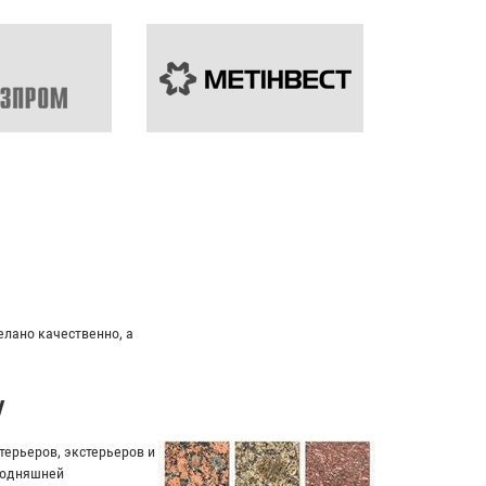
ьный подход к клиенту.
у
ерьеров, экстерьеров и
егодняшней