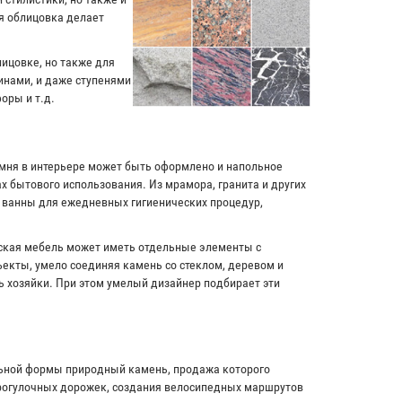
я облицовка делает
лицовке, но также для
инами, и даже ступенями
оры и т.д.
амня в интерьере может быть оформлено и напольное
х бытового использования. Из мрамора, гранита и других
и ванны для ежедневных гигиенических процедур,
рская мебель может иметь отдельные элементы с
екты, умело соединяя камень со стеклом, деревом и
ь хозяйки. При этом умелый дизайнер подбирает эти
льной формы природный камень, продажа которого
прогулочных дорожек, создания велосипедных маршрутов