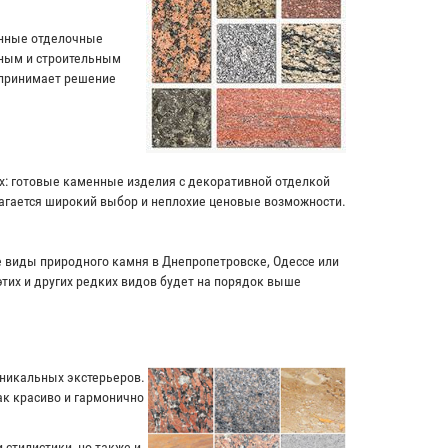
енные отделочные
чным и строительным
 принимает решение
ях: готовые каменные изделия с декоративной отделкой
лагается широкий выбор и неплохие ценовые возможности.
ие виды природного камня в Днепропетровске, Одессе или
этих и других редких видов будет на порядок выше
уникальных экстерьеров.
к красиво и гармонично
 стилистики, но также и