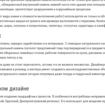
к, облицовочный внутренний камень нижней части стен здания или сплошна
оизоляцию, препятствует разрушениям и коррозийным процессам.
от вида камня и сложности выполнения работ) используется не только в об
естничные марши из гранита или мрамора выполняются с перилами, баляс
ы, шары, колонны и полуколонны, пилястры, статуэтки, кариатиды и канеф
х
сложно, нередко задействован и в интерьерах. С помощью натурального к
туральный камень (каталог предложений тому подтверждение) и в предмета
я обеденных семейных столов, рабочие поверхности на кухне, раковины 
ную плитку и пр.
е даже не стоит перечислять, потому что их великое множество. Дизайне
озможна в розницу, а мастера умеют создавать высокохудожественные объ
 натурального камня сегодня популярна даже посуда и подручный инвентар
ном дизайне
ля создания ландшафтных проектов. В особенности востребован неправи
кий, Одесский, Днепропетровский регионы). Его используют для мощения 