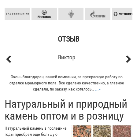
ОТЗЫВ
Кирилл
Previous
Next
Мой отец заказывал плитку из гранита для своего дома. Больше
всего понравилось - индивидуальный подход к клиенту. Отец
остался очень доволен...
...»
​Натуральный и природный
камень оптом и в розницу
Натуральный камень в последние
годы приобрел еще большую