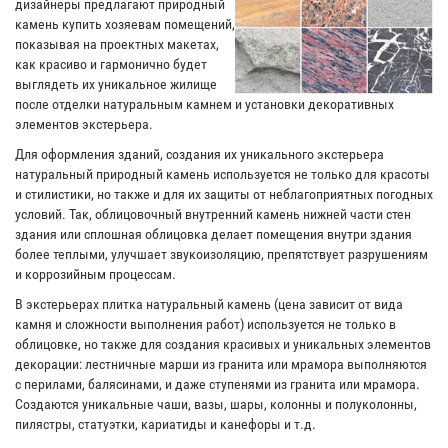
дизайнеры предлагают природный
камень купить хозяевам помещений,
показывая на проектных макетах,
как красиво и гармонично будет
выглядеть их уникальное жилище
после отделки натуральным камнем и установки декоративных
элементов экстерьера.
Для оформления зданий, создания их уникального экстерьера
натуральный природный камень используется не только для красоты
и стилистики, но также и для их защиты от неблагоприятных погодных
условий. Так, облицовочный внутренний камень нижней части стен
здания или сплошная облицовка делает помещения внутри здания
более теплыми, улучшает звукоизоляцию, препятствует разрушениям
и коррозийным процессам.
В экстерьерах плитка натуральный камень (цена зависит от вида
камня и сложности выполнения работ) используется не только в
облицовке, но также для создания красивых и уникальных элементов
декорации: лестничные марши из гранита или мрамора выполняются
с перилами, балясинами, и даже ступенями из гранита или мрамора.
Создаются уникальные чаши, вазы, шары, колонны и полуколонны,
пилястры, статуэтки, кариатиды и канефоры и т.д.