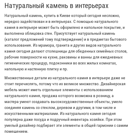
Натуральный камень в интерьерах
Натуральный камень, купить в Киеве который сегодня несложно,
нередко задействован и в интерьерах. С помощью натурального
камня в интерьере может быть оформлено и напольное покрытие, и
выполнена облицовка стен. Присутствует натуральный камень
(каталог предложений тому подтверждение) и в предметах бытового
использования. Из мрамора, гранита и других видов натурального
камня сегодня делают столешницы для обеденных семейных столов,
рабочие поверхности на кухне, раковины и ванны для ежедневных
гигиенических процедур, подоконники во всех жилых комнатах,
напольную и настенную плитку и пр.
Множественные детали из натурального камня в интерьере даже не
стоит перечислять, потому что их великое множество. Дизайнерская
мебель может иметь отдельные элементы с использованием
натурального камня, продажа которого возможна в розницу, а
мастера умеют создавать высокохудожественные объекты, умело
соединяя камень со стеклом, деревом и другими, в том числе и
искусственными материалами. Из натурального камня сегодня
популярна даже посуда и подручный инвентарь хозяйки. При этом
умелый дизайнер подбирает эти элементы в общей гармонии с самим
помещением.