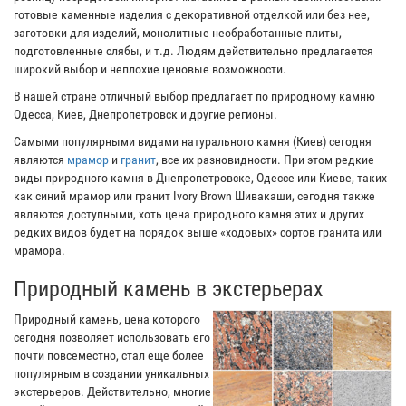
готовые каменные изделия с декоративной отделкой или без нее,
заготовки для изделий, монолитные необработанные плиты,
подготовленные слябы, и т.д. Людям действительно предлагается
широкий выбор и неплохие ценовые возможности.
В нашей стране отличный выбор предлагает по природному камню
Одесса, Киев, Днепропетровск и другие регионы.
Самыми популярными видами натурального камня (Киев) сегодня
являются
мрамор
и
гранит
, все их разновидности. При этом редкие
виды природного камня в Днепропетровске, Одессе или Киеве, таких
как синий мрамор или гранит Ivory Brown Шивакаши, сегодня также
являются доступными, хоть цена природного камня этих и других
редких видов будет на порядок выше «ходовых» сортов гранита или
мрамора.
Природный камень в экстерьерах
Природный камень, цена которого
сегодня позволяет использовать его
почти повсеместно, стал еще более
популярным в создании уникальных
экстерьеров. Действительно, многие