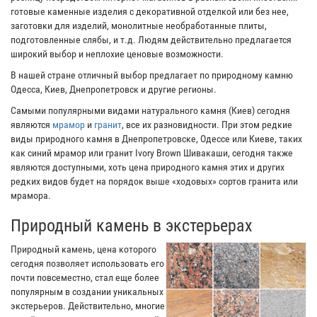
готовые каменные изделия с декоративной отделкой или без нее,
заготовки для изделий, монолитные необработанные плиты,
подготовленные слябы, и т.д. Людям действительно предлагается
широкий выбор и неплохие ценовые возможности.
В нашей стране отличный выбор предлагает по природному камню
Одесса, Киев, Днепропетровск и другие регионы.
Самыми популярными видами натурального камня (Киев) сегодня
являются
мрамор
и
гранит
, все их разновидности. При этом редкие
виды природного камня в Днепропетровске, Одессе или Киеве, таких
как синий мрамор или гранит Ivory Brown Шивакаши, сегодня также
являются доступными, хоть цена природного камня этих и других
редких видов будет на порядок выше «ходовых» сортов гранита или
мрамора.
Природный камень в экстерьерах
Природный камень, цена которого
сегодня позволяет использовать его
почти повсеместно, стал еще более
популярным в создании уникальных
экстерьеров. Действительно, многие