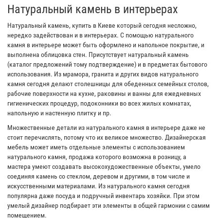
Натуральный камень в интерьерах
Натуральный камень, купить в Киеве который сегодня несложно,
нередко задействован и в интерьерах. С помощью натурального
камня в интерьере может быть оформлено и напольное покрытие, и
выполнена облицовка стен. Присутствует натуральный камень
(каталог предложений тому подтверждение) и в предметах бытового
использования. Из мрамора, гранита и других видов натурального
камня сегодня делают столешницы для обеденных семейных столов,
рабочие поверхности на кухне, раковины и ванны для ежедневных
гигиенических процедур, подоконники во всех жилых комнатах,
напольную и настенную плитку и пр.
Множественные детали из натурального камня в интерьере даже не
стоит перечислять, потому что их великое множество. Дизайнерская
мебель может иметь отдельные элементы с использованием
натурального камня, продажа которого возможна в розницу, а
мастера умеют создавать высокохудожественные объекты, умело
соединяя камень со стеклом, деревом и другими, в том числе и
искусственными материалами. Из натурального камня сегодня
популярна даже посуда и подручный инвентарь хозяйки. При этом
умелый дизайнер подбирает эти элементы в общей гармонии с самим
помещением.