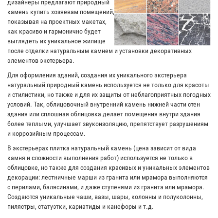
дизайнеры предлагают природный
камень купить хозяевам помещений,
показывая на проектных макетах,
как красиво и гармонично будет
выглядеть их уникальное жилище
после отделки натуральным камнем и установки декоративных
элементов экстерьера.
Для оформления зданий, создания их уникального экстерьера
натуральный природный камень используется не только для красоты
и стилистики, но также и для их защиты от неблагоприятных погодных
условий. Так, облицовочный внутренний камень нижней части стен
здания или сплошная облицовка делает помещения внутри здания
более теплыми, улучшает звукоизоляцию, препятствует разрушениям
и коррозийным процессам.
В экстерьерах плитка натуральный камень (цена зависит от вида
камня и сложности выполнения работ) используется не только в
облицовке, но также для создания красивых и уникальных элементов
декорации: лестничные марши из гранита или мрамора выполняются
с перилами, балясинами, и даже ступенями из гранита или мрамора.
Создаются уникальные чаши, вазы, шары, колонны и полуколонны,
пилястры, статуэтки, кариатиды и канефоры и т.д.