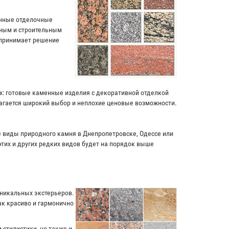
енные отделочные
чным и строительным
 принимает решение
ях: готовые каменные изделия с декоративной отделкой
лагается широкий выбор и неплохие ценовые возможности.
ие виды природного камня в Днепропетровске, Одессе или
этих и других редких видов будет на порядок выше
уникальных экстерьеров.
к красиво и гармонично
 стилистики, но также и