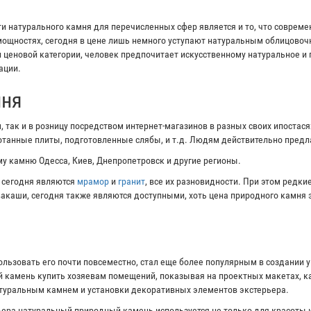
 натурального камня для перечисленных сфер является и то, что соврем
ощностях, сегодня в цене лишь немного уступают натуральным облицово
и ценовой категории, человек предпочитает искусственному натуральное и
ации.
мня
 так и в розницу посредством интернет-магазинов в разных своих ипостас
ботанные плиты, подготовленные слябы, и т.д. Людям действительно пред
у камню Одесса, Киев, Днепропетровск и другие регионы.
 сегодня являются
мрамор
и
гранит
, все их разновидности. При этом редк
ивакаши, сегодня также являются доступными, хоть цена природного камня 
ользовать его почти повсеместно, стал еще более популярным в создании 
 камень купить хозяевам помещений, показывая на проектных макетах, ка
атуральным камнем и установки декоративных элементов экстерьера.
ера натуральный природный камень используется не только для красоты и