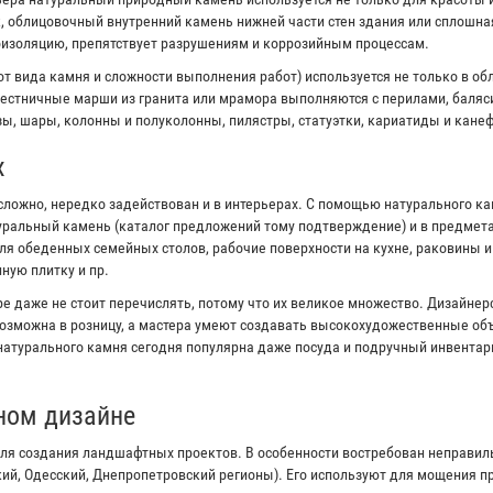
к, облицовочный внутренний камень нижней части стен здания или сплошна
оизоляцию, препятствует разрушениям и коррозийным процессам.
от вида камня и сложности выполнения работ) используется не только в об
естничные марши из гранита или мрамора выполняются с перилами, баляс
ы, шары, колонны и полуколонны, пилястры, статуэтки, кариатиды и канеф
х
сложно, нередко задействован и в интерьерах. С помощью натурального к
туральный камень (каталог предложений тому подтверждение) и в предмета
я обеденных семейных столов, рабочие поверхности на кухне, раковины 
ную плитку и пр.
е даже не стоит перечислять, потому что их великое множество. Дизайне
озможна в розницу, а мастера умеют создавать высокохудожественные объ
 натурального камня сегодня популярна даже посуда и подручный инвентар
ном дизайне
ля создания ландшафтных проектов. В особенности востребован неправи
кий, Одесский, Днепропетровский регионы). Его используют для мощения 