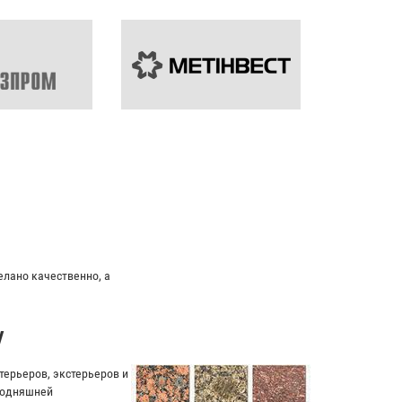
елано качественно, а
у
ерьеров, экстерьеров и
егодняшней