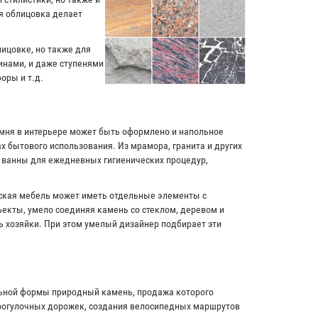
я облицовка делает
лицовке, но также для
инами, и даже ступенями
оры и т.д.
амня в интерьере может быть оформлено и напольное
х бытового использования. Из мрамора, гранита и других
и ванны для ежедневных гигиенических процедур,
рская мебель может иметь отдельные элементы с
екты, умело соединяя камень со стеклом, деревом и
ь хозяйки. При этом умелый дизайнер подбирает эти
льной формы природный камень, продажа которого
прогулочных дорожек, создания велосипедных маршрутов