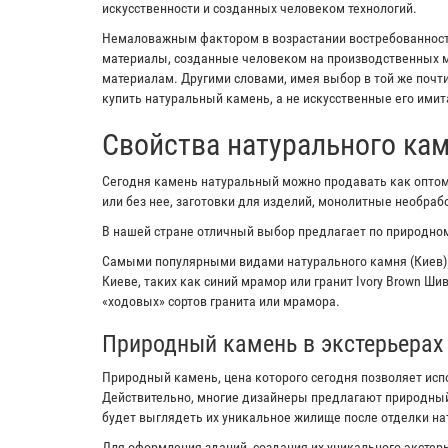
искусственности и созданных человеком технологий.
Немаловажным фактором в возрастании востребованности
материалы, созданные человеком на производственных м
материалам. Другими словами, имея выбор в той же почт
купить натуральный камень, а не искусственные его имит
Свойства натурального ка
Сегодня камень натуральный можно продавать как оптом,
или без нее, заготовки для изделий, монолитные необра
В нашей стране отличный выбор предлагает по природном
Самыми популярными видами натурального камня (Киев)
Киеве, таких как синий мрамор или гранит Ivory Brown Ш
«ходовых» сортов гранита или мрамора.
Природный камень в экстерьерах
Природный камень, цена которого сегодня позволяет исп
Действительно, многие дизайнеры предлагают природный
будет выглядеть их уникальное жилище после отделки н
Для оформления зданий, создания их уникального экстерь