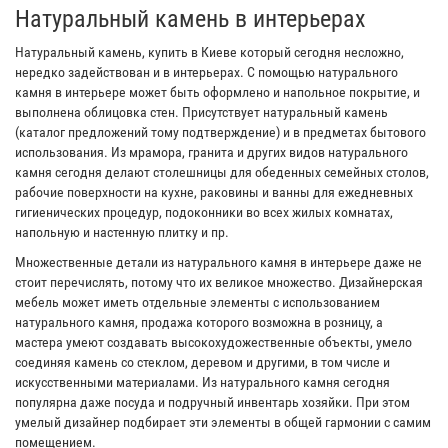
Натуральный камень в интерьерах
Натуральный камень, купить в Киеве который сегодня несложно,
нередко задействован и в интерьерах. С помощью натурального
камня в интерьере может быть оформлено и напольное покрытие, и
выполнена облицовка стен. Присутствует натуральный камень
(каталог предложений тому подтверждение) и в предметах бытового
использования. Из мрамора, гранита и других видов натурального
камня сегодня делают столешницы для обеденных семейных столов,
рабочие поверхности на кухне, раковины и ванны для ежедневных
гигиенических процедур, подоконники во всех жилых комнатах,
напольную и настенную плитку и пр.
Множественные детали из натурального камня в интерьере даже не
стоит перечислять, потому что их великое множество. Дизайнерская
мебель может иметь отдельные элементы с использованием
натурального камня, продажа которого возможна в розницу, а
мастера умеют создавать высокохудожественные объекты, умело
соединяя камень со стеклом, деревом и другими, в том числе и
искусственными материалами. Из натурального камня сегодня
популярна даже посуда и подручный инвентарь хозяйки. При этом
умелый дизайнер подбирает эти элементы в общей гармонии с самим
помещением.