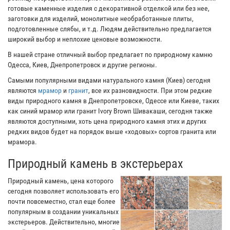
готовые каменные изделия с декоративной отделкой или без нее,
заготовки для изделий, монолитные необработанные плиты,
подготовленные слябы, и т.д. Людям действительно предлагается
широкий выбор и неплохие ценовые возможности.
В нашей стране отличный выбор предлагает по природному камню
Одесса, Киев, Днепропетровск и другие регионы.
Самыми популярными видами натурального камня (Киев) сегодня
являются
мрамор
и
гранит
, все их разновидности. При этом редкие
виды природного камня в Днепропетровске, Одессе или Киеве, таких
как синий мрамор или гранит Ivory Brown Шивакаши, сегодня также
являются доступными, хоть цена природного камня этих и других
редких видов будет на порядок выше «ходовых» сортов гранита или
мрамора.
Природный камень в экстерьерах
Природный камень, цена которого
сегодня позволяет использовать его
почти повсеместно, стал еще более
популярным в создании уникальных
экстерьеров. Действительно, многие