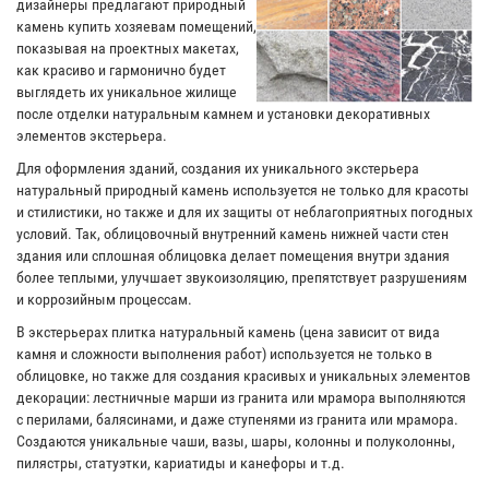
дизайнеры предлагают природный
камень купить хозяевам помещений,
показывая на проектных макетах,
как красиво и гармонично будет
выглядеть их уникальное жилище
после отделки натуральным камнем и установки декоративных
элементов экстерьера.
Для оформления зданий, создания их уникального экстерьера
натуральный природный камень используется не только для красоты
и стилистики, но также и для их защиты от неблагоприятных погодных
условий. Так, облицовочный внутренний камень нижней части стен
здания или сплошная облицовка делает помещения внутри здания
более теплыми, улучшает звукоизоляцию, препятствует разрушениям
и коррозийным процессам.
В экстерьерах плитка натуральный камень (цена зависит от вида
камня и сложности выполнения работ) используется не только в
облицовке, но также для создания красивых и уникальных элементов
декорации: лестничные марши из гранита или мрамора выполняются
с перилами, балясинами, и даже ступенями из гранита или мрамора.
Создаются уникальные чаши, вазы, шары, колонны и полуколонны,
пилястры, статуэтки, кариатиды и канефоры и т.д.