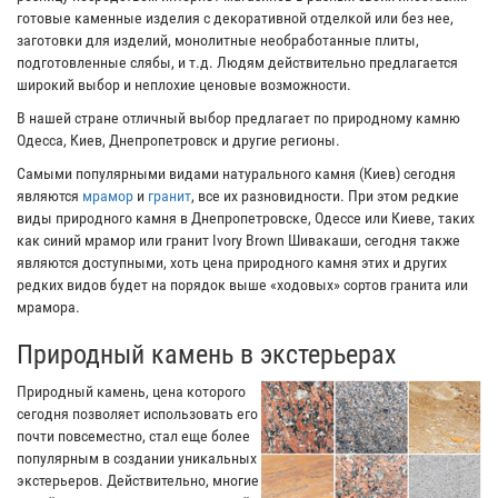
готовые каменные изделия с декоративной отделкой или без нее,
заготовки для изделий, монолитные необработанные плиты,
подготовленные слябы, и т.д. Людям действительно предлагается
широкий выбор и неплохие ценовые возможности.
В нашей стране отличный выбор предлагает по природному камню
Одесса, Киев, Днепропетровск и другие регионы.
Самыми популярными видами натурального камня (Киев) сегодня
являются
мрамор
и
гранит
, все их разновидности. При этом редкие
виды природного камня в Днепропетровске, Одессе или Киеве, таких
как синий мрамор или гранит Ivory Brown Шивакаши, сегодня также
являются доступными, хоть цена природного камня этих и других
редких видов будет на порядок выше «ходовых» сортов гранита или
мрамора.
Природный камень в экстерьерах
Природный камень, цена которого
сегодня позволяет использовать его
почти повсеместно, стал еще более
популярным в создании уникальных
экстерьеров. Действительно, многие