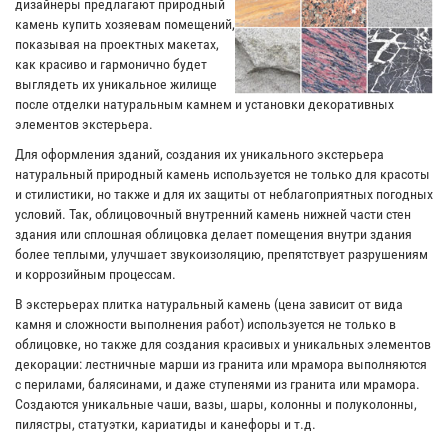
дизайнеры предлагают природный
камень купить хозяевам помещений,
показывая на проектных макетах,
как красиво и гармонично будет
выглядеть их уникальное жилище
после отделки натуральным камнем и установки декоративных
элементов экстерьера.
Для оформления зданий, создания их уникального экстерьера
натуральный природный камень используется не только для красоты
и стилистики, но также и для их защиты от неблагоприятных погодных
условий. Так, облицовочный внутренний камень нижней части стен
здания или сплошная облицовка делает помещения внутри здания
более теплыми, улучшает звукоизоляцию, препятствует разрушениям
и коррозийным процессам.
В экстерьерах плитка натуральный камень (цена зависит от вида
камня и сложности выполнения работ) используется не только в
облицовке, но также для создания красивых и уникальных элементов
декорации: лестничные марши из гранита или мрамора выполняются
с перилами, балясинами, и даже ступенями из гранита или мрамора.
Создаются уникальные чаши, вазы, шары, колонны и полуколонны,
пилястры, статуэтки, кариатиды и канефоры и т.д.