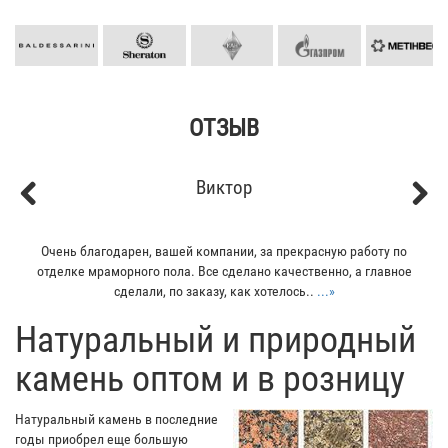
ОТЗЫВ
Кирилл
Previous
Next
о
Мой отец заказывал плитку из гранита для своего дома. Больше
е
всего понравилось - индивидуальный подход к клиенту. Отец
остался очень доволен...
...»
​Натуральный и природный
камень оптом и в розницу
Натуральный камень в последние
годы приобрел еще большую