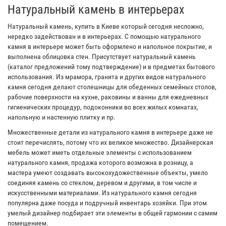
Натуральный камень в интерьерах
Натуральный камень, купить в Киеве который сегодня несложно,
нередко задействован и в интерьерах. С помощью натурального
камня в интерьере может быть оформлено и напольное покрытие, и
выполнена облицовка стен. Присутствует натуральный камень
(каталог предложений тому подтверждение) и в предметах бытового
использования. Из мрамора, гранита и других видов натурального
камня сегодня делают столешницы для обеденных семейных столов,
рабочие поверхности на кухне, раковины и ванны для ежедневных
гигиенических процедур, подоконники во всех жилых комнатах,
напольную и настенную плитку и пр.
Множественные детали из натурального камня в интерьере даже не
стоит перечислять, потому что их великое множество. Дизайнерская
мебель может иметь отдельные элементы с использованием
натурального камня, продажа которого возможна в розницу, а
мастера умеют создавать высокохудожественные объекты, умело
соединяя камень со стеклом, деревом и другими, в том числе и
искусственными материалами. Из натурального камня сегодня
популярна даже посуда и подручный инвентарь хозяйки. При этом
умелый дизайнер подбирает эти элементы в общей гармонии с самим
помещением.