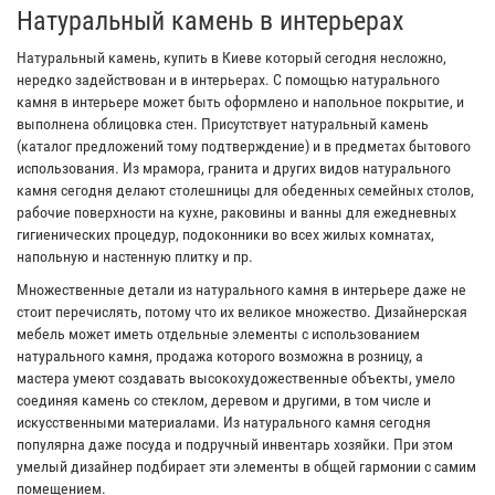
Натуральный камень в интерьерах
Натуральный камень, купить в Киеве который сегодня несложно,
нередко задействован и в интерьерах. С помощью натурального
камня в интерьере может быть оформлено и напольное покрытие, и
выполнена облицовка стен. Присутствует натуральный камень
(каталог предложений тому подтверждение) и в предметах бытового
использования. Из мрамора, гранита и других видов натурального
камня сегодня делают столешницы для обеденных семейных столов,
рабочие поверхности на кухне, раковины и ванны для ежедневных
гигиенических процедур, подоконники во всех жилых комнатах,
напольную и настенную плитку и пр.
Множественные детали из натурального камня в интерьере даже не
стоит перечислять, потому что их великое множество. Дизайнерская
мебель может иметь отдельные элементы с использованием
натурального камня, продажа которого возможна в розницу, а
мастера умеют создавать высокохудожественные объекты, умело
соединяя камень со стеклом, деревом и другими, в том числе и
искусственными материалами. Из натурального камня сегодня
популярна даже посуда и подручный инвентарь хозяйки. При этом
умелый дизайнер подбирает эти элементы в общей гармонии с самим
помещением.