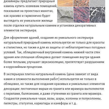
дизайнеры предлагают природный
камень купить хозяевам помещений,
показывая на проектных макетах,
как красиво и гармонично будет
выглядеть их уникальное жилище
после отделки натуральным камнем и установки декоративных
элементов экстерьера.
Для оформления зданий, создания их уникального экстерьера
натуральный природный камень используется не только для красоты
и стилистики, но также и для их защиты от неблагоприятных погодных
условий. Так, облицовочный внутренний камень нижней части стен
здания или сплошная облицовка делает помещения внутри здания
более теплыми, улучшает звукоизоляцию, препятствует разрушениям
и коррозийным процессам.
В экстерьерах плитка натуральный камень (цена зависит от вида
камня и сложности выполнения работ) используется не только в
облицовке, но также для создания красивых и уникальных элементов
декорации: лестничные марши из гранита или мрамора выполняются
с перилами, балясинами, и даже ступенями из гранита или мрамора.
Создаются уникальные чаши, вазы, шары, колонны и полуколонны,
пилястры, статуэтки, кариатиды и канефоры и т.д.