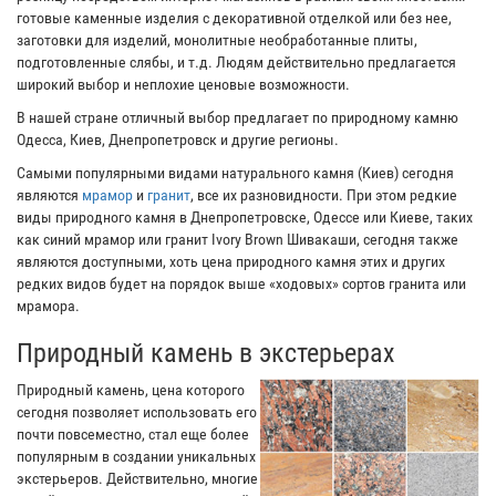
готовые каменные изделия с декоративной отделкой или без нее,
заготовки для изделий, монолитные необработанные плиты,
подготовленные слябы, и т.д. Людям действительно предлагается
широкий выбор и неплохие ценовые возможности.
В нашей стране отличный выбор предлагает по природному камню
Одесса, Киев, Днепропетровск и другие регионы.
Самыми популярными видами натурального камня (Киев) сегодня
являются
мрамор
и
гранит
, все их разновидности. При этом редкие
виды природного камня в Днепропетровске, Одессе или Киеве, таких
как синий мрамор или гранит Ivory Brown Шивакаши, сегодня также
являются доступными, хоть цена природного камня этих и других
редких видов будет на порядок выше «ходовых» сортов гранита или
мрамора.
Природный камень в экстерьерах
Природный камень, цена которого
сегодня позволяет использовать его
почти повсеместно, стал еще более
популярным в создании уникальных
экстерьеров. Действительно, многие