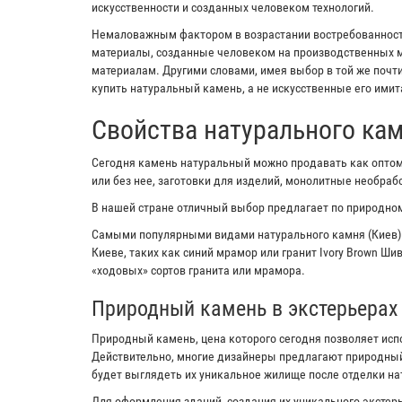
искусственности и созданных человеком технологий.
Немаловажным фактором в возрастании востребованности
материалы, созданные человеком на производственных м
материалам. Другими словами, имея выбор в той же почт
купить натуральный камень, а не искусственные его имит
Свойства натурального ка
Сегодня камень натуральный можно продавать как оптом,
или без нее, заготовки для изделий, монолитные необра
В нашей стране отличный выбор предлагает по природном
Самыми популярными видами натурального камня (Киев)
Киеве, таких как синий мрамор или гранит Ivory Brown Ш
«ходовых» сортов гранита или мрамора.
Природный камень в экстерьерах
Природный камень, цена которого сегодня позволяет исп
Действительно, многие дизайнеры предлагают природный
будет выглядеть их уникальное жилище после отделки н
Для оформления зданий, создания их уникального экстерь