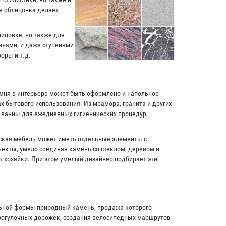
я облицовка делает
лицовке, но также для
инами, и даже ступенями
оры и т.д.
амня в интерьере может быть оформлено и напольное
х бытового использования. Из мрамора, гранита и других
и ванны для ежедневных гигиенических процедур,
рская мебель может иметь отдельные элементы с
екты, умело соединяя камень со стеклом, деревом и
ь хозяйки. При этом умелый дизайнер подбирает эти
льной формы природный камень, продажа которого
прогулочных дорожек, создания велосипедных маршрутов