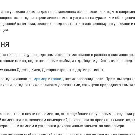
 натурального камня для перечисленных сфер является и то, что соврем
ощностях, сегодня в цене лишь немного уступают натуральным облицово
и ценовой категории, человек предпочитает искусственному натуральное и
ации.
мня
 так и в розницу посредством интернет-магазинов в разных своих ипостас
ботанные плиты, подготовленные слябы, и т.д. Людям действительно пред
у камню Одесса, Киев, Днепропетровск и другие регионы.
 сегодня являются
мрамор
и
гранит
, все их разновидности. При этом редк
ивакаши, сегодня также являются доступными, хоть цена природного камня 
ользовать его почти повсеместно, стал еще более популярным в создании 
 камень купить хозяевам помещений, показывая на проектных макетах, ка
атуральным камнем и установки декоративных элементов экстерьера.
ера натуральный природный камень используется не только для красоты и