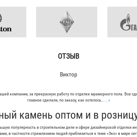
ОТЗЫВ
Кирилл
итку из гранита для своего дома. Больше всего понравилось - индивидуал
Отец остался очень доволен...
...»
ный камень оптом и в розниц
шую популярность в строительном деле и сфере дизайнерской отделки инт
ми, в частности стремлением людей приблизиться к теме «Эко» в мире с