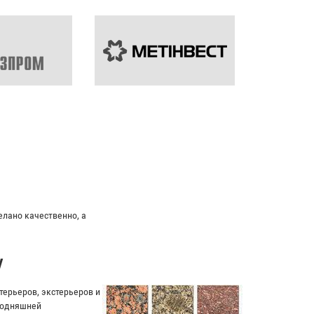
ьный подход к клиенту.
у
ерьеров, экстерьеров и
егодняшней