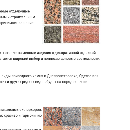
енные отделочные
чным и строительным
 принимает решение
ях: готовые каменные изделия с декоративной отделкой
лагается широкий выбор и неплохие ценовые возможности.
ие виды природного камня в Днепропетровске, Одессе или
этих и других редких видов будет на порядок выше
уникальных экстерьеров.
к красиво и гармонично
 стилистики, но также и