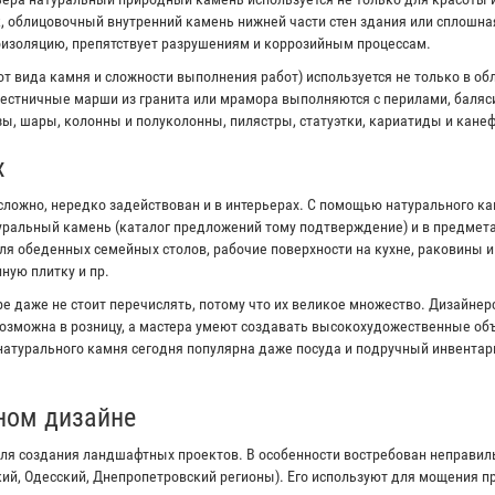
к, облицовочный внутренний камень нижней части стен здания или сплошна
оизоляцию, препятствует разрушениям и коррозийным процессам.
от вида камня и сложности выполнения работ) используется не только в об
естничные марши из гранита или мрамора выполняются с перилами, баляс
ы, шары, колонны и полуколонны, пилястры, статуэтки, кариатиды и канеф
х
сложно, нередко задействован и в интерьерах. С помощью натурального к
туральный камень (каталог предложений тому подтверждение) и в предмета
я обеденных семейных столов, рабочие поверхности на кухне, раковины 
ную плитку и пр.
е даже не стоит перечислять, потому что их великое множество. Дизайне
озможна в розницу, а мастера умеют создавать высокохудожественные объ
 натурального камня сегодня популярна даже посуда и подручный инвентар
ном дизайне
ля создания ландшафтных проектов. В особенности востребован неправи
кий, Одесский, Днепропетровский регионы). Его используют для мощения 