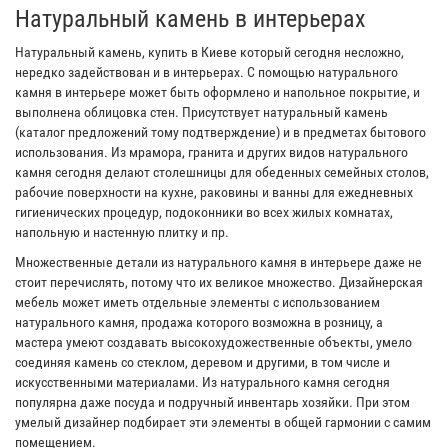
Натуральный камень в интерьерах
Натуральный камень, купить в Киеве который сегодня несложно,
нередко задействован и в интерьерах. С помощью натурального
камня в интерьере может быть оформлено и напольное покрытие, и
выполнена облицовка стен. Присутствует натуральный камень
(каталог предложений тому подтверждение) и в предметах бытового
использования. Из мрамора, гранита и других видов натурального
камня сегодня делают столешницы для обеденных семейных столов,
рабочие поверхности на кухне, раковины и ванны для ежедневных
гигиенических процедур, подоконники во всех жилых комнатах,
напольную и настенную плитку и пр.
Множественные детали из натурального камня в интерьере даже не
стоит перечислять, потому что их великое множество. Дизайнерская
мебель может иметь отдельные элементы с использованием
натурального камня, продажа которого возможна в розницу, а
мастера умеют создавать высокохудожественные объекты, умело
соединяя камень со стеклом, деревом и другими, в том числе и
искусственными материалами. Из натурального камня сегодня
популярна даже посуда и подручный инвентарь хозяйки. При этом
умелый дизайнер подбирает эти элементы в общей гармонии с самим
помещением.