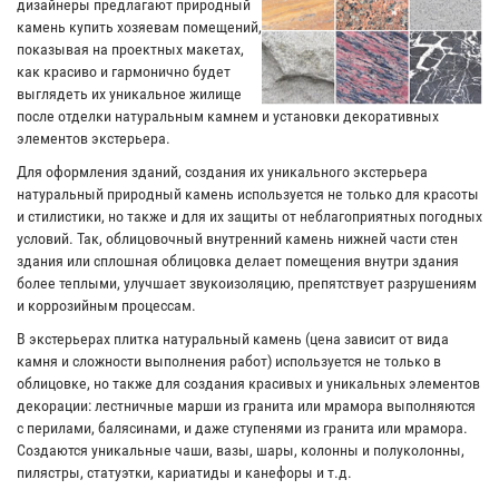
дизайнеры предлагают природный
камень купить хозяевам помещений,
показывая на проектных макетах,
как красиво и гармонично будет
выглядеть их уникальное жилище
после отделки натуральным камнем и установки декоративных
элементов экстерьера.
Для оформления зданий, создания их уникального экстерьера
натуральный природный камень используется не только для красоты
и стилистики, но также и для их защиты от неблагоприятных погодных
условий. Так, облицовочный внутренний камень нижней части стен
здания или сплошная облицовка делает помещения внутри здания
более теплыми, улучшает звукоизоляцию, препятствует разрушениям
и коррозийным процессам.
В экстерьерах плитка натуральный камень (цена зависит от вида
камня и сложности выполнения работ) используется не только в
облицовке, но также для создания красивых и уникальных элементов
декорации: лестничные марши из гранита или мрамора выполняются
с перилами, балясинами, и даже ступенями из гранита или мрамора.
Создаются уникальные чаши, вазы, шары, колонны и полуколонны,
пилястры, статуэтки, кариатиды и канефоры и т.д.