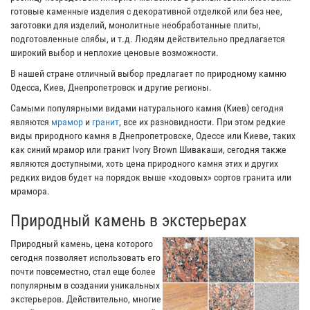
готовые каменные изделия с декоративной отделкой или без нее,
заготовки для изделий, монолитные необработанные плиты,
подготовленные слябы, и т.д. Людям действительно предлагается
широкий выбор и неплохие ценовые возможности.
В нашей стране отличный выбор предлагает по природному камню
Одесса, Киев, Днепропетровск и другие регионы.
Самыми популярными видами натурального камня (Киев) сегодня
являются
мрамор
и
гранит
, все их разновидности. При этом редкие
виды природного камня в Днепропетровске, Одессе или Киеве, таких
как синий мрамор или гранит Ivory Brown Шивакаши, сегодня также
являются доступными, хоть цена природного камня этих и других
редких видов будет на порядок выше «ходовых» сортов гранита или
мрамора.
Природный камень в экстерьерах
Природный камень, цена которого
сегодня позволяет использовать его
почти повсеместно, стал еще более
популярным в создании уникальных
экстерьеров. Действительно, многие