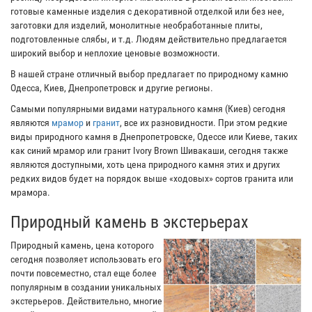
готовые каменные изделия с декоративной отделкой или без нее,
заготовки для изделий, монолитные необработанные плиты,
подготовленные слябы, и т.д. Людям действительно предлагается
широкий выбор и неплохие ценовые возможности.
В нашей стране отличный выбор предлагает по природному камню
Одесса, Киев, Днепропетровск и другие регионы.
Самыми популярными видами натурального камня (Киев) сегодня
являются
мрамор
и
гранит
, все их разновидности. При этом редкие
виды природного камня в Днепропетровске, Одессе или Киеве, таких
как синий мрамор или гранит Ivory Brown Шивакаши, сегодня также
являются доступными, хоть цена природного камня этих и других
редких видов будет на порядок выше «ходовых» сортов гранита или
мрамора.
Природный камень в экстерьерах
Природный камень, цена которого
сегодня позволяет использовать его
почти повсеместно, стал еще более
популярным в создании уникальных
экстерьеров. Действительно, многие