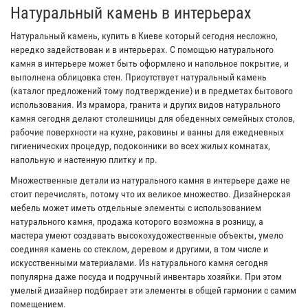
Натуральный камень в интерьерах
Натуральный камень, купить в Киеве который сегодня несложно,
нередко задействован и в интерьерах. С помощью натурального
камня в интерьере может быть оформлено и напольное покрытие, и
выполнена облицовка стен. Присутствует натуральный камень
(каталог предложений тому подтверждение) и в предметах бытового
использования. Из мрамора, гранита и других видов натурального
камня сегодня делают столешницы для обеденных семейных столов,
рабочие поверхности на кухне, раковины и ванны для ежедневных
гигиенических процедур, подоконники во всех жилых комнатах,
напольную и настенную плитку и пр.
Множественные детали из натурального камня в интерьере даже не
стоит перечислять, потому что их великое множество. Дизайнерская
мебель может иметь отдельные элементы с использованием
натурального камня, продажа которого возможна в розницу, а
мастера умеют создавать высокохудожественные объекты, умело
соединяя камень со стеклом, деревом и другими, в том числе и
искусственными материалами. Из натурального камня сегодня
популярна даже посуда и подручный инвентарь хозяйки. При этом
умелый дизайнер подбирает эти элементы в общей гармонии с самим
помещением.