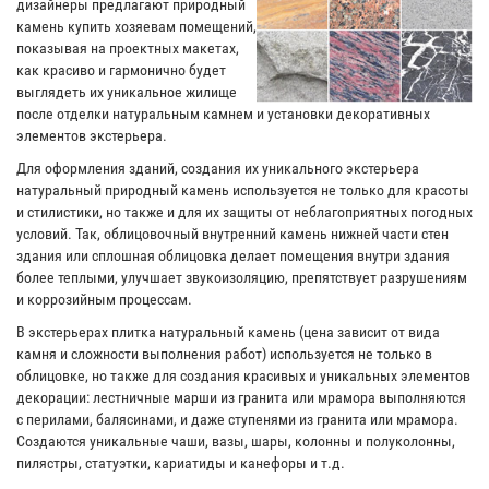
дизайнеры предлагают природный
камень купить хозяевам помещений,
показывая на проектных макетах,
как красиво и гармонично будет
выглядеть их уникальное жилище
после отделки натуральным камнем и установки декоративных
элементов экстерьера.
Для оформления зданий, создания их уникального экстерьера
натуральный природный камень используется не только для красоты
и стилистики, но также и для их защиты от неблагоприятных погодных
условий. Так, облицовочный внутренний камень нижней части стен
здания или сплошная облицовка делает помещения внутри здания
более теплыми, улучшает звукоизоляцию, препятствует разрушениям
и коррозийным процессам.
В экстерьерах плитка натуральный камень (цена зависит от вида
камня и сложности выполнения работ) используется не только в
облицовке, но также для создания красивых и уникальных элементов
декорации: лестничные марши из гранита или мрамора выполняются
с перилами, балясинами, и даже ступенями из гранита или мрамора.
Создаются уникальные чаши, вазы, шары, колонны и полуколонны,
пилястры, статуэтки, кариатиды и канефоры и т.д.