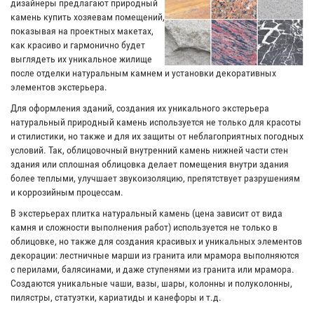
дизайнеры предлагают природный
камень купить хозяевам помещений,
показывая на проектных макетах,
как красиво и гармонично будет
выглядеть их уникальное жилище
после отделки натуральным камнем и установки декоративных
элементов экстерьера.
Для оформления зданий, создания их уникального экстерьера
натуральный природный камень используется не только для красоты
и стилистики, но также и для их защиты от неблагоприятных погодных
условий. Так, облицовочный внутренний камень нижней части стен
здания или сплошная облицовка делает помещения внутри здания
более теплыми, улучшает звукоизоляцию, препятствует разрушениям
и коррозийным процессам.
В экстерьерах плитка натуральный камень (цена зависит от вида
камня и сложности выполнения работ) используется не только в
облицовке, но также для создания красивых и уникальных элементов
декорации: лестничные марши из гранита или мрамора выполняются
с перилами, балясинами, и даже ступенями из гранита или мрамора.
Создаются уникальные чаши, вазы, шары, колонны и полуколонны,
пилястры, статуэтки, кариатиды и канефоры и т.д.