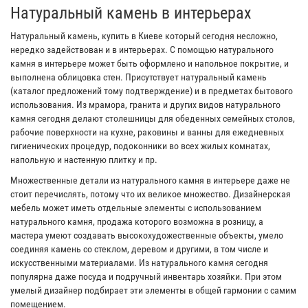
Натуральный камень в интерьерах
Натуральный камень, купить в Киеве который сегодня несложно,
нередко задействован и в интерьерах. С помощью натурального
камня в интерьере может быть оформлено и напольное покрытие, и
выполнена облицовка стен. Присутствует натуральный камень
(каталог предложений тому подтверждение) и в предметах бытового
использования. Из мрамора, гранита и других видов натурального
камня сегодня делают столешницы для обеденных семейных столов,
рабочие поверхности на кухне, раковины и ванны для ежедневных
гигиенических процедур, подоконники во всех жилых комнатах,
напольную и настенную плитку и пр.
Множественные детали из натурального камня в интерьере даже не
стоит перечислять, потому что их великое множество. Дизайнерская
мебель может иметь отдельные элементы с использованием
натурального камня, продажа которого возможна в розницу, а
мастера умеют создавать высокохудожественные объекты, умело
соединяя камень со стеклом, деревом и другими, в том числе и
искусственными материалами. Из натурального камня сегодня
популярна даже посуда и подручный инвентарь хозяйки. При этом
умелый дизайнер подбирает эти элементы в общей гармонии с самим
помещением.