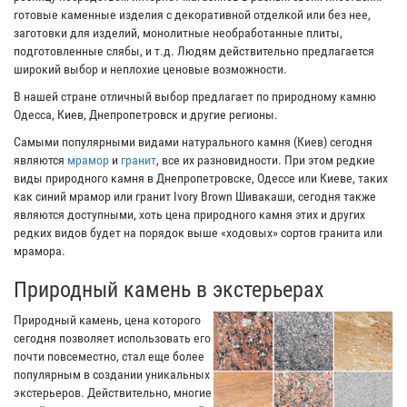
готовые каменные изделия с декоративной отделкой или без нее,
заготовки для изделий, монолитные необработанные плиты,
подготовленные слябы, и т.д. Людям действительно предлагается
широкий выбор и неплохие ценовые возможности.
В нашей стране отличный выбор предлагает по природному камню
Одесса, Киев, Днепропетровск и другие регионы.
Самыми популярными видами натурального камня (Киев) сегодня
являются
мрамор
и
гранит
, все их разновидности. При этом редкие
виды природного камня в Днепропетровске, Одессе или Киеве, таких
как синий мрамор или гранит Ivory Brown Шивакаши, сегодня также
являются доступными, хоть цена природного камня этих и других
редких видов будет на порядок выше «ходовых» сортов гранита или
мрамора.
Природный камень в экстерьерах
Природный камень, цена которого
сегодня позволяет использовать его
почти повсеместно, стал еще более
популярным в создании уникальных
экстерьеров. Действительно, многие