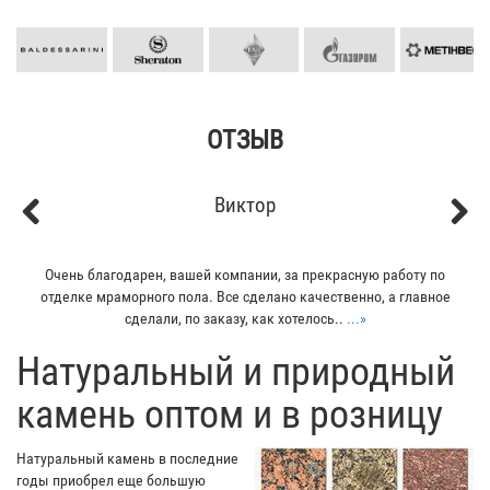
ОТЗЫВ
Кирилл
Previous
Next
Мой отец заказывал плитку из гранита для своего дома. Больше
всего понравилось - индивидуальный подход к клиенту. Отец
остался очень доволен...
...»
​Натуральный и природный
камень оптом и в розницу
Натуральный камень в последние
годы приобрел еще большую