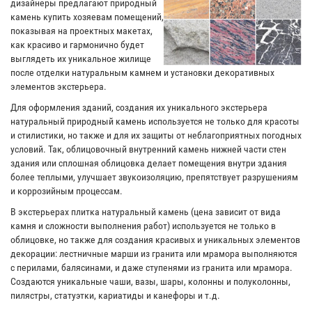
дизайнеры предлагают природный
камень купить хозяевам помещений,
показывая на проектных макетах,
как красиво и гармонично будет
выглядеть их уникальное жилище
после отделки натуральным камнем и установки декоративных
элементов экстерьера.
Для оформления зданий, создания их уникального экстерьера
натуральный природный камень используется не только для красоты
и стилистики, но также и для их защиты от неблагоприятных погодных
условий. Так, облицовочный внутренний камень нижней части стен
здания или сплошная облицовка делает помещения внутри здания
более теплыми, улучшает звукоизоляцию, препятствует разрушениям
и коррозийным процессам.
В экстерьерах плитка натуральный камень (цена зависит от вида
камня и сложности выполнения работ) используется не только в
облицовке, но также для создания красивых и уникальных элементов
декорации: лестничные марши из гранита или мрамора выполняются
с перилами, балясинами, и даже ступенями из гранита или мрамора.
Создаются уникальные чаши, вазы, шары, колонны и полуколонны,
пилястры, статуэтки, кариатиды и канефоры и т.д.