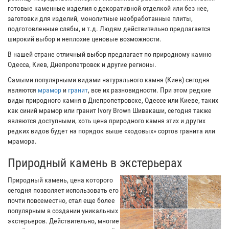
готовые каменные изделия с декоративной отделкой или без нее,
заготовки для изделий, монолитные необработанные плиты,
подготовленные слябы, и т.д. Людям действительно предлагается
широкий выбор и неплохие ценовые возможности.
В нашей стране отличный выбор предлагает по природному камню
Одесса, Киев, Днепропетровск и другие регионы.
Самыми популярными видами натурального камня (Киев) сегодня
являются
мрамор
и
гранит
, все их разновидности. При этом редкие
виды природного камня в Днепропетровске, Одессе или Киеве, таких
как синий мрамор или гранит Ivory Brown Шивакаши, сегодня также
являются доступными, хоть цена природного камня этих и других
редких видов будет на порядок выше «ходовых» сортов гранита или
мрамора.
Природный камень в экстерьерах
Природный камень, цена которого
сегодня позволяет использовать его
почти повсеместно, стал еще более
популярным в создании уникальных
экстерьеров. Действительно, многие