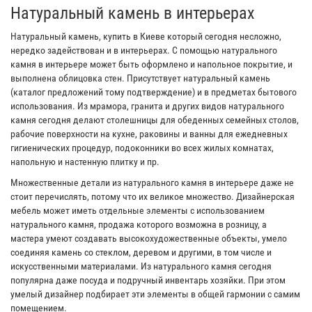
Натуральный камень в интерьерах
Натуральный камень, купить в Киеве который сегодня несложно,
нередко задействован и в интерьерах. С помощью натурального
камня в интерьере может быть оформлено и напольное покрытие, и
выполнена облицовка стен. Присутствует натуральный камень
(каталог предложений тому подтверждение) и в предметах бытового
использования. Из мрамора, гранита и других видов натурального
камня сегодня делают столешницы для обеденных семейных столов,
рабочие поверхности на кухне, раковины и ванны для ежедневных
гигиенических процедур, подоконники во всех жилых комнатах,
напольную и настенную плитку и пр.
Множественные детали из натурального камня в интерьере даже не
стоит перечислять, потому что их великое множество. Дизайнерская
мебель может иметь отдельные элементы с использованием
натурального камня, продажа которого возможна в розницу, а
мастера умеют создавать высокохудожественные объекты, умело
соединяя камень со стеклом, деревом и другими, в том числе и
искусственными материалами. Из натурального камня сегодня
популярна даже посуда и подручный инвентарь хозяйки. При этом
умелый дизайнер подбирает эти элементы в общей гармонии с самим
помещением.