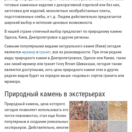
готовые каменные изделия с декоративной отделкой или без нее,
заготовки для изделий, монолитные необработанные плиты,
подготовленные слябы, и т.д. Людям действительно предлагается
широкий выбор и неплохие ценовые возможности.
В нашей стране отличный выбор предлагает по природному камню
Одесса, Киев, Днепропетровск и другие регионы.
Самыми популярными видами натурального камня (Киев) сегодня
являются
мрамор
и
гранит
, все их разновидности. При этом редкие
виды природного камня в Днепропетровске, Одессе или Киеве, таких
как синий мрамор или гранит Ivory Brown Шивакаши, сегодня также
являются доступными, хоть цена природного камня этих и других
редких видов будет на порядок выше «ходовых» сортов гранита или
мрамора.
Природный камень в экстерьерах
Природный камень, цена которого
сегодня позволяет использовать его
почти повсеместно, стал еще более
популярным в создании уникальных
экстерьеров. Действительно, многие