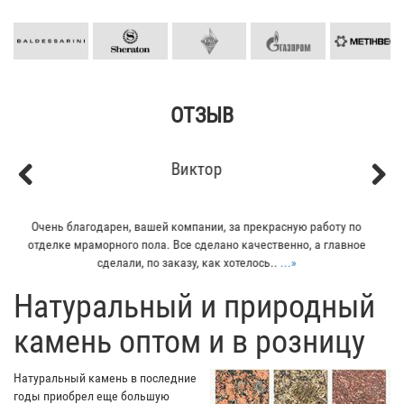
ОТЗЫВ
Кирилл
Previous
Next
Мой отец заказывал плитку из гранита для своего дома. Больше
всего понравилось - индивидуальный подход к клиенту. Отец
остался очень доволен...
...»
​Натуральный и природный
камень оптом и в розницу
Натуральный камень в последние
годы приобрел еще большую