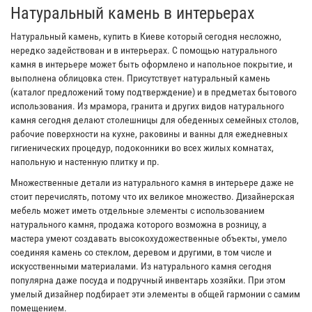
Натуральный камень в интерьерах
Натуральный камень, купить в Киеве который сегодня несложно,
нередко задействован и в интерьерах. С помощью натурального
камня в интерьере может быть оформлено и напольное покрытие, и
выполнена облицовка стен. Присутствует натуральный камень
(каталог предложений тому подтверждение) и в предметах бытового
использования. Из мрамора, гранита и других видов натурального
камня сегодня делают столешницы для обеденных семейных столов,
рабочие поверхности на кухне, раковины и ванны для ежедневных
гигиенических процедур, подоконники во всех жилых комнатах,
напольную и настенную плитку и пр.
Множественные детали из натурального камня в интерьере даже не
стоит перечислять, потому что их великое множество. Дизайнерская
мебель может иметь отдельные элементы с использованием
натурального камня, продажа которого возможна в розницу, а
мастера умеют создавать высокохудожественные объекты, умело
соединяя камень со стеклом, деревом и другими, в том числе и
искусственными материалами. Из натурального камня сегодня
популярна даже посуда и подручный инвентарь хозяйки. При этом
умелый дизайнер подбирает эти элементы в общей гармонии с самим
помещением.