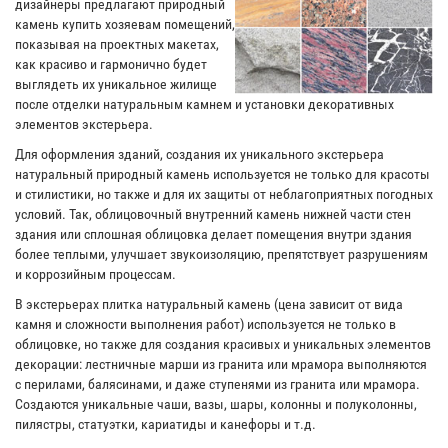
дизайнеры предлагают природный
камень купить хозяевам помещений,
показывая на проектных макетах,
как красиво и гармонично будет
выглядеть их уникальное жилище
после отделки натуральным камнем и установки декоративных
элементов экстерьера.
Для оформления зданий, создания их уникального экстерьера
натуральный природный камень используется не только для красоты
и стилистики, но также и для их защиты от неблагоприятных погодных
условий. Так, облицовочный внутренний камень нижней части стен
здания или сплошная облицовка делает помещения внутри здания
более теплыми, улучшает звукоизоляцию, препятствует разрушениям
и коррозийным процессам.
В экстерьерах плитка натуральный камень (цена зависит от вида
камня и сложности выполнения работ) используется не только в
облицовке, но также для создания красивых и уникальных элементов
декорации: лестничные марши из гранита или мрамора выполняются
с перилами, балясинами, и даже ступенями из гранита или мрамора.
Создаются уникальные чаши, вазы, шары, колонны и полуколонны,
пилястры, статуэтки, кариатиды и канефоры и т.д.