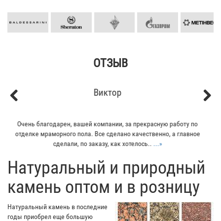
ОТЗЫВ
Кирилл
Previous
Next
Мой отец заказывал плитку из гранита для своего дома. Больше
всего понравилось - индивидуальный подход к клиенту. Отец
остался очень доволен...
...»
​Натуральный и природный
камень оптом и в розницу
Натуральный камень в последние
годы приобрел еще большую