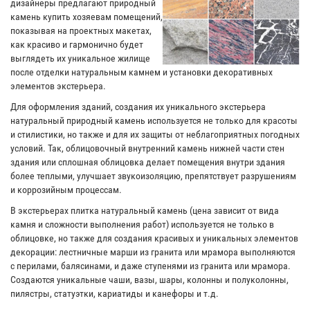
дизайнеры предлагают природный
камень купить хозяевам помещений,
показывая на проектных макетах,
как красиво и гармонично будет
выглядеть их уникальное жилище
после отделки натуральным камнем и установки декоративных
элементов экстерьера.
Для оформления зданий, создания их уникального экстерьера
натуральный природный камень используется не только для красоты
и стилистики, но также и для их защиты от неблагоприятных погодных
условий. Так, облицовочный внутренний камень нижней части стен
здания или сплошная облицовка делает помещения внутри здания
более теплыми, улучшает звукоизоляцию, препятствует разрушениям
и коррозийным процессам.
В экстерьерах плитка натуральный камень (цена зависит от вида
камня и сложности выполнения работ) используется не только в
облицовке, но также для создания красивых и уникальных элементов
декорации: лестничные марши из гранита или мрамора выполняются
с перилами, балясинами, и даже ступенями из гранита или мрамора.
Создаются уникальные чаши, вазы, шары, колонны и полуколонны,
пилястры, статуэтки, кариатиды и канефоры и т.д.