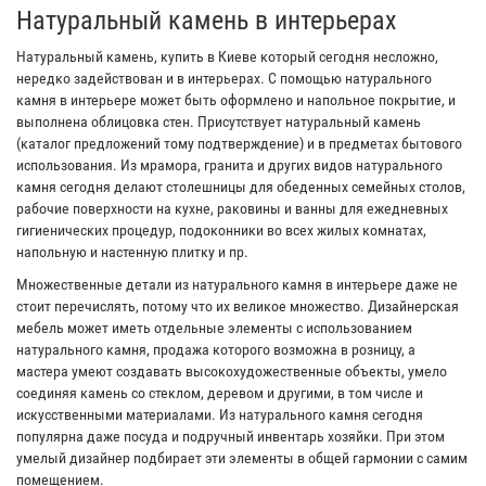
Натуральный камень в интерьерах
Натуральный камень, купить в Киеве который сегодня несложно,
нередко задействован и в интерьерах. С помощью натурального
камня в интерьере может быть оформлено и напольное покрытие, и
выполнена облицовка стен. Присутствует натуральный камень
(каталог предложений тому подтверждение) и в предметах бытового
использования. Из мрамора, гранита и других видов натурального
камня сегодня делают столешницы для обеденных семейных столов,
рабочие поверхности на кухне, раковины и ванны для ежедневных
гигиенических процедур, подоконники во всех жилых комнатах,
напольную и настенную плитку и пр.
Множественные детали из натурального камня в интерьере даже не
стоит перечислять, потому что их великое множество. Дизайнерская
мебель может иметь отдельные элементы с использованием
натурального камня, продажа которого возможна в розницу, а
мастера умеют создавать высокохудожественные объекты, умело
соединяя камень со стеклом, деревом и другими, в том числе и
искусственными материалами. Из натурального камня сегодня
популярна даже посуда и подручный инвентарь хозяйки. При этом
умелый дизайнер подбирает эти элементы в общей гармонии с самим
помещением.