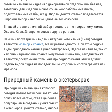
готовые каменные изделия с декоративной отделкой или без нее,
заготовки для изделий, монолитные необработанные плиты,
подготовленные слябы, и т.д. Людям действительно предлагается
широкий выбор и неплохие ценовые возможности.
В нашей стране отличный выбор предлагает по природному камню
Одесса, Киев, Днепропетровск и другие регионы.
Самыми популярными видами натурального камня (Киев) сегодня
являются
мрамор
и
гранит
, все их разновидности. При этом редкие
виды природного камня в Днепропетровске, Одессе или Киеве, таких
как синий мрамор или гранит Ivory Brown Шивакаши, сегодня также
являются доступными, хоть цена природного камня этих и других
редких видов будет на порядок выше «ходовых» сортов гранита или
мрамора.
Природный камень в экстерьерах
Природный камень, цена которого
сегодня позволяет использовать его
почти повсеместно, стал еще более
популярным в создании уникальных
экстерьеров. Действительно, многие