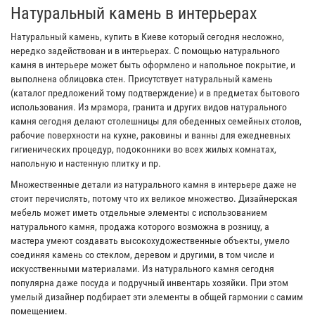
Натуральный камень в интерьерах
Натуральный камень, купить в Киеве который сегодня несложно,
нередко задействован и в интерьерах. С помощью натурального
камня в интерьере может быть оформлено и напольное покрытие, и
выполнена облицовка стен. Присутствует натуральный камень
(каталог предложений тому подтверждение) и в предметах бытового
использования. Из мрамора, гранита и других видов натурального
камня сегодня делают столешницы для обеденных семейных столов,
рабочие поверхности на кухне, раковины и ванны для ежедневных
гигиенических процедур, подоконники во всех жилых комнатах,
напольную и настенную плитку и пр.
Множественные детали из натурального камня в интерьере даже не
стоит перечислять, потому что их великое множество. Дизайнерская
мебель может иметь отдельные элементы с использованием
натурального камня, продажа которого возможна в розницу, а
мастера умеют создавать высокохудожественные объекты, умело
соединяя камень со стеклом, деревом и другими, в том числе и
искусственными материалами. Из натурального камня сегодня
популярна даже посуда и подручный инвентарь хозяйки. При этом
умелый дизайнер подбирает эти элементы в общей гармонии с самим
помещением.