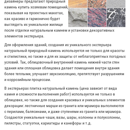
дизайнеры предлагают природный
камень купить хозяевам помещений,
показывая на проектных макетах,
как красиво и гармонично будет
выглядеть их уникальное жилище
после отделки натуральным камнем и установки декоративных
элементов экстерьера.
Для оформления зданий, создания их уникального экстерьера
натуральный природный камень используется не только для красоты
и стилистики, но также и для их защиты от неблагоприятных погодных
условий. Так, облицовочный внутренний камень нижней части стен
здания или сплошная облицовка делает помещения внутри здания
более теплыми, улучшает звукоизоляцию, препятствует разрушениям
и коррозийным процессам.
В экстерьерах плитка натуральный камень (цена зависит от вида
камня и сложности выполнения работ) используется не только в
облицовке, но также для создания красивых и уникальных элементов
декорации: лестничные марши из гранита или мрамора выполняются
с перилами, балясинами, и даже ступенями из гранита или мрамора.
Создаются уникальные чаши, вазы, шары, колонны и полуколонны,
пилястры, статуэтки, кариатиды и канефоры и т.д.