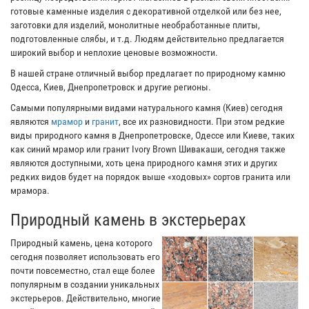
готовые каменные изделия с декоративной отделкой или без нее,
заготовки для изделий, монолитные необработанные плиты,
подготовленные слябы, и т.д. Людям действительно предлагается
широкий выбор и неплохие ценовые возможности.
В нашей стране отличный выбор предлагает по природному камню
Одесса, Киев, Днепропетровск и другие регионы.
Самыми популярными видами натурального камня (Киев) сегодня
являются
мрамор
и
гранит
, все их разновидности. При этом редкие
виды природного камня в Днепропетровске, Одессе или Киеве, таких
как синий мрамор или гранит Ivory Brown Шивакаши, сегодня также
являются доступными, хоть цена природного камня этих и других
редких видов будет на порядок выше «ходовых» сортов гранита или
мрамора.
Природный камень в экстерьерах
Природный камень, цена которого
сегодня позволяет использовать его
почти повсеместно, стал еще более
популярным в создании уникальных
экстерьеров. Действительно, многие