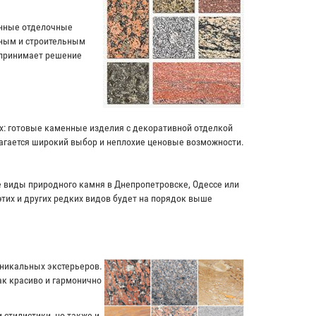
енные отделочные
чным и строительным
 принимает решение
ях: готовые каменные изделия с декоративной отделкой
лагается широкий выбор и неплохие ценовые возможности.
ие виды природного камня в Днепропетровске, Одессе или
этих и других редких видов будет на порядок выше
уникальных экстерьеров.
к красиво и гармонично
 стилистики, но также и