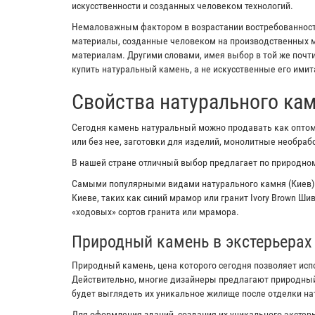
искусственности и созданных человеком технологий.
Немаловажным фактором в возрастании востребованности
материалы, созданные человеком на производственных м
материалам. Другими словами, имея выбор в той же почт
купить натуральный камень, а не искусственные его имит
Свойства натурального ка
Сегодня камень натуральный можно продавать как оптом,
или без нее, заготовки для изделий, монолитные необра
В нашей стране отличный выбор предлагает по природном
Самыми популярными видами натурального камня (Киев)
Киеве, таких как синий мрамор или гранит Ivory Brown Ш
«ходовых» сортов гранита или мрамора.
Природный камень в экстерьерах
Природный камень, цена которого сегодня позволяет исп
Действительно, многие дизайнеры предлагают природный
будет выглядеть их уникальное жилище после отделки н
Для оформления зданий, создания их уникального экстерь