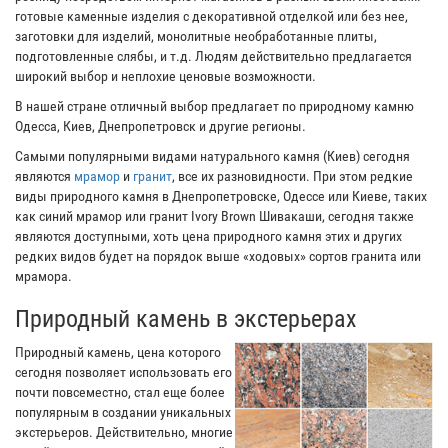
готовые каменные изделия с декоративной отделкой или без нее,
заготовки для изделий, монолитные необработанные плиты,
подготовленные слябы, и т.д. Людям действительно предлагается
широкий выбор и неплохие ценовые возможности.
В нашей стране отличный выбор предлагает по природному камню
Одесса, Киев, Днепропетровск и другие регионы.
Самыми популярными видами натурального камня (Киев) сегодня
являются
мрамор
и
гранит
, все их разновидности. При этом редкие
виды природного камня в Днепропетровске, Одессе или Киеве, таких
как синий мрамор или гранит Ivory Brown Шивакаши, сегодня также
являются доступными, хоть цена природного камня этих и других
редких видов будет на порядок выше «ходовых» сортов гранита или
мрамора.
Природный камень в экстерьерах
Природный камень, цена которого
сегодня позволяет использовать его
почти повсеместно, стал еще более
популярным в создании уникальных
экстерьеров. Действительно, многие