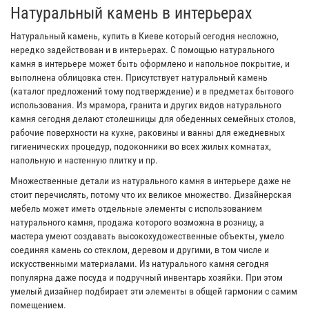
Натуральный камень в интерьерах
Натуральный камень, купить в Киеве который сегодня несложно,
нередко задействован и в интерьерах. С помощью натурального
камня в интерьере может быть оформлено и напольное покрытие, и
выполнена облицовка стен. Присутствует натуральный камень
(каталог предложений тому подтверждение) и в предметах бытового
использования. Из мрамора, гранита и других видов натурального
камня сегодня делают столешницы для обеденных семейных столов,
рабочие поверхности на кухне, раковины и ванны для ежедневных
гигиенических процедур, подоконники во всех жилых комнатах,
напольную и настенную плитку и пр.
Множественные детали из натурального камня в интерьере даже не
стоит перечислять, потому что их великое множество. Дизайнерская
мебель может иметь отдельные элементы с использованием
натурального камня, продажа которого возможна в розницу, а
мастера умеют создавать высокохудожественные объекты, умело
соединяя камень со стеклом, деревом и другими, в том числе и
искусственными материалами. Из натурального камня сегодня
популярна даже посуда и подручный инвентарь хозяйки. При этом
умелый дизайнер подбирает эти элементы в общей гармонии с самим
помещением.