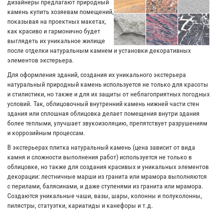
дизайнеры предлагают природный
камень купить хозяевам помещений,
показывая на проектных макетах,
как красиво и гармонично будет
выглядеть их уникальное жилище
после отделки натуральным камнем и установки декоративных
элементов экстерьера.
Для оформления зданий, создания их уникального экстерьера
натуральный природный камень используется не только для красоты
и стилистики, но также и для их защиты от неблагоприятных погодных
условий. Так, облицовочный внутренний камень нижней части стен
здания или сплошная облицовка делает помещения внутри здания
более теплыми, улучшает звукоизоляцию, препятствует разрушениям
и коррозийным процессам.
В экстерьерах плитка натуральный камень (цена зависит от вида
камня и сложности выполнения работ) используется не только в
облицовке, но также для создания красивых и уникальных элементов
декорации: лестничные марши из гранита или мрамора выполняются
с перилами, балясинами, и даже ступенями из гранита или мрамора.
Создаются уникальные чаши, вазы, шары, колонны и полуколонны,
пилястры, статуэтки, кариатиды и канефоры и т.д.