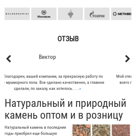
ОТЗЫВ
Кирилл
Previous
Next
Мой отец заказывал плитку из гранита для своего дома. Больше
всего понравилось - индивидуальный подход к клиенту. Отец
остался очень доволен...
...»
​Натуральный и природный
камень оптом и в розницу
Натуральный камень в последние
годы приобрел еще большую