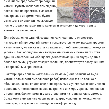
дизайнеры предлагают природный
камень купить хозяевам помещений,
показывая на проектных макетах,
как красиво и гармонично будет
выглядеть их уникальное жилище
после отделки натуральным камнем и установки декоративных
элементов экстерьера.
Для оформления зданий, создания их уникального экстерьера
натуральный природный камень используется не только для красоты
и стилистики, но также и для их защиты от неблагоприятных погодных
условий. Так, облицовочный внутренний камень нижней части стен
здания или сплошная облицовка делает помещения внутри здания
более теплыми, улучшает звукоизоляцию, препятствует разрушениям
и коррозийным процессам.
В экстерьерах плитка натуральный камень (цена зависит от вида
камня и сложности выполнения работ) используется не только в
облицовке, но также для создания красивых и уникальных элементов
декорации: лестничные марши из гранита или мрамора выполняются
с перилами, балясинами, и даже ступенями из гранита или мрамора.
Создаются уникальные чаши, вазы, шары, колонны и полуколонны,
пилястры, статуэтки, кариатиды и канефоры и т.д.