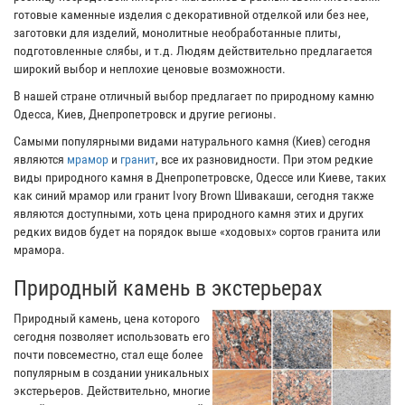
готовые каменные изделия с декоративной отделкой или без нее,
заготовки для изделий, монолитные необработанные плиты,
подготовленные слябы, и т.д. Людям действительно предлагается
широкий выбор и неплохие ценовые возможности.
В нашей стране отличный выбор предлагает по природному камню
Одесса, Киев, Днепропетровск и другие регионы.
Самыми популярными видами натурального камня (Киев) сегодня
являются
мрамор
и
гранит
, все их разновидности. При этом редкие
виды природного камня в Днепропетровске, Одессе или Киеве, таких
как синий мрамор или гранит Ivory Brown Шивакаши, сегодня также
являются доступными, хоть цена природного камня этих и других
редких видов будет на порядок выше «ходовых» сортов гранита или
мрамора.
Природный камень в экстерьерах
Природный камень, цена которого
сегодня позволяет использовать его
почти повсеместно, стал еще более
популярным в создании уникальных
экстерьеров. Действительно, многие