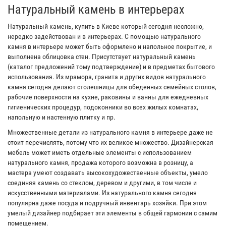
Натуральный камень в интерьерах
Натуральный камень, купить в Киеве который сегодня несложно,
нередко задействован и в интерьерах. С помощью натурального
камня в интерьере может быть оформлено и напольное покрытие, и
выполнена облицовка стен. Присутствует натуральный камень
(каталог предложений тому подтверждение) и в предметах бытового
использования. Из мрамора, гранита и других видов натурального
камня сегодня делают столешницы для обеденных семейных столов,
рабочие поверхности на кухне, раковины и ванны для ежедневных
гигиенических процедур, подоконники во всех жилых комнатах,
напольную и настенную плитку и пр.
Множественные детали из натурального камня в интерьере даже не
стоит перечислять, потому что их великое множество. Дизайнерская
мебель может иметь отдельные элементы с использованием
натурального камня, продажа которого возможна в розницу, а
мастера умеют создавать высокохудожественные объекты, умело
соединяя камень со стеклом, деревом и другими, в том числе и
искусственными материалами. Из натурального камня сегодня
популярна даже посуда и подручный инвентарь хозяйки. При этом
умелый дизайнер подбирает эти элементы в общей гармонии с самим
помещением.