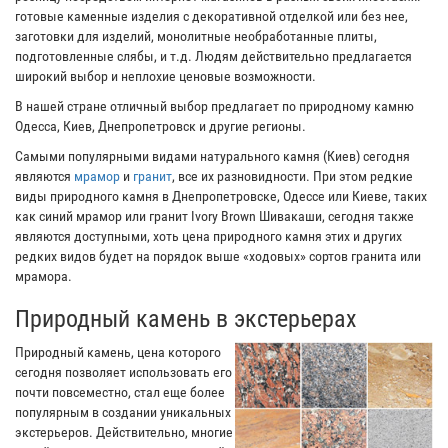
готовые каменные изделия с декоративной отделкой или без нее,
заготовки для изделий, монолитные необработанные плиты,
подготовленные слябы, и т.д. Людям действительно предлагается
широкий выбор и неплохие ценовые возможности.
В нашей стране отличный выбор предлагает по природному камню
Одесса, Киев, Днепропетровск и другие регионы.
Самыми популярными видами натурального камня (Киев) сегодня
являются
мрамор
и
гранит
, все их разновидности. При этом редкие
виды природного камня в Днепропетровске, Одессе или Киеве, таких
как синий мрамор или гранит Ivory Brown Шивакаши, сегодня также
являются доступными, хоть цена природного камня этих и других
редких видов будет на порядок выше «ходовых» сортов гранита или
мрамора.
Природный камень в экстерьерах
Природный камень, цена которого
сегодня позволяет использовать его
почти повсеместно, стал еще более
популярным в создании уникальных
экстерьеров. Действительно, многие