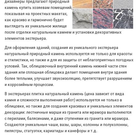
дизайнеры предлагают природный
камень купить хозяевам помещений,
показывая на проектных макетах,
как красиво и гармонично будет
выглядеть их уникальное жилище
после отделки натуральным камнем и установки декоративных
элементов экстерьера.
Для оформления зданий, создания их уникального экстерьера
натуральный природный камень используется не только для красоты
и стилистики, но также и для их защиты от неблагоприятных погодных
условий. Так, облицовочный внутренний камень нижней части стен
здания или сплошная облицовка делает помещения внутри здания
более теплыми, улучшает звукоизоляцию, препятствует разрушениям
и коррозийным процессам.
В экстерьерах плитка натуральный камень (цена зависит от вида
камня и сложности выполнения работ) используется не только в
облицовке, но также для создания красивых и уникальных элементов
декорации: лестничные марши из гранита или мрамора выполняются
с перилами, балясинами, и даже ступенями из гранита или мрамора.
Создаются уникальные чаши, вазы, шары, колонны и полуколонны,
пилястры, статуэтки, кариатиды и канефоры и т.д.