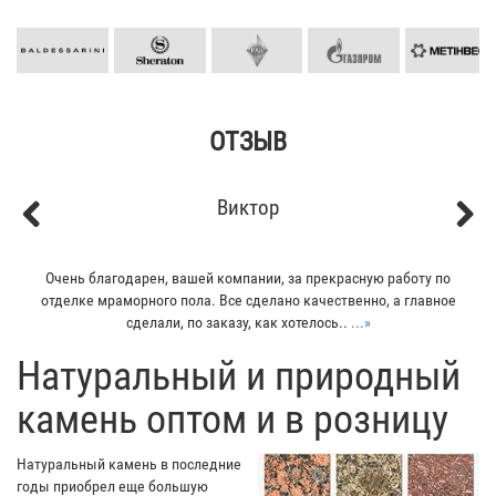
ОТЗЫВ
Кирилл
Previous
Next
Мой отец заказывал плитку из гранита для своего дома. Больше
всего понравилось - индивидуальный подход к клиенту. Отец
остался очень доволен...
...»
​Натуральный и природный
камень оптом и в розницу
Натуральный камень в последние
годы приобрел еще большую