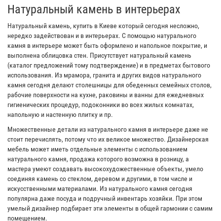
Натуральный камень в интерьерах
Натуральный камень, купить в Киеве который сегодня несложно,
нередко задействован и в интерьерах. С помощью натурального
камня в интерьере может быть оформлено и напольное покрытие, и
выполнена облицовка стен. Присутствует натуральный камень
(каталог предложений тому подтверждение) и в предметах бытового
использования. Из мрамора, гранита и других видов натурального
камня сегодня делают столешницы для обеденных семейных столов,
рабочие поверхности на кухне, раковины и ванны для ежедневных
гигиенических процедур, подоконники во всех жилых комнатах,
напольную и настенную плитку и пр.
Множественные детали из натурального камня в интерьере даже не
стоит перечислять, потому что их великое множество. Дизайнерская
мебель может иметь отдельные элементы с использованием
натурального камня, продажа которого возможна в розницу, а
мастера умеют создавать высокохудожественные объекты, умело
соединяя камень со стеклом, деревом и другими, в том числе и
искусственными материалами. Из натурального камня сегодня
популярна даже посуда и подручный инвентарь хозяйки. При этом
умелый дизайнер подбирает эти элементы в общей гармонии с самим
помещением.