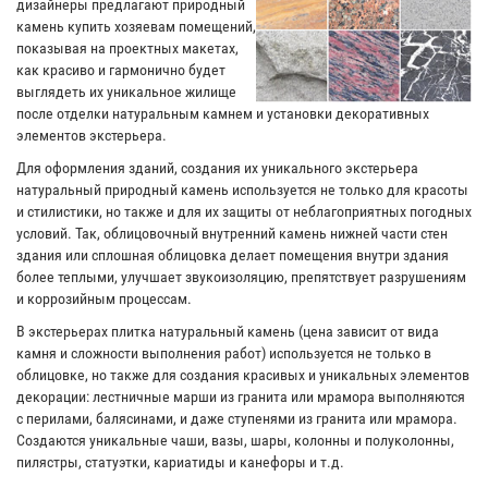
дизайнеры предлагают природный
камень купить хозяевам помещений,
показывая на проектных макетах,
как красиво и гармонично будет
выглядеть их уникальное жилище
после отделки натуральным камнем и установки декоративных
элементов экстерьера.
Для оформления зданий, создания их уникального экстерьера
натуральный природный камень используется не только для красоты
и стилистики, но также и для их защиты от неблагоприятных погодных
условий. Так, облицовочный внутренний камень нижней части стен
здания или сплошная облицовка делает помещения внутри здания
более теплыми, улучшает звукоизоляцию, препятствует разрушениям
и коррозийным процессам.
В экстерьерах плитка натуральный камень (цена зависит от вида
камня и сложности выполнения работ) используется не только в
облицовке, но также для создания красивых и уникальных элементов
декорации: лестничные марши из гранита или мрамора выполняются
с перилами, балясинами, и даже ступенями из гранита или мрамора.
Создаются уникальные чаши, вазы, шары, колонны и полуколонны,
пилястры, статуэтки, кариатиды и канефоры и т.д.