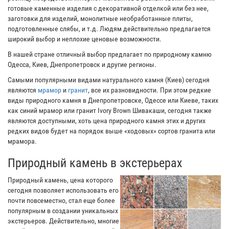
готовые каменные изделия с декоративной отделкой или без нее,
заготовки для изделий, монолитные необработанные плиты,
подготовленные слябы, и т.д. Людям действительно предлагается
широкий выбор и неплохие ценовые возможности.
В нашей стране отличный выбор предлагает по природному камню
Одесса, Киев, Днепропетровск и другие регионы.
Самыми популярными видами натурального камня (Киев) сегодня
являются
мрамор
и
гранит
, все их разновидности. При этом редкие
виды природного камня в Днепропетровске, Одессе или Киеве, таких
как синий мрамор или гранит Ivory Brown Шивакаши, сегодня также
являются доступными, хоть цена природного камня этих и других
редких видов будет на порядок выше «ходовых» сортов гранита или
мрамора.
Природный камень в экстерьерах
Природный камень, цена которого
сегодня позволяет использовать его
почти повсеместно, стал еще более
популярным в создании уникальных
экстерьеров. Действительно, многие