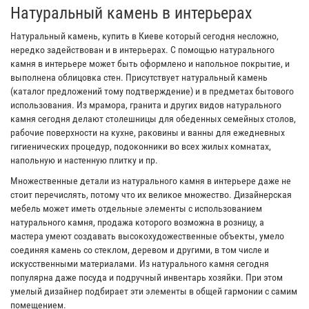
Натуральный камень в интерьерах
Натуральный камень, купить в Киеве который сегодня несложно,
нередко задействован и в интерьерах. С помощью натурального
камня в интерьере может быть оформлено и напольное покрытие, и
выполнена облицовка стен. Присутствует натуральный камень
(каталог предложений тому подтверждение) и в предметах бытового
использования. Из мрамора, гранита и других видов натурального
камня сегодня делают столешницы для обеденных семейных столов,
рабочие поверхности на кухне, раковины и ванны для ежедневных
гигиенических процедур, подоконники во всех жилых комнатах,
напольную и настенную плитку и пр.
Множественные детали из натурального камня в интерьере даже не
стоит перечислять, потому что их великое множество. Дизайнерская
мебель может иметь отдельные элементы с использованием
натурального камня, продажа которого возможна в розницу, а
мастера умеют создавать высокохудожественные объекты, умело
соединяя камень со стеклом, деревом и другими, в том числе и
искусственными материалами. Из натурального камня сегодня
популярна даже посуда и подручный инвентарь хозяйки. При этом
умелый дизайнер подбирает эти элементы в общей гармонии с самим
помещением.